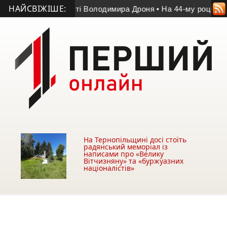
НАЙСВІЖІШЕ:
г у матчі пам’яті Володимира Дроня
• На 44-му році життя п
На Тернопільщині досі стоїть
радянський меморіал із
написами про «Велику
Вітчизняну» та «буржуазних
націоналістів»