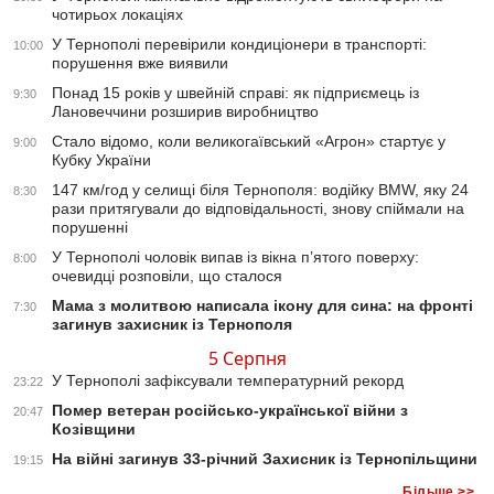
чотирьох локаціях
У Тернополі перевірили кондиціонери в транспорті:
10:00
порушення вже виявили
Понад 15 років у швейній справі: як підприємець із
9:30
Лановеччини розширив виробництво
Стало відомо, коли великогаївський «Агрон» стартує у
9:00
Кубку України
147 км/год у селищі біля Тернополя: водійку BMW, яку 24
8:30
рази притягували до відповідальності, знову спіймали на
порушенні
У Тернополі чоловік випав із вікна п’ятого поверху:
8:00
очевидці розповіли, що сталося
Мама з молитвою написала ікону для сина: на фронті
7:30
загинув захисник із Тернополя
5 Серпня
У Тернополі зафіксували температурний рекорд
23:22
Помер ветеран російсько-української війни з
20:47
Козівщини
На війні загинув 33-річний Захисник із Тернопільщини
19:15
Більше >>