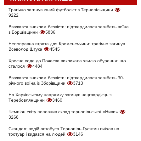
Трагічно загинув юний футболіст з Тернопільщини
9222
Вважався зниклим безвісти: підтвердилася загибель воїна
з Борщівщини
5836
Непоправна втрата для Кременеччини: трагічно загинув
Всеволод Штука
4545
Хресна хода до Почаєва викликала хвилю обурення: що
сталося
4484
Вважався зниклим безвісти: підтвердилася загибель 30-
річного воїна із Зборівщини
3713
На Харківському напрямку загинув нацгвардієць з
Теребовлянщини
3460
Чемпіон світу поповнив склад тернопільської «Ниви»
3268
Скандал: водій автобуса Тернопіль-Гусятин виїхав на
тротуар і кидався на людей
3146