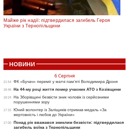
Майже рік надії: підтвердилася загибель Героя
України з Тернопільщини
НОВИНИ
6 Серпня
ФК «Бучач» переміг у матчі пам’яті Володимира Дроня
21:54
На 44-му році життя помер учасник АТО з Козівщини
18:46
На Зборівщині безвісти зник чоловік із серйозними
18:24
порушеннями зору
Юний волонтер із Заліщиків отримав медаль «За
17:15
жертовність і любов до України»
Понад рік вважався зниклим безвісти: підтвердилася
17:00
загибель воїна з Тернопільщини