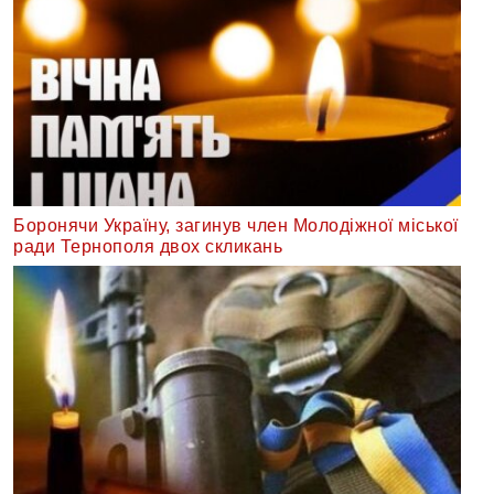
Боронячи Україну, загинув член Молодіжної міської
ради Тернополя двох скликань