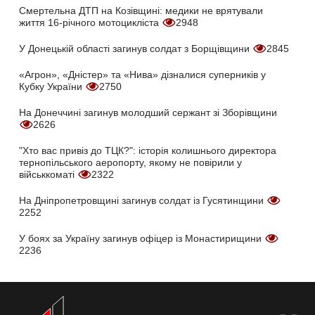
Смертельна ДТП на Козівщині: медики не врятували
життя 16-річного мотоцикліста
2948
У Донецькій області загинув солдат з Борщівщини
2845
«Агрон», «Дністер» та «Нива» дізналися суперників у
Кубку України
2750
На Донеччині загинув молодший сержант зі Зборівщини
2626
"Хто вас привіз до ТЦК?": історія колишнього директора
тернопільського аеропорту, якому не повірили у
військкоматі
2322
На Дніпропетровщині загинув солдат із Гусятинщини
2252
У боях за Україну загинув офіцер із Монастирищини
2236