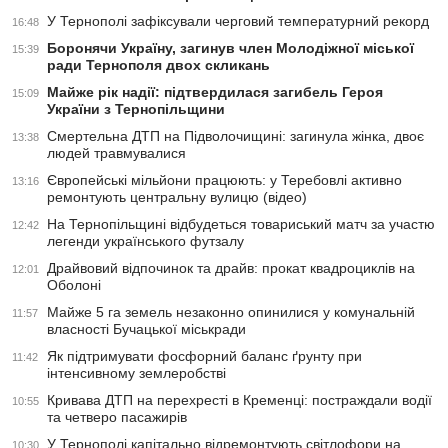
У Тернополі зафіксували черговий температурний рекорд
16:48
Боронячи Україну, загинув член Молодіжної міської
15:39
ради Тернополя двох скликань
Майже рік надії: підтвердилася загибель Героя
15:09
України з Тернопільщини
Смертельна ДТП на Підволочищині: загинула жінка, двоє
13:38
людей травмувалися
Європейські мільйони працюють: у Теребовлі активно
13:16
ремонтують центральну вулицю (відео)
На Тернопільщині відбудеться товариський матч за участю
12:42
легенди українського футзалу
Драйвовий відпочинок та драйв: прокат квадроциклів на
12:01
Оболоні
Майже 5 га земель незаконно опинилися у комунальній
11:57
власності Бучацької міськради
Як підтримувати фосфорний баланс ґрунту при
11:42
інтенсивному землеробстві
Кривава ДТП на перехресті в Кременці: постраждали водії
10:55
та четверо пасажирів
У Тернополі капітально відремонтують світлофори на
10:30