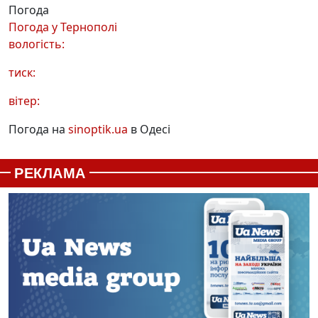
Погода
Погода у
Тернополі
вологість:
тиск:
вітер:
Погода на
sinoptik.ua
в Одесі
РЕКЛАМА