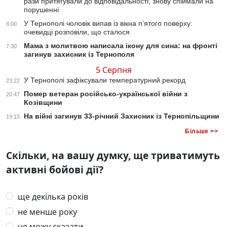
рази притягували до відповідальності, знову спіймали на
порушенні
У Тернополі чоловік випав із вікна п’ятого поверху:
8:00
очевидці розповіли, що сталося
Мама з молитвою написала ікону для сина: на фронті
7:30
загинув захисник із Тернополя
5 Серпня
У Тернополі зафіксували температурний рекорд
23:22
Помер ветеран російсько-української війни з
20:47
Козівщини
На війні загинув 33-річний Захисник із Тернопільщини
19:15
Більше >>
Скільки, на вашу думку, ще триватимуть
активні бойові дії?
ще декілька років
не менше року
не можу сказати