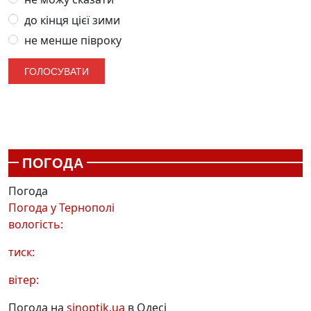
до кінця цієї зими
не менше півроку
ПОГОДА
Погода
Погода у
Тернополі
вологість:
тиск:
вітер:
Погода на
sinoptik.ua
в Одесі