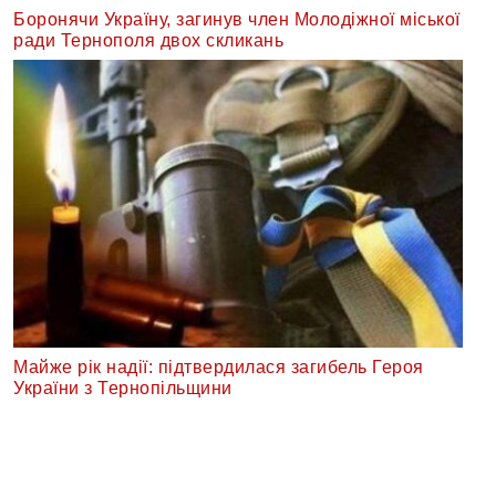
Боронячи Україну, загинув член Молодіжної міської
ради Тернополя двох скликань
Майже рік надії: підтвердилася загибель Героя
України з Тернопільщини