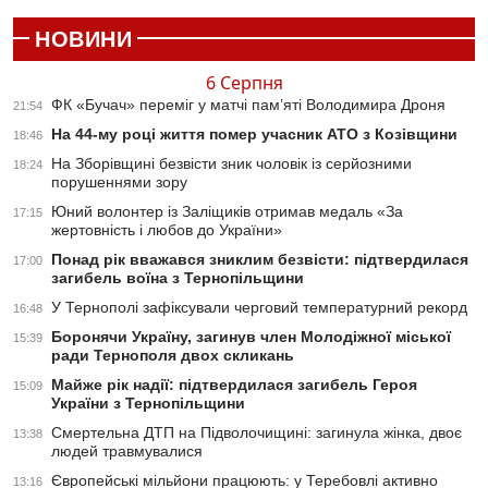
НОВИНИ
6 Серпня
ФК «Бучач» переміг у матчі пам’яті Володимира Дроня
21:54
На 44-му році життя помер учасник АТО з Козівщини
18:46
На Зборівщині безвісти зник чоловік із серйозними
18:24
порушеннями зору
Юний волонтер із Заліщиків отримав медаль «За
17:15
жертовність і любов до України»
Понад рік вважався зниклим безвісти: підтвердилася
17:00
загибель воїна з Тернопільщини
У Тернополі зафіксували черговий температурний рекорд
16:48
Боронячи Україну, загинув член Молодіжної міської
15:39
ради Тернополя двох скликань
Майже рік надії: підтвердилася загибель Героя
15:09
України з Тернопільщини
Смертельна ДТП на Підволочищині: загинула жінка, двоє
13:38
людей травмувалися
Європейські мільйони працюють: у Теребовлі активно
13:16