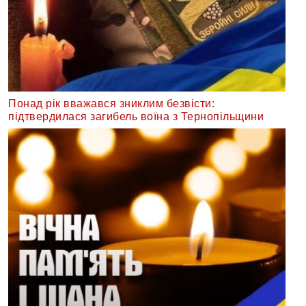
Понад рік вважався зниклим безвісти:
підтвердилася загибель воїна з Тернопільщини