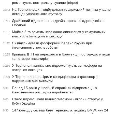
ремонтують центральну вулицю (відео)
На Тернопільщині відбудеться товариський матч за участю
12:42
легенди українського футзалу
Драйвовий відпочинок та драйв: прокат квадроциклів на
12:01
Оболоні
Майже 5 га земель незаконно опинилися у комунальній
11:57
власності Бучацької міськради
Як підтримувати фосфорний баланс ґрунту при
11:42
інтенсивному землеробстві
Кривава ДТП на перехресті в Кременці: постраждали водії
10:55
та четверо пасажирів
У Тернополі капітально відремонтують світлофори на
10:30
чотирьох локаціях
У Тернополі перевірили кондиціонери в транспорті:
10:00
порушення вже виявили
Понад 15 років у швейній справі: як підприємець із
9:30
Лановеччини розширив виробництво
Стало відомо, коли великогаївський «Агрон» стартує у
9:00
Кубку України
147 км/год у селищі біля Тернополя: водійку BMW, яку 24
8:30