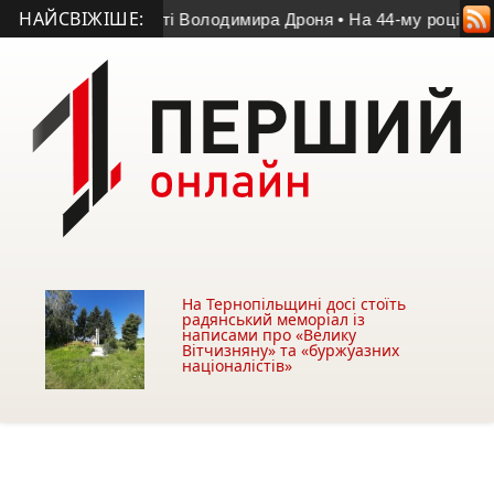
НАЙСВІЖІШЕ:
у матчі пам’яті Володимира Дроня
• На 44-му році життя поме
На Тернопільщині досі стоїть
радянський меморіал із
написами про «Велику
Вітчизняну» та «буржуазних
націоналістів»