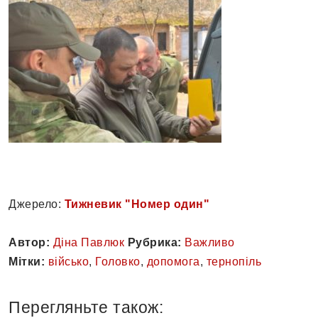
Джерело:
Тижневик "Номер один"
Автор:
Діна Павлюк
Рубрика:
Важливо
Мітки:
військо
,
Головко
,
допомога
,
тернопіль
Перегляньте також: