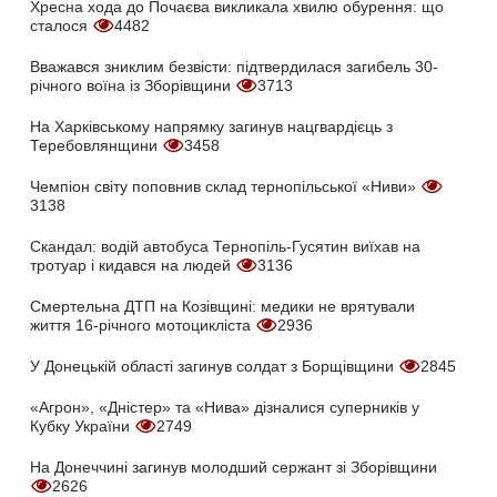
Хресна хода до Почаєва викликала хвилю обурення: що
сталося
4482
Вважався зниклим безвісти: підтвердилася загибель 30-
річного воїна із Зборівщини
3713
На Харківському напрямку загинув нацгвардієць з
Теребовлянщини
3458
Чемпіон світу поповнив склад тернопільської «Ниви»
3138
Скандал: водій автобуса Тернопіль-Гусятин виїхав на
тротуар і кидався на людей
3136
Смертельна ДТП на Козівщині: медики не врятували
життя 16-річного мотоцикліста
2936
У Донецькій області загинув солдат з Борщівщини
2845
«Агрон», «Дністер» та «Нива» дізналися суперників у
Кубку України
2749
На Донеччині загинув молодший сержант зі Зборівщини
2626