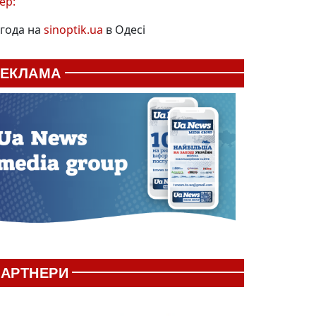
ер:
года на
sinoptik.ua
в Одесі
РЕКЛАМА
АРТНЕРИ