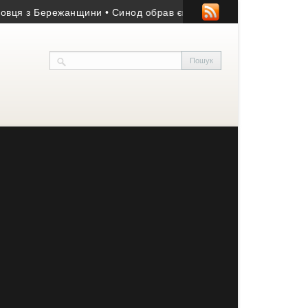
з Бережанщини
• Синод обрав єпископа для Бучацької єпархії У