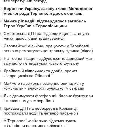
температурний рекорд
Боронячи Україну, загинув член Молодіжної
9
міської ради Тернополя двох скликань
Майже рік надії: підтвердилася загибель
9
Героя України з Тернопільщини
Смертельна ДТП на Підволочищині: загинула
8
жінка, двоє людей травмувалися
Європейські мільйони працюють: у Теребовлі
6
активно ремонтують центральну вулицю (відео)
На Тернопільщині відбудеться товариський матч
2
за участю легенди українського футзалу
Драйвовий відпочинок та драйв: прокат
1
квадроциклів на Оболоні
Майже 5 га земель незаконно опинилися у
7
комунальній власності Бучацької міськради
Як підтримувати фосфорний баланс ґрунту при
2
інтенсивному землеробстві
Кривава ДТП на перехресті в Кременці:
5
постраждали водії та четверо пасажирів
У Тернополі капітально відремонтують
0
світлофори на чотирьох локаціях