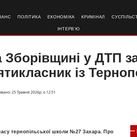
НАНС
ПОЛІТИКА
ЕКОНОМІКА
КРИМІНАЛ
СУСПІЛЬС
ІНТЕРВ’Ю
 Зборівщині у ДТП з
ятикласник із Терно
вано: 25 Травня 2026р. о 12:51
класу тернопільської школи №27 Захара. Про