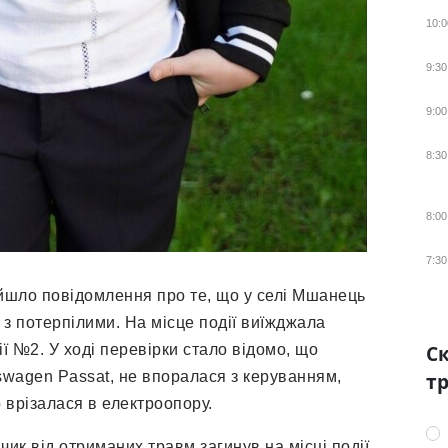
10:0
9:30
9:00
8:30
8:00
7:30
дійшло повідомлення про те, що у селі Мшанець
з потерпілими. На місце події виїжджала
Ск
ії №2. У ході перевірки стало відомо, що
wagen Passat, не впоралася з керуванням,
тр
о врізалася в електроопору.
ик від отриманих травм загинув на місці події.