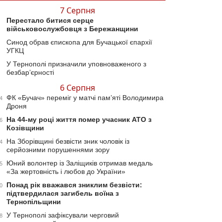
7 Серпня
Перестало битися серце
військовослужбовця з Бережанщини
Синод обрав єпископа для Бучацької єпархії
УГКЦ
У Тернополі призначили уповноваженого з
безбар’єрності
6 Серпня
ФК «Бучач» переміг у матчі пам’яті Володимира
4
Дроня
На 44-му році життя помер учасник АТО з
6
Козівщини
На Зборівщині безвісти зник чоловік із
4
серйозними порушеннями зору
Юний волонтер із Заліщиків отримав медаль
5
«За жертовність і любов до України»
Понад рік вважався зниклим безвісти:
0
підтвердилася загибель воїна з
Тернопільщини
У Тернополі зафіксували черговий
8