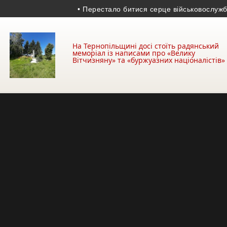
• Перестало битися серце військовослужбовця 
На Тернопільщині досі стоїть радянський
меморіал із написами про «Велику
Вітчизняну» та «буржуазних націоналістів»