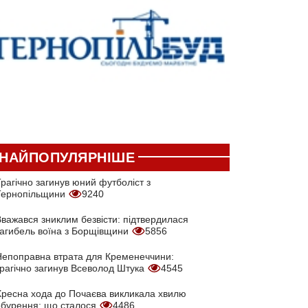
НАЙПОПУЛЯРНІШЕ
рагічно загинув юний футболіст з
Тернопільщини
9240
Вважався зниклим безвісти: підтвердилася
загибель воїна з Борщівщини
5856
Непоправна втрата для Кременеччини:
трагічно загинув Всеволод Штука
4545
Хресна хода до Почаєва викликала хвилю
обурення: що сталося
4486