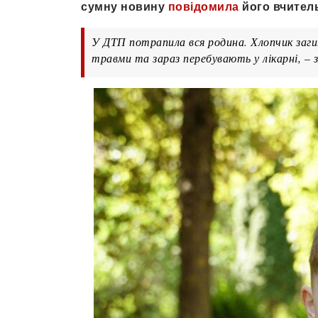
сумну новину
повідомила
його вчитель
У ДТП потрапила вся родина. Хлопчик загин
травми та зараз перебувають у лікарні, – 