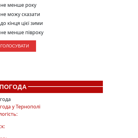
не менше року
не можу сказати
до кінця цієї зими
не менше півроку
ПОГОДА
года
года у
Тернополі
логість:
ск: