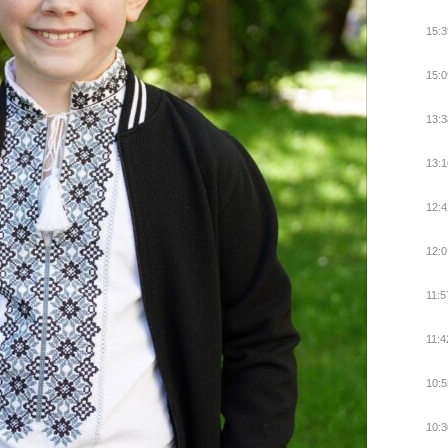
15:3
15:0
13:3
13:1
12:4
12:0
11:5
11:4
10:5
10:3