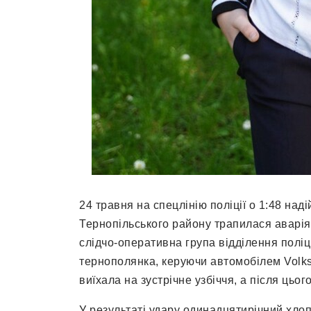
24 травня на спецлінію поліції о 1:48 на
Тернопільського району трапилася аварія 
слідчо-оперативна група відділення поліц
тернополянка, керуючи автомобілем Volks
виїхала на зустрічне узбіччя, а після цьог
У результаті удару одинадцятирічний хлопч