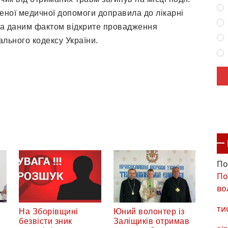
еної медичної допомоги доправила до лікарні
За даним фактом відкрите провадження
ального кодексу України.
По
По
во
ти
На Зборівщині
Юний волонтер із
безвісти зник
Заліщиків отримав