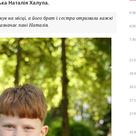
ка Наталія Халупа.
8:30
ув на місці, а його брат і сестра отримали важкі
зазначає пані Наталія.
8:00
7:30
21:5
18:4
18:2
17:1
17:0
16:4