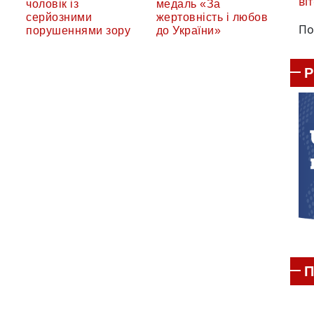
віт
чоловік із
медаль «За
серйозними
жертовність і любов
По
порушеннями зору
до України»
П