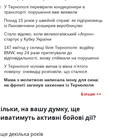
У Тернополі перевірили кондиціонери в
0
транспорті: порушення вже виявили
Понад 15 років у швейній справі: як підприємець
із Лановеччини розширив виробництво
Стало відомо, коли великогаївський «Агрон»
стартує у Кубку України
147 км/год у селищі біля Тернополя: водійку
BMW, яку 24 рази притягували до
відповідальності, знову спіймали на порушенні
У Тернополі чоловік випав із вікна п’ятого
поверху: очевидці розповіли, що сталося
Мама з молитвою написала ікону для сина:
на фронті загинув захисник із Тернополя
Більше >>
ільки, на вашу думку, ще
иватимуть активні бойові дії?
ще декілька років