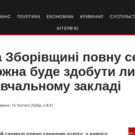
НАНС
ПОЛІТИКА
ЕКОНОМІКА
КРИМІНАЛ
СУСПІЛЬС
ІНТЕРВ’Ю
 Зборівщині повну с
жна буде здобути л
вчальному закладі
вано: 16 Лютого 2026р. о 8:31
ій громаді повну середню освіту з нового