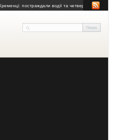
ці: постраждали водії та четверо пасажирів
• У Тернополі капі