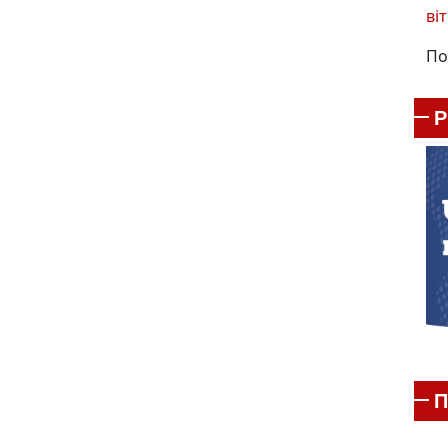
віт
По
П