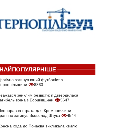
НАЙПОПУЛЯРНІШЕ
рагічно загинув юний футболіст з
Тернопільщини
8863
Вважався зниклим безвісти: підтвердилася
загибель воїна з Борщівщини
5647
Непоправна втрата для Кременеччини:
трагічно загинув Всеволод Штука
4544
Хресна хода до Почаєва викликала хвилю