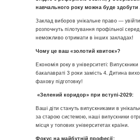
навчального року можна буде здобути л
Заклад виборов унікальне право — увійти
розпочнуть пілотування профільної середн
неможливо отримати в інших закладах!
Чому це ваш «золотий квиток»?
Економія року в університеті: Випускники
бакалавраті 3 роки замість 4. Дитина ви
фахову підготовку!
«Зелений коридор» при вступі-2029:
Ваші діти стануть випускниками в унікаль
за старою системою, наші випускники отр
місця у топових університетах країни.
Фокус на майбутній професії: