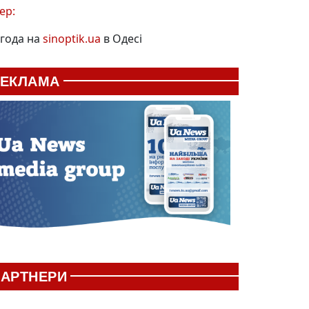
ер:
года на
sinoptik.ua
в Одесі
РЕКЛАМА
АРТНЕРИ