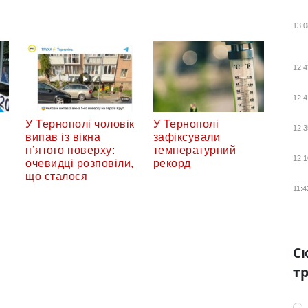
13:0
12:4
12:4
У Тернополі чоловік
У Тернополі
12:3
випав із вікна
зафіксували
п’ятого поверху:
температурний
12:1
очевидці розповіли,
рекорд
що сталося
11:4
Ск
тр