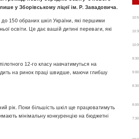
ише у Зборівському ліцеї ім. Р. Завадовича.
10:5
 до 150 обраних шкіл України, які першими
ьої освіти. Це дає вашій дитині переваги, які
10:3
10:0
9:30
 пілотного 12-го класу навчатимуться на
ходить на ринок праці швидше, маючи глибшу
9:00
8:30
8:00
ний рік. Поки більшість шкіл ще працюватимуть
имають мінімальну конкуренцію на бюджетні
7:30