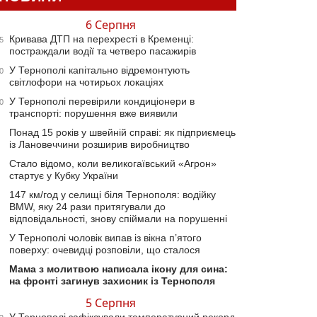
6 Серпня
Кривава ДТП на перехресті в Кременці:
5
постраждали водії та четверо пасажирів
У Тернополі капітально відремонтують
0
світлофори на чотирьох локаціях
У Тернополі перевірили кондиціонери в
0
транспорті: порушення вже виявили
Понад 15 років у швейній справі: як підприємець
із Лановеччини розширив виробництво
Стало відомо, коли великогаївський «Агрон»
стартує у Кубку України
147 км/год у селищі біля Тернополя: водійку
BMW, яку 24 рази притягували до
відповідальності, знову спіймали на порушенні
У Тернополі чоловік випав із вікна п’ятого
поверху: очевидці розповіли, що сталося
Мама з молитвою написала ікону для сина:
на фронті загинув захисник із Тернополя
5 Серпня