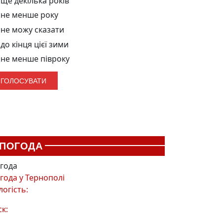
ще декілька років
не менше року
не можу сказати
до кінця цієї зими
не менше півроку
ПОГОДА
года
года у
Тернополі
логість:
ск: