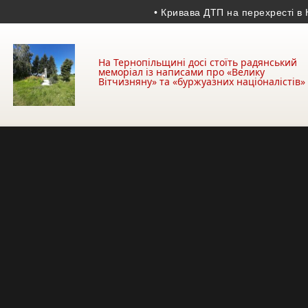
• Кривава ДТП на перехресті в Кремен
На Тернопільщині досі стоїть радянський
меморіал із написами про «Велику
Вітчизняну» та «буржуазних націоналістів»