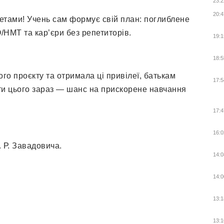
23:2
20:4
тами! Учень сам формує свій план: поглиблене
/НМТ та кар’єри без репетиторів.
19:1
18:5
го проєкту та отримала ці привілеї, батькам
17:5
ти цього зараз — шанс на прискорене навчання
17:4
16:0
 Р. Завадовича.
14:0
14:0
13:1
13:1