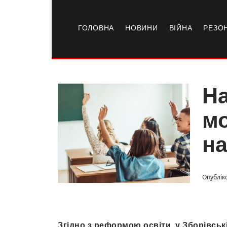
ГОЛОВНА
НОВИНИ
ВІЙНА
РЕЗО
На
мо
на
Опубліко
Згідно з реформою освіти, у Зборівськ