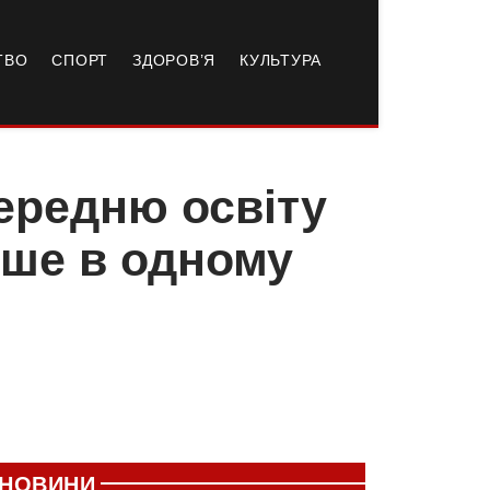
ТВО
СПОРТ
ЗДОРОВ’Я
КУЛЬТУРА
ередню освіту
ише в одному
НОВИНИ