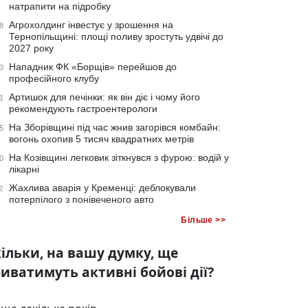
натрапити на підробку
Агрохолдинг інвестує у зрошення на
8
Тернопільщині: площі поливу зростуть удвічі до
2027 року
Нападник ФК «Борщів» перейшов до
3
професійного клубу
Артишок для печінки: як він діє і чому його
1
рекомендують гастроентерологи
На Зборівщині під час жнив загорівся комбайн:
5
вогонь охопив 5 тисяч квадратних метрів
На Козівщині легковик зіткнувся з фурою: водій у
0
лікарні
Жахлива аварія у Кременці: деблокували
2
потерпілого з понівеченого авто
Більше >>
ільки, на вашу думку, ще
иватимуть активні бойові дії?