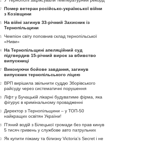
У Тернополі зафіксували температурний рекорд
2
Помер ветеран російсько-української війни
7
з Козівщини
На війні загинув 33-річний Захисник із
5
Тернопільщини
Чемпіон світу поповнив склад тернопільської
5
«Ниви»
На Тернопільщині апеляційний суд
4
підтвердив 15-річний вирок за вбивство
випускниці
Виконуючи бойове завдання, загинув
7
випускник тернопільського ліцею
ВРП вирішила звільнити суддю Зборівського
2
райсуду через систематичні порушення
Ліфт у Бучацькій лікарні будуватиме фірма, яка
8
фігурує в кримінальному провадженні
Директор з Тернопільщини – у ТОП-50
0
найкращих освітян України!
П’яний водій з Білецької громади без прав кинув
8
5 тисяч гривень у службове авто патрульних
Як купити піжаму та білизну Victoria’s Secret і не
0