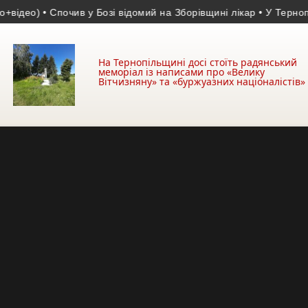
ео)
• Спочив у Бозі відомий на Зборівщині лікар
• У Тернополі в
На Тернопільщині досі стоїть радянський
меморіал із написами про «Велику
Вітчизняну» та «буржуазних націоналістів»