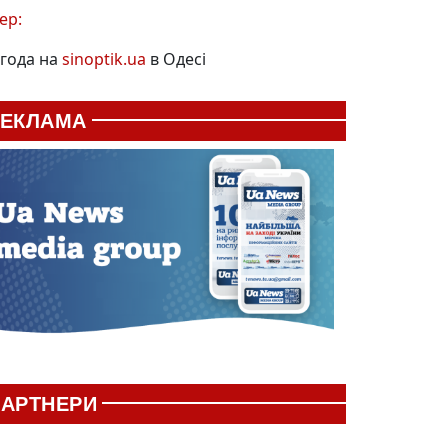
ер:
года на
sinoptik.ua
в Одесі
РЕКЛАМА
АРТНЕРИ