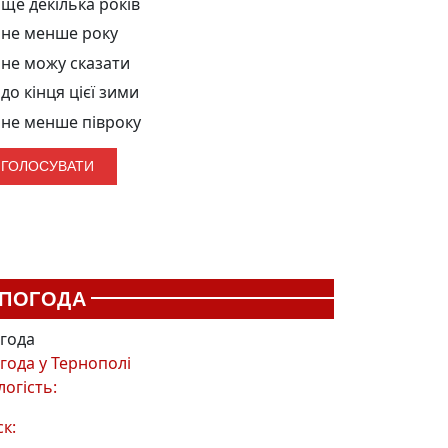
ще декілька років
не менше року
не можу сказати
до кінця цієї зими
не менше півроку
ПОГОДА
года
года у
Тернополі
логість:
ск: