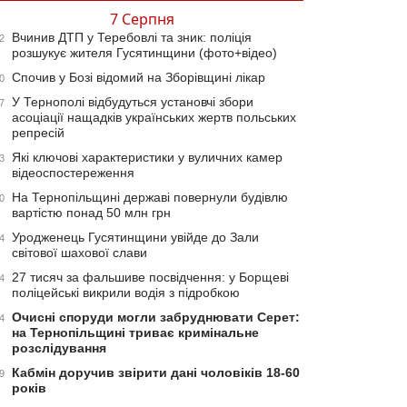
7 Серпня
Вчинив ДТП у Теребовлі та зник: поліція
2
розшукує жителя Гусятинщини (фото+відео)
Спочив у Бозі відомий на Зборівщині лікар
0
У Тернополі відбудуться установчі збори
7
асоціації нащадків українських жертв польських
репресій
Які ключові характеристики у вуличних камер
3
відеоспостереження
На Тернопільщині державі повернули будівлю
0
вартістю понад 50 млн грн
Уродженець Гусятинщини увійде до Зали
4
світової шахової слави
27 тисяч за фальшиве посвідчення: у Борщеві
4
поліцейські викрили водія з підробкою
Очисні споруди могли забруднювати Серет:
4
на Тернопільщині триває кримінальне
розслідування
Кабмін доручив звірити дані чоловіків 18-60
9
років