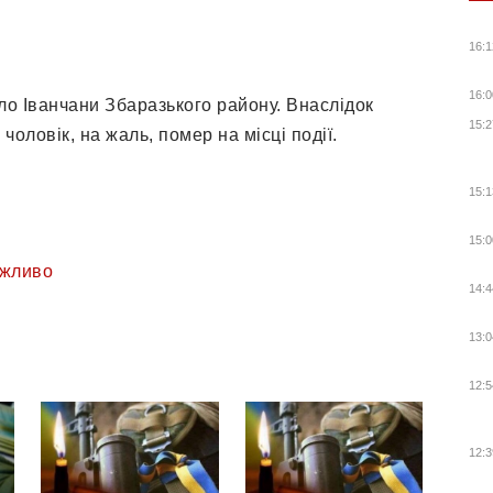
16:1
16:0
ло Іванчани Збаразького району. Внаслідок
15:2
оловік, на жаль, помер на місці події.
15:1
15:0
жливо
14:4
13:0
12:5
12:3