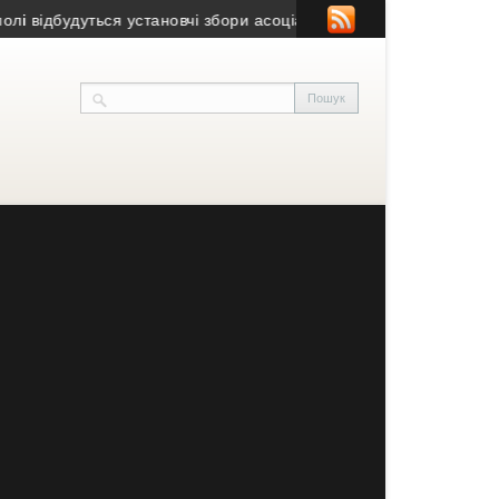
ідбудуться установчі збори асоціації нащадків українських жерт