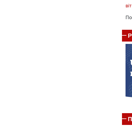
віт
По
П