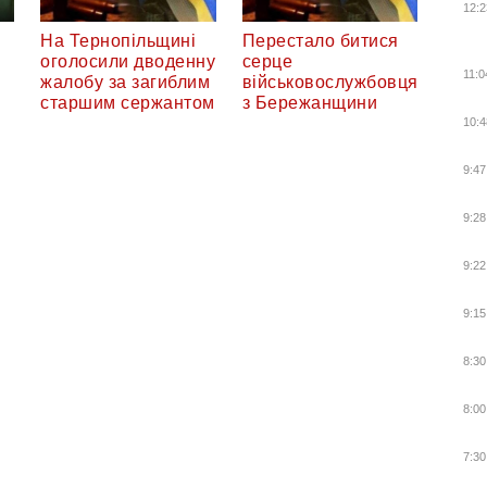
12:2
На Тернопільщині
Перестало битися
оголосили дводенну
серце
11:0
жалобу за загиблим
військовослужбовця
старшим сержантом
з Бережанщини
10:4
9:47
9:28
9:22
9:15
8:30
8:00
7:30