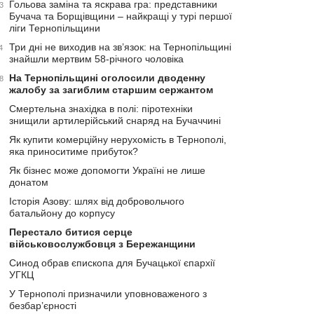
Гольова заміна та яскрава гра: представники
3
Бучача та Борщівщини – найкращі у турі першої
ліги Тернопільщини
Три дні не виходив на зв’язок: на Тернопільщині
4
знайшли мертвим 58-річного чоловіка
На Тернопільщині оголосили дводенну
8
жалобу за загиблим старшим сержантом
Смертельна знахідка в полі: піротехніки
знищили артилерійський снаряд на Бучаччині
Як купити комерційну нерухомість в Тернополі,
яка приноситиме прибуток?
Як бізнес може допомогти Україні не лише
донатом
Історія Азову: шлях від добровольчого
батальйону до корпусу
Перестало битися серце
військовослужбовця з Бережанщини
Синод обрав єпископа для Бучацької єпархії
УГКЦ
У Тернополі призначили уповноваженого з
безбар’єрності