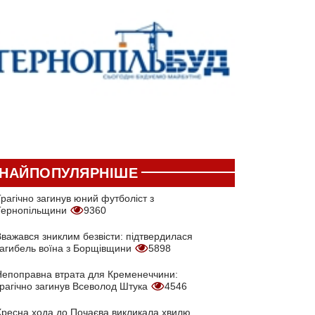
НАЙПОПУЛЯРНІШЕ
рагічно загинув юний футболіст з
Тернопільщини
9360
Вважався зниклим безвісти: підтвердилася
загибель воїна з Борщівщини
5898
Непоправна втрата для Кременеччини:
трагічно загинув Всеволод Штука
4546
Хресна хода до Почаєва викликала хвилю