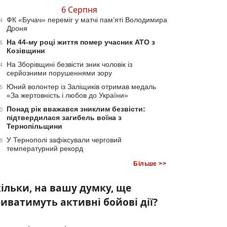
6 Серпня
ФК «Бучач» переміг у матчі пам’яті Володимира
4
Дроня
На 44-му році життя помер учасник АТО з
6
Козівщини
На Зборівщині безвісти зник чоловік із
4
серйозними порушеннями зору
Юний волонтер із Заліщиків отримав медаль
5
«За жертовність і любов до України»
Понад рік вважався зниклим безвісти:
0
підтвердилася загибель воїна з
Тернопільщини
У Тернополі зафіксували черговий
8
температурний рекорд
Більше >>
ільки, на вашу думку, ще
иватимуть активні бойові дії?