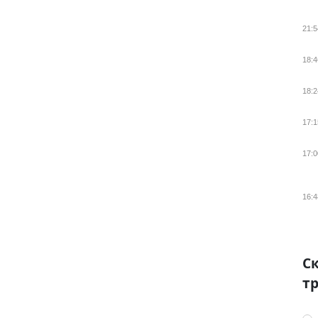
21:5
18:4
18:2
17:1
17:0
16:4
Ск
тр