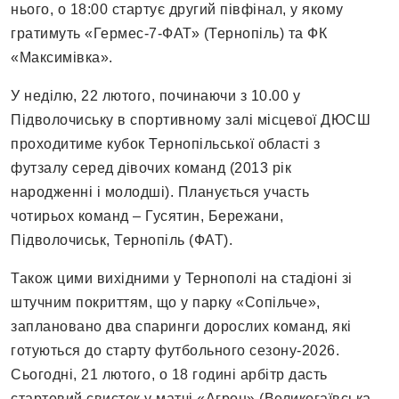
нього, о 18:00 стартує другий півфінал, у якому
гратимуть «Гермес-7-ФАТ» (Тернопіль) та ФК
«Максимівка».
У неділю, 22 лютого, починаючи з 10.00 у
Підволочиську в спортивному залі місцевої ДЮСШ
проходитиме кубок Тернопільської області з
футзалу серед дівочих команд (2013 рік
народженні і молодші). Планується участь
чотирьох команд – Гусятин, Бережани,
Підволочиськ, Тернопіль (ФАТ).
Також цими вихідними у Тернополі на стадіоні зі
штучним покриттям, що у парку «Сопільче»,
заплановано два спаринги дорослих команд, які
готуються до старту футбольного сезону-2026.
Сьогодні, 21 лютого, о 18 годині арбітр дасть
стартовий свисток у матчі «Агрон» (Великогаївська