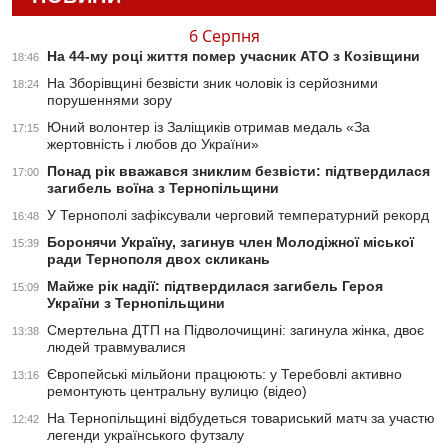
6 Серпня
На 44-му році життя помер учасник АТО з Козівщини
18:46
На Зборівщині безвісти зник чоловік із серйозними
18:24
порушеннями зору
Юний волонтер із Заліщиків отримав медаль «За
17:15
жертовність і любов до України»
Понад рік вважався зниклим безвісти: підтвердилася
17:00
загибель воїна з Тернопільщини
У Тернополі зафіксували черговий температурний рекорд
16:48
Боронячи Україну, загинув член Молодіжної міської
15:39
ради Тернополя двох скликань
Майже рік надії: підтвердилася загибель Героя
15:09
України з Тернопільщини
Смертельна ДТП на Підволочищині: загинула жінка, двоє
13:38
людей травмувалися
Європейські мільйони працюють: у Теребовлі активно
13:16
ремонтують центральну вулицю (відео)
На Тернопільщині відбудеться товариський матч за участю
12:42
легенди українського футзалу