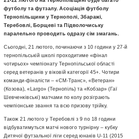
21-22 лютого на Тернопільщині буде багато
футболу та футзалу. Асоціація футболу
Тернопільщини у Тернополі, Збаражі,
Теребовлі, Борщеві та Підволочиську
паралельно проводить одразу сім змагань.
Сьогодні, 21 лютого, починаючи з 10 години у 27-й
тернопільській школі проходитиме «фінал
чотирьох» чемпіонату Тернопільської області
серед ветеранів у віковій категорії 45+. Чотири
команди-фіналісти – «СМ-Транс», «Ветеран»
(Козова), «Largo» (Тернопіль) та «Кобзар» (Гаї
Шевченківські) матчами по колу розіграють
чемпіонське звання та всю призову трійку.
Також 21 лютого у Теребовлі з 9 по 18 години
відбуватимуться матчі нового турнірну – кубку
Дитячої футзальної ліги серед юнаків U-11 (2015