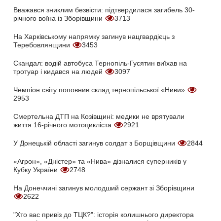
Вважався зниклим безвісти: підтвердилася загибель 30-
річного воїна із Зборівщини
3713
На Харківському напрямку загинув нацгвардієць з
Теребовлянщини
3453
Скандал: водій автобуса Тернопіль-Гусятин виїхав на
тротуар і кидався на людей
3097
Чемпіон світу поповнив склад тернопільської «Ниви»
2953
Смертельна ДТП на Козівщині: медики не врятували
життя 16-річного мотоцикліста
2921
У Донецькій області загинув солдат з Борщівщини
2844
«Агрон», «Дністер» та «Нива» дізналися суперників у
Кубку України
2748
На Донеччині загинув молодший сержант зі Зборівщини
2622
"Хто вас привіз до ТЦК?": історія колишнього директора