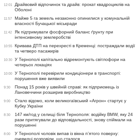
Драйвовий відпочинок та драйв: прокат квадроциклів на
12:01
Оболоні
Майже 5 га земель незаконно опинилися у комунальній
11:57
власності Бучацької міськради
Як підтримувати фосфорний баланс ґрунту при
11:42
інтенсивному землеробстві
Кривава ДТП на перехресті в Кременці: постраждали водії
10:55
та четверо пасажирів
У Тернополі капітально відремонтують світлофори на
10:30
чотирьох локаціях
У Тернополі перевірили кондиціонери в транспорті:
10:00
порушення вже виявили
Понад 15 років у швейній справі: як підприємець із
9:30
Лановеччини розширив виробництво
Стало відомо, коли великогаївський «Агрон» стартує у
9:00
Кубку України
147 км/год у селищі біля Тернополя: водійку BMW, яку 24
8:30
рази притягували до відповідальності, знову спіймали на
порушенні
У Тернополі чоловік випав із вікна п’ятого поверху:
8:00
очевидці розповіли, що сталося