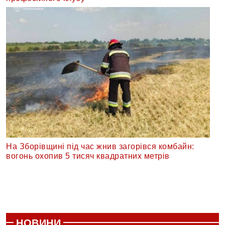
На Зборівщині під час жнив загорівся комбайн:
вогонь охопив 5 тисяч квадратних метрів
НОВИНИ