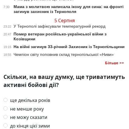
Мама з молитвою написала ікону для сина: на фронті
7:30
загинув захисник із Тернополя
5 Серпня
У Тернополі зафіксували температурний рекорд
23:22
Помер ветеран російсько-української війни з
20:47
Козівщини
На війні загинув 33-річний Захисник із Тернопільщини
19:15
Чемпіон світу поповнив склад тернопільської «Ниви»
18:55
Більше >>
Скільки, на вашу думку, ще триватимуть
активні бойові дії?
ще декілька років
не менше року
не можу сказати
до кінця цієї зими