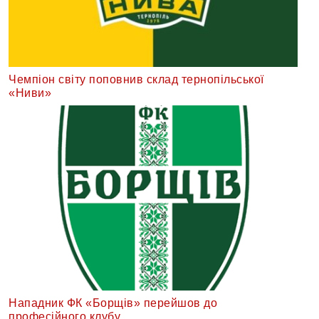
Чемпіон світу поповнив склад тернопільської
«Ниви»
Нападник ФК «Борщів» перейшов до
професійного клубу