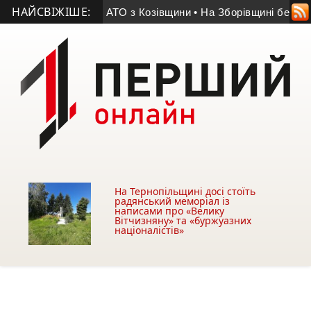
НАЙСВІЖІШЕ:
 помер учасник АТО з Козівщини
• На Зборівщині безвісти зн
На Тернопільщині досі стоїть
радянський меморіал із
написами про «Велику
Вітчизняну» та «буржуазних
націоналістів»