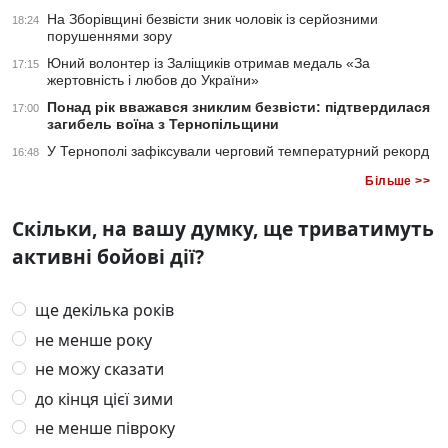
На Зборівщині безвісти зник чоловік із серйозними
18:24
порушеннями зору
Юний волонтер із Заліщиків отримав медаль «За
17:15
жертовність і любов до України»
Понад рік вважався зниклим безвісти: підтвердилася
17:00
загибель воїна з Тернопільщини
У Тернополі зафіксували черговий температурний рекорд
16:48
Більше >>
Скільки, на вашу думку, ще триватимуть
активні бойові дії?
ще декілька років
не менше року
не можу сказати
до кінця цієї зими
не менше півроку