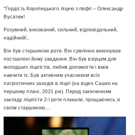
“Гордість Коропецького ліцею з пвфп – Олександр
Вусатюк!
Розумний, вихований, сильний, відповідальний,
надійний!..
Він був старшиною роти. Він сумлінно виконував
поставлені йому завдання. Він був взірцем для
молодших ліцеїстів, любив допомогти і вмів
навчити їх. Був активним учасником всіх
патріотичних заходів в ліцеї (на відео Сашко на
першому плані, 2021 рік). Перед закінченням
закладу ліцеїсти 2-ї роти плакали, прощаючись зі
своїм старшиною…