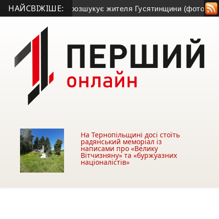
НАЙСВІЖІШЕ:
 зник: поліція розшукує жителя Гусятинщини (фото+відео)
• 
На Тернопільщині досі стоїть
радянський меморіал із
написами про «Велику
Вітчизняну» та «буржуазних
націоналістів»