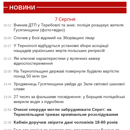
НОВИНИ
7 Серпня
Вчинив ДТП у Теребовлі та зник: поліція розшукує жителя
16:12
Гусятинщини (фото+відео)
Спочив у Бозі відомий на Зборівщині лікар
16:00
У Тернополі відбудуться установчі збори асоціації
15:27
нащадків українських жертв польських репресій
Які ключові характеристики у вуличних камер
15:13
відеоспостереження
На Тернопільщині державі повернули будівлю вартістю
15:00
понад 50 млн грн
Уродженець Гусятинщини увійде до Зали світової шахової
14:44
слави
27 тисяч за фальшиве посвідчення: у Борщеві поліцейські
13:04
викрили водія з підробкою
Очисні споруди могли забруднювати Серет: на
12:54
Тернопільщині триває кримінальне розслідування
Кабмін доручив звірити дані чоловіків 18-60 років
12:39