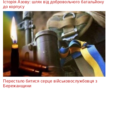
Історія Азову: шлях від добровольчого батальйону
до корпусу
Перестало битися серце військовослужбовця з
Бережанщини