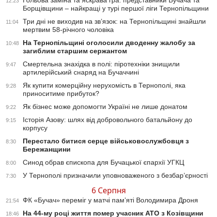
Гольова заміна та яскрава гра: представники Бучача та
12:23
Борщівщини – найкращі у турі першої ліги Тернопільщини
Три дні не виходив на зв’язок: на Тернопільщині знайшли
11:04
мертвим 58-річного чоловіка
На Тернопільщині оголосили дводенну жалобу за
10:48
загиблим старшим сержантом
Смертельна знахідка в полі: піротехніки знищили
9:47
артилерійський снаряд на Бучаччині
Як купити комерційну нерухомість в Тернополі, яка
9:28
приноситиме прибуток?
Як бізнес може допомогти Україні не лише донатом
9:22
Історія Азову: шлях від добровольчого батальйону до
9:15
корпусу
Перестало битися серце військовослужбовця з
8:30
Бережанщини
Синод обрав єпископа для Бучацької єпархії УГКЦ
8:00
У Тернополі призначили уповноваженого з безбар’єрності
7:30
6 Серпня
ФК «Бучач» переміг у матчі пам’яті Володимира Дроня
21:54
На 44-му році життя помер учасник АТО з Козівщини
18:46