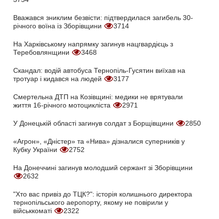
Вважався зниклим безвісти: підтвердилася загибель 30-
річного воїна із Зборівщини
3714
На Харківському напрямку загинув нацгвардієць з
Теребовлянщини
3468
Скандал: водій автобуса Тернопіль-Гусятин виїхав на
тротуар і кидався на людей
3177
Смертельна ДТП на Козівщині: медики не врятували
життя 16-річного мотоцикліста
2971
У Донецькій області загинув солдат з Борщівщини
2850
«Агрон», «Дністер» та «Нива» дізналися суперників у
Кубку України
2752
На Донеччині загинув молодший сержант зі Зборівщини
2632
"Хто вас привіз до ТЦК?": історія колишнього директора
тернопільського аеропорту, якому не повірили у
військкоматі
2322