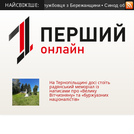
НАЙСВІЖІШЕ:
ерце військовослужбовця з Бережанщини
• Синод обрав єпис
На Тернопільщині досі стоїть
радянський меморіал із
написами про «Велику
Вітчизняну» та «буржуазних
націоналістів»