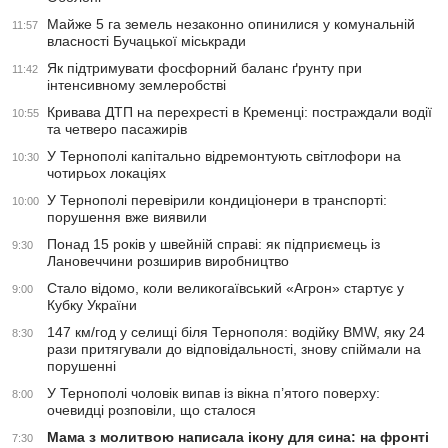
Майже 5 га земель незаконно опинилися у комунальній
11:57
власності Бучацької міськради
Як підтримувати фосфорний баланс ґрунту при
11:42
інтенсивному землеробстві
Кривава ДТП на перехресті в Кременці: постраждали водії
10:55
та четверо пасажирів
У Тернополі капітально відремонтують світлофори на
10:30
чотирьох локаціях
У Тернополі перевірили кондиціонери в транспорті:
10:00
порушення вже виявили
Понад 15 років у швейній справі: як підприємець із
9:30
Лановеччини розширив виробництво
Стало відомо, коли великогаївський «Агрон» стартує у
9:00
Кубку України
147 км/год у селищі біля Тернополя: водійку BMW, яку 24
8:30
рази притягували до відповідальності, знову спіймали на
порушенні
У Тернополі чоловік випав із вікна п’ятого поверху:
8:00
очевидці розповіли, що сталося
Мама з молитвою написала ікону для сина: на фронті
7:30