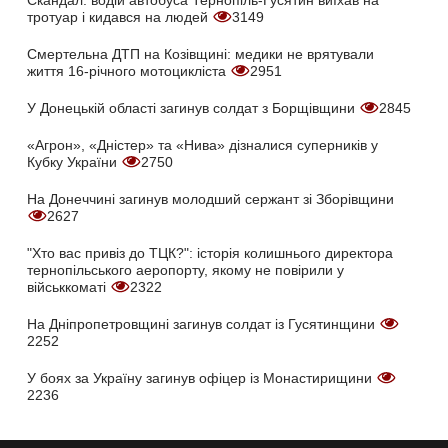
тротуар і кидався на людей
3149
Смертельна ДТП на Козівщині: медики не врятували
життя 16-річного мотоцикліста
2951
У Донецькій області загинув солдат з Борщівщини
2845
«Агрон», «Дністер» та «Нива» дізналися суперників у
Кубку України
2750
На Донеччині загинув молодший сержант зі Зборівщини
2627
"Хто вас привіз до ТЦК?": історія колишнього директора
тернопільського аеропорту, якому не повірили у
військкоматі
2322
На Дніпропетровщині загинув солдат із Гусятинщини
2252
У боях за Україну загинув офіцер із Монастирищини
2236