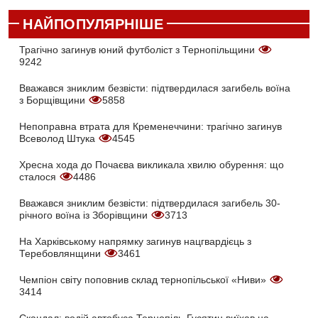
НАЙПОПУЛЯРНІШЕ
Трагічно загинув юний футболіст з Тернопільщини
9242
Вважався зниклим безвісти: підтвердилася загибель воїна
з Борщівщини
5858
Непоправна втрата для Кременеччини: трагічно загинув
Всеволод Штука
4545
Хресна хода до Почаєва викликала хвилю обурення: що
сталося
4486
Вважався зниклим безвісти: підтвердилася загибель 30-
річного воїна із Зборівщини
3713
На Харківському напрямку загинув нацгвардієць з
Теребовлянщини
3461
Чемпіон світу поповнив склад тернопільської «Ниви»
3414
Скандал: водій автобуса Тернопіль-Гусятин виїхав на