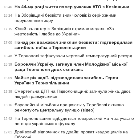
На 44-му році життя помер учасник АТО з Козівщини
18:46
На Зборівщині безвісти зник чоловік із серйозними
18:24
порушеннями зору
Юний волонтер із Заліщиків отримав медаль «За
17:15
жертовність і любов до України»
Понад рік вважався зниклим безвісти: підтвердилася
17:00
загибель воїна з Тернопільщини
У Тернополі зафіксували черговий температурний рекорд
16:48
Боронячи Україну, загинув член Молодіжної міської
15:39
ради Тернополя двох скликань
Майже рік надії: підтвердилася загибель Героя
15:09
України з Тернопільщини
Смертельна ДТП на Підволочищині: загинула жінка, двоє
13:38
людей травмувалися
Європейські мільйони працюють: у Теребовлі активно
13:16
ремонтують центральну вулицю (відео)
На Тернопільщині відбудеться товариський матч за участю
12:42
легенди українського футзалу
Драйвовий відпочинок та драйв: прокат квадроциклів на
12:01
Оболоні