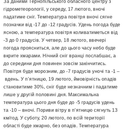
За даними Тернопільського обласного центру з
гідрометеорології, у середу, 17 лютого, вночі
падатиме сніг. Температура повітря вночі сягне
позначки від -17 до -12 градусів. Удень погода буде
ясною, а температура повітря коливатиметься від
-3 до 0 градусів. У четвер
,
18 лютого, ввечері
погода проясниться, але до цього часу небо буде
вкрите хмарами. Нічний сніг вранці послабшає, а
до середини дня повинен зовсім закінчитись.
Повітря буде морозним, до -7 градусів уночі та -1 –
вдень. У п’ятницю, 19 лютого, ймовірність опадів
становитиме 30%, сніг буде незначним і падатиме
лише у другій половині дня. Максимальна
температура цього дня буде до -5 градусів удень
та -10 – вночі. Пориви вітру в п’ятницю сягнуть 13
км/год. У суботу, 20 лютого, по всій території
області буде хмарно, без опадів. Температура