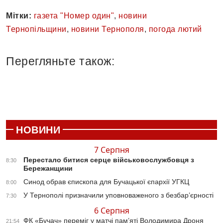
Мітки:
газета "Номер один"
,
новини
Тернопільщини
,
новини Тернополя
,
погода лютий
Перегляньте також:
НОВИНИ
7 Серпня
Перестало битися серце військовослужбовця з
8:30
Бережанщини
Синод обрав єпископа для Бучацької єпархії УГКЦ
8:00
У Тернополі призначили уповноваженого з безбар’єрності
7:30
6 Серпня
ФК «Бучач» переміг у матчі пам’яті Володимира Дроня
21:54