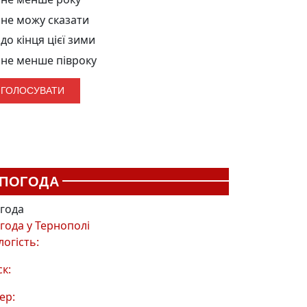
не можу сказати
до кінця цієї зими
не менше півроку
ПОГОДА
года
года у
Тернополі
логість:
ск:
ер: