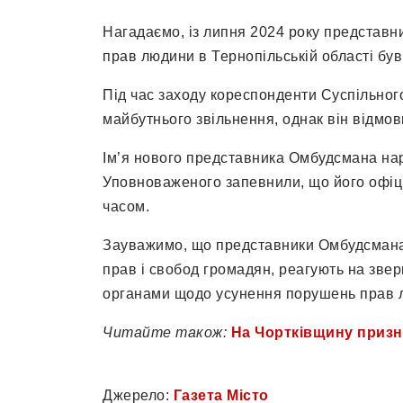
Нагадаємо, із липня 2024 року представн
прав людини в Тернопільській області бу
Під час заходу кореспонденти Суспільног
майбутнього звільнення, однак він відмов
Ім’я нового представника Омбудсмана нар
Уповноваженого запевнили, що його офіц
часом.
Зауважимо, що представники Омбудсмана 
прав і свобод громадян, реагують на зве
органами щодо усунення порушень прав 
Читайте також:
На Чортківщину призна
Джерело:
Газета Місто