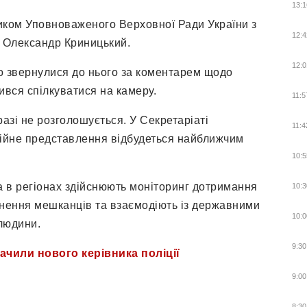
13:1
иком Уповноваженого Верховної Ради України з
12:4
в Олександр Криницький.
12:0
о звернулися до нього за коментарем щодо
ився спілкуватися на камеру.
11:5
азі не розголошується. У Секретаріаті
11:4
ійне представлення відбудеться найближчим
10:5
в регіонах здійснюють моніторинг дотримання
10:3
рнення мешканців та взаємодіють із державними
10:0
людини.
9:30
чили нового керівника поліції
9:00
8:30