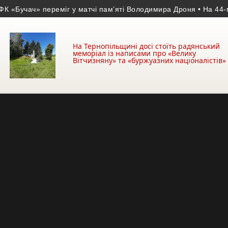
Бучач» переміг у матчі пам’яті Володимира Дроня
• На 44-му р
На Тернопільщині досі стоїть радянський
меморіал із написами про «Велику
Вітчизняну» та «буржуазних націоналістів»