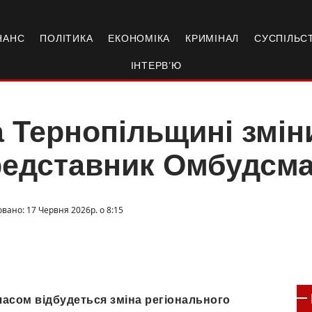
НАНС
ПОЛІТИКА
ЕКОНОМІКА
КРИМІНАЛ
СУСПІЛЬС
ІНТЕРВ’Ю
 Тернопільщині змін
редставник Омбудсм
вано: 17 Червня 2026р. о 8:15
часом відбудеться зміна регіонального