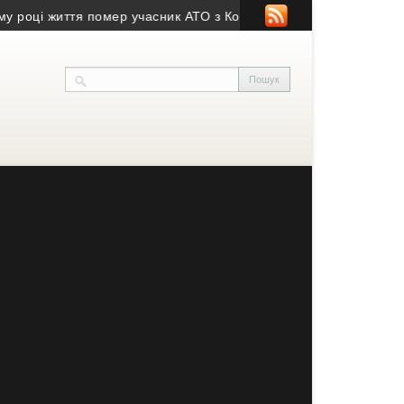
оці життя помер учасник АТО з Козівщини
• На Зборівщині безві