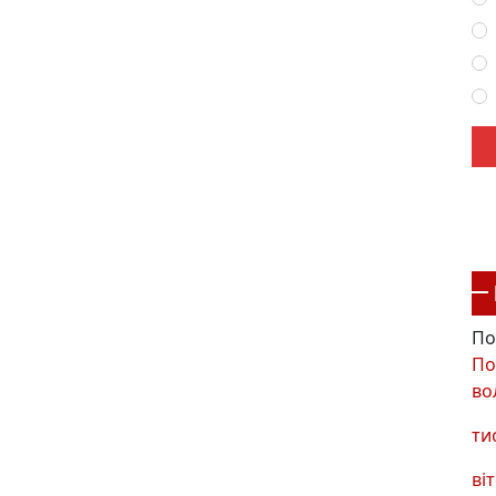
По
По
во
ти
віт