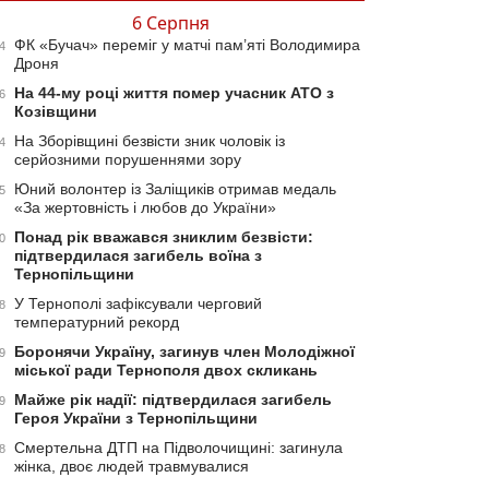
6 Серпня
ФК «Бучач» переміг у матчі пам’яті Володимира
4
Дроня
На 44-му році життя помер учасник АТО з
6
Козівщини
На Зборівщині безвісти зник чоловік із
4
серйозними порушеннями зору
Юний волонтер із Заліщиків отримав медаль
5
«За жертовність і любов до України»
Понад рік вважався зниклим безвісти:
0
підтвердилася загибель воїна з
Тернопільщини
У Тернополі зафіксували черговий
8
температурний рекорд
Боронячи Україну, загинув член Молодіжної
9
міської ради Тернополя двох скликань
Майже рік надії: підтвердилася загибель
9
Героя України з Тернопільщини
Смертельна ДТП на Підволочищині: загинула
8
жінка, двоє людей травмувалися