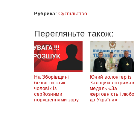
Рубрика:
Суспільство
Перегляньте також:
На Зборівщині
Юний волонтер із
безвісти зник
Заліщиків отрима
чоловік із
медаль «За
серйозними
жертовність і люб
порушеннями зору
до України»