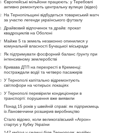
Європейські мільйони працюють: у Теребовлі
6
активно ремонтують центральну вулицю (відео)
На Тернопільщині відбудеться товариський матч
2
за участю легенди українського футзалу
Драйвовий відпочинок та драйв: прокат
1
квадроциклів на Оболоні
Майже 5 га земель незаконно опинилися у
7
комунальній власності Бучацької міськради
Як підтримувати фосфорний баланс ґрунту при
2
інтенсивному землеробстві
Кривава ДТП на перехресті в Кременці:
5
постраждали водії та четверо пасажирів
У Тернополі капітально відремонтують
0
світлофори на чотирьох локаціях
У Тернополі перевірили кондиціонери в
0
транспорті: порушення вже виявили
Понад 15 років у швейній справі: як підприємець
із Лановеччини розширив виробництво
Стало відомо, коли великогаївський «Агрон»
стартує у Кубку України
147 км/год у селищі біля Тернополя: водійку