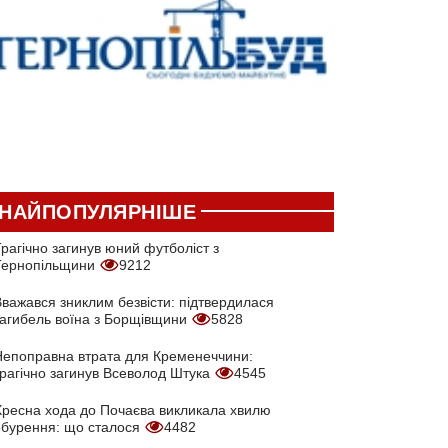
НАЙПОПУЛЯРНІШЕ
рагічно загинув юний футболіст з
Тернопільщини
9212
Вважався зниклим безвісти: підтвердилася
загибель воїна з Борщівщини
5828
Непоправна втрата для Кременеччини:
трагічно загинув Всеволод Штука
4545
Хресна хода до Почаєва викликала хвилю
обурення: що сталося
4482