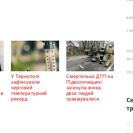
8:00
7:30
23:2
20:4
19:1
У Тернополі
Смертельна ДТП на
в
зафіксували
Підволочищині:
черговий
загинула жінка,
ов
температурний
двоє людей
Ск
рекорд
травмувалися
тр