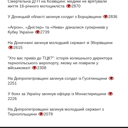
Смертельна ДТП на Козівщині: медики не врятували
життя 16-річного мотоцикліста
2870
У Донецькій області загинув солдат з Борщівщини
2836
«Агрон», «Дністер» та «Нива» дізналися суперників у
Кубку України
2739
На Донеччині загинув молодший сержант зі Зборівщини
2615
"Хто вас привіз до ТЦК?": історія колишнього директора
тернопільського аеропорту, якому не повірили у
військкоматі
2308
На Дніпропетровщині загинув солдат із Гусятинщини
2251
У боях за Україну загинув офіцер із Монастирищини
2226
На Дніпропетровщині загинув молодший сержант з
Тернопільщини
2078