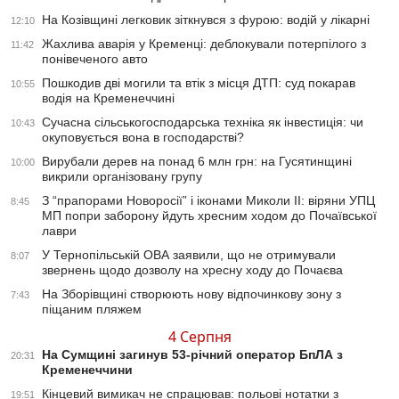
На Козівщині легковик зіткнувся з фурою: водій у лікарні
12:10
Жахлива аварія у Кременці: деблокували потерпілого з
11:42
понівеченого авто
Пошкодив дві могили та втік з місця ДТП: суд покарав
10:55
водія на Кременеччині
Сучасна сільськогосподарська техніка як інвестиція: чи
10:43
окуповується вона в господарстві?
Вирубали дерев на понад 6 млн грн: на Гусятинщині
10:00
викрили організовану групу
З “прапорами Новоросії” і іконами Миколи ІІ: віряни УПЦ
8:45
МП попри заборону йдуть хресним ходом до Почаївської
лаври
У Тернопільській ОВА заявили, що не отримували
8:07
звернень щодо дозволу на хресну ходу до Почаєва
На Зборівщині створюють нову відпочинкову зону з
7:43
піщаним пляжем
4 Серпня
На Сумщині загинув 53-річний оператор БпЛА з
20:31
Кременеччини
Кінцевий вимикач не спрацював: польові нотатки з
19:51