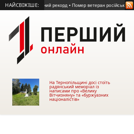
НАЙСВІЖІШЕ:
ли температурний рекорд
• Помер ветеран російсько-українсь
На Тернопільщині досі стоїть
радянський меморіал із
написами про «Велику
Вітчизняну» та «буржуазних
націоналістів»