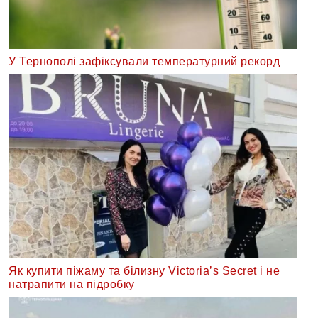
У Тернополі зафіксували температурний рекорд
Як купити піжаму та білизну Victoria’s Secret і не
натрапити на підробку