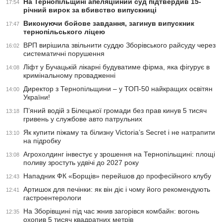
На Тернопільщині апеляційний суд підтвердив 15-
17:54
річний вирок за вбивство випускниці
Виконуючи бойове завдання, загинув випускник
17:47
тернопільського ліцею
ВРП вирішила звільнити суддю Зборівського райсуду через
16:02
систематичні порушення
Ліфт у Бучацькій лікарні будуватиме фірма, яка фігурує в
14:08
кримінальному провадженні
Директор з Тернопільщини – у ТОП-50 найкращих освітян
14:00
України!
П’яний водій з Білецької громади без прав кинув 5 тисяч
13:18
гривень у службове авто патрульних
Як купити піжаму та білизну Victoria’s Secret і не натрапити
13:10
на підробку
Агрохолдинг інвестує у зрошення на Тернопільщині: площі
13:08
поливу зростуть удвічі до 2027 року
Нападник ФК «Борщів» перейшов до професійного клубу
12:43
Артишок для печінки: як він діє і чому його рекомендують
12:41
гастроентерологи
На Зборівщині під час жнив загорівся комбайн: вогонь
12:35
охопив 5 тисяч квадратних метрів