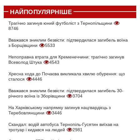
НАЙПОПУЛЯРНІШЕ
Трагічно загинув юний футболіст з Тернопільщини
8746
Вважався зниклим безвісти: підтвердилася загибель воїна
з Борщівщини
5533
Непоправна втрата для Кременеччини: трагічно загинув
Всеволод Штука
4543
Хресна хода до Почаєва викликала хвилю обурення: що
сталося
4446
Вважався зниклим безвісти: підтвердилася загибель 30-
річного воїна із Зборівщини
3704
На Харківському напрямку загинув нацгвардієць з
Теребовлянщини
3446
Скандал: водій автобуса Тернопіль-Гусятин виїхав на
тротуар і кидався на людей
2981