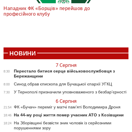
Нападник ФК «Борщів» перейшов до
професійного клубу
НОВИНИ
7 Серпня
Перестало битися серце військовослужбовця з
8:30
Бережанщини
Синод обрав єпископа для Бучацької єпархії УГКЦ
8:00
У Тернополі призначили уповноваженого з безбар’єрності
7:30
6 Серпня
ФК «Бучач» переміг у матчі пам’яті Володимира Дроня
21:54
На 44-му році життя помер учасник АТО з Козівщини
18:46
На Зборівщині безвісти зник чоловік із серйозними
18:24
порушеннями зору