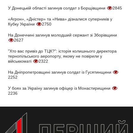
У Донецькій області загинув солдат з Борщівщини
2845
«Агрон», «Дністер» та «Нива» дізналися суперників у
Кубку України
2750
На Донеччині загинув молодший сержант зі Зборівщини
2627
"Хто вас привіз до ТЦК?": історія колишнього директора
тернопільського аеропорту, якому не повірили у
військкоматі
2322
На Дніпропетровщині загинув солдат із Гусятинщини
2252
У боях за Україну загинув офіцер із Монастирищини
2236