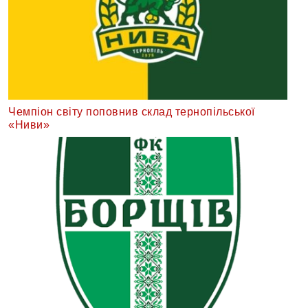
Чемпіон світу поповнив склад тернопільської
«Ниви»