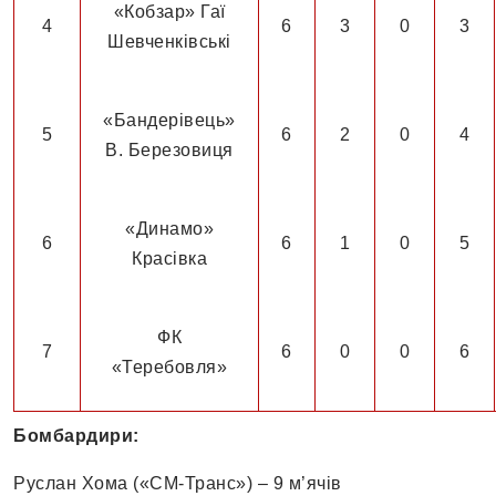
«Кобзар» Гаї
4
6
3
0
3
Шевченківські
«Бандерівець»
5
6
2
0
4
В. Березовиця
«Динамо»
6
6
1
0
5
Красівка
ФК
7
6
0
0
6
«Теребовля»
Бомбардири:
Руслан Хома («СМ-Транс») – 9 м’ячів