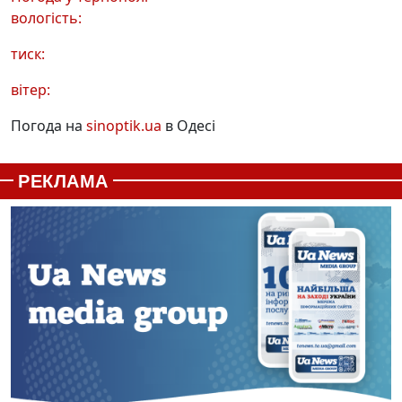
вологість:
тиск:
вітер:
Погода на
sinoptik.ua
в Одесі
РЕКЛАМА