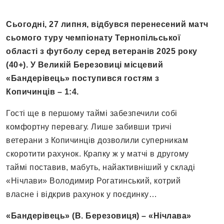
Сьогодні, 27 липня, відбувся перенесений матч
сьомого туру чемпіонату Тернопільської
області
з футболу
серед ветеранів 2025 року
(40+). У Великій Березовиці місцевий
«Бандерівець» поступився гостям з
Копичинців – 1:4.
Гості ще в першому таймі забезпечили собі
комфортну перевагу. Лише забивши тричі
ветерани з Копичинців дозволили суперникам
скоротити рахунок. Крапку ж у матчі в другому
таймі поставив, мабуть, найактивніший у складі
«Нічлави» Володимир Рогатинський, котрий
власне і відкрив рахунок у поєдинку…
«Бандерівець» (В. Березовиця) – «Нічлава»