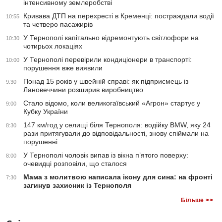
інтенсивному землеробстві
Кривава ДТП на перехресті в Кременці: постраждали водії
10:55
та четверо пасажирів
У Тернополі капітально відремонтують світлофори на
10:30
чотирьох локаціях
У Тернополі перевірили кондиціонери в транспорті:
10:00
порушення вже виявили
Понад 15 років у швейній справі: як підприємець із
9:30
Лановеччини розширив виробництво
Стало відомо, коли великогаївський «Агрон» стартує у
9:00
Кубку України
147 км/год у селищі біля Тернополя: водійку BMW, яку 24
8:30
рази притягували до відповідальності, знову спіймали на
порушенні
У Тернополі чоловік випав із вікна п’ятого поверху:
8:00
очевидці розповіли, що сталося
Мама з молитвою написала ікону для сина: на фронті
7:30
загинув захисник із Тернополя
Більше >>