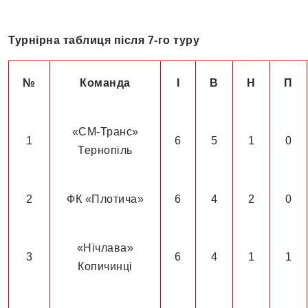
Турнірна таблиця після 7-го туру
№
Команда
І
В
Н
П
«СМ-Транс»
1
6
5
1
0
Тернопіль
2
ФК «Плотича»
6
4
2
0
«Нічлава»
3
6
4
1
1
Копичинці