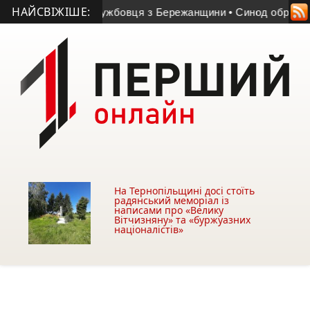
НАЙСВІЖІШЕ:
 військовослужбовця з Бережанщини
• Синод обрав єпископа
На Тернопільщині досі стоїть
радянський меморіал із
написами про «Велику
Вітчизняну» та «буржуазних
націоналістів»