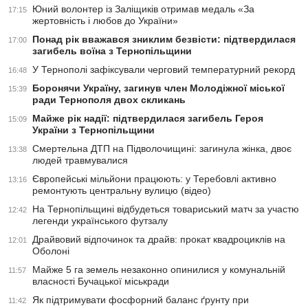
Юний волонтер із Заліщиків отримав медаль «За
17:15
жертовність і любов до України»
Понад рік вважався зниклим безвісти: підтвердилася
17:00
загибель воїна з Тернопільщини
У Тернополі зафіксували черговий температурний рекорд
16:48
Боронячи Україну, загинув член Молодіжної міської
15:39
ради Тернополя двох скликань
Майже рік надії: підтвердилася загибель Героя
15:09
України з Тернопільщини
Смертельна ДТП на Підволочищині: загинула жінка, двоє
13:38
людей травмувалися
Європейські мільйони працюють: у Теребовлі активно
13:16
ремонтують центральну вулицю (відео)
На Тернопільщині відбудеться товариський матч за участю
12:42
легенди українського футзалу
Драйвовий відпочинок та драйв: прокат квадроциклів на
12:01
Оболоні
Майже 5 га земель незаконно опинилися у комунальній
11:57
власності Бучацької міськради
Як підтримувати фосфорний баланс ґрунту при
11:42