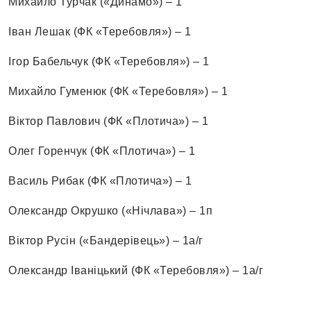
Михайло Турчак («Динамо») – 1
Іван Лешак (ФК «Теребовля») – 1
Ігор Бабельчук (ФК «Теребовля») – 1
Михайло Гуменюк (ФК «Теребовля») – 1
Віктор Павлович (ФК «Плотича») – 1
Олег Горенчук (ФК «Плотича») – 1
Василь Рибак (ФК «Плотича») – 1
Олександр Окрушко («Нічлава») – 1п
Віктор Русін («Бандерівець») – 1а/г
Олександр Іваніцький (ФК «Теребовля») – 1а/г