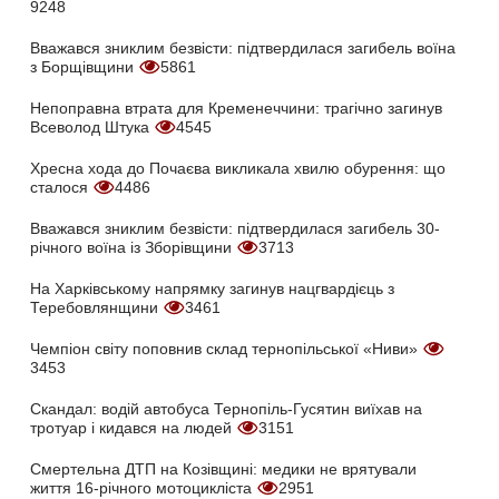
9248
Вважався зниклим безвісти: підтвердилася загибель воїна
з Борщівщини
5861
Непоправна втрата для Кременеччини: трагічно загинув
Всеволод Штука
4545
Хресна хода до Почаєва викликала хвилю обурення: що
сталося
4486
Вважався зниклим безвісти: підтвердилася загибель 30-
річного воїна із Зборівщини
3713
На Харківському напрямку загинув нацгвардієць з
Теребовлянщини
3461
Чемпіон світу поповнив склад тернопільської «Ниви»
3453
Скандал: водій автобуса Тернопіль-Гусятин виїхав на
тротуар і кидався на людей
3151
Смертельна ДТП на Козівщині: медики не врятували
життя 16-річного мотоцикліста
2951