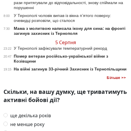
рази притягували до відповідальності, знову спіймали на
порушенні
У Тернополі чоловік випав із вікна п’ятого поверху:
8:00
очевидці розповіли, що сталося
Мама з молитвою написала ікону для сина: на фронті
7:30
загинув захисник із Тернополя
5 Серпня
У Тернополі зафіксували температурний рекорд
23:22
Помер ветеран російсько-української війни з
20:47
Козівщини
На війні загинув 33-річний Захисник із Тернопільщини
19:15
Більше >>
Скільки, на вашу думку, ще триватимуть
активні бойові дії?
ще декілька років
не менше року