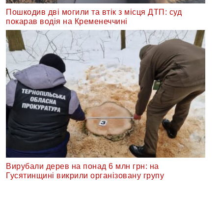
Пошкодив дві могили та втік з місця ДТП: суд
покарав водія на Кременеччині
Вирубали дерев на понад 6 млн грн: на
Гусятинщині викрили організовану групу