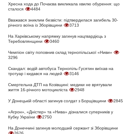
Хресна хода до Почаєва викликала хвилю обурення: що
сталося
4484
Вважався зниклим безвісти: підтвердилася загибель 30-
річного воїна із Зборівщини
3713
На Харківському напрямку загинув нацгвардієць з
Теребовлянщини
3460
Чемпіон світу поповнив склад тернопільської «Ниви»
3296
Скандал: водій автобуса Тернопіль-Гусятин виїхав на
тротуар і кидався на людей
3146
Смертельна ДТП на Козівщині: медики не врятували
життя 16-річного мотоцикліста
2948
У Донецькій області загинув солдат з Борщівщини
2845
«Агрон», «Дністер» та «Нива» дізналися суперників у
Кубку України
2750
На Донеччині загинув молодший сержант зі Зборівщини
2626