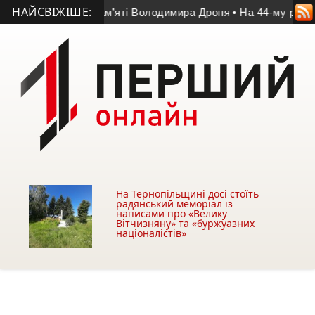
НАЙСВІЖІШЕ:
реміг у матчі пам’яті Володимира Дроня
• На 44-му році житт
На Тернопільщині досі стоїть
радянський меморіал із
написами про «Велику
Вітчизняну» та «буржуазних
націоналістів»