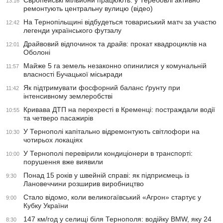
Європейські мільйони працюють: у Теребовлі активно
13:16
ремонтують центральну вулицю (відео)
На Тернопільщині відбудеться товариський матч за участю
12:42
легенди українського футзалу
Драйвовий відпочинок та драйв: прокат квадроциклів на
12:01
Оболоні
Майже 5 га земель незаконно опинилися у комунальній
11:57
власності Бучацької міськради
Як підтримувати фосфорний баланс ґрунту при
11:42
інтенсивному землеробстві
Кривава ДТП на перехресті в Кременці: постраждали водії
10:55
та четверо пасажирів
У Тернополі капітально відремонтують світлофори на
10:30
чотирьох локаціях
У Тернополі перевірили кондиціонери в транспорті:
10:00
порушення вже виявили
Понад 15 років у швейній справі: як підприємець із
9:30
Лановеччини розширив виробництво
Стало відомо, коли великогаївський «Агрон» стартує у
9:00
Кубку України
147 км/год у селищі біля Тернополя: водійку BMW, яку 24
8:30