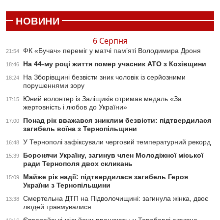
НОВИНИ
6 Серпня
ФК «Бучач» переміг у матчі пам’яті Володимира Дроня
21:54
На 44-му році життя помер учасник АТО з Козівщини
18:46
На Зборівщині безвісти зник чоловік із серйозними
18:24
порушеннями зору
Юний волонтер із Заліщиків отримав медаль «За
17:15
жертовність і любов до України»
Понад рік вважався зниклим безвісти: підтвердилася
17:00
загибель воїна з Тернопільщини
У Тернополі зафіксували черговий температурний рекорд
16:48
Боронячи Україну, загинув член Молодіжної міської
15:39
ради Тернополя двох скликань
Майже рік надії: підтвердилася загибель Героя
15:09
України з Тернопільщини
Смертельна ДТП на Підволочищині: загинула жінка, двоє
13:38
людей травмувалися