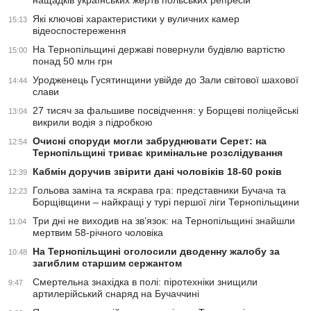
нащадків українських жертв польських репресій
Які ключові характеристики у вуличних камер
15:13
відеоспостереження
На Тернопільщині державі повернули будівлю вартістю
15:00
понад 50 млн грн
Уродженець Гусятинщини увійде до Зали світової шахової
14:44
слави
27 тисяч за фальшиве посвідчення: у Борщеві поліцейські
13:04
викрили водія з підробкою
Очисні споруди могли забруднювати Серет: на
12:54
Тернопільщині триває кримінальне розслідування
Кабмін доручив звірити дані чоловіків 18-60 років
12:39
Гольова заміна та яскрава гра: представники Бучача та
12:23
Борщівщини – найкращі у турі першої ліги Тернопільщини
Три дні не виходив на зв’язок: на Тернопільщині знайшли
11:04
мертвим 58-річного чоловіка
На Тернопільщині оголосили дводенну жалобу за
10:48
загиблим старшим сержантом
Смертельна знахідка в полі: піротехніки знищили
9:47
артилерійський снаряд на Бучаччині