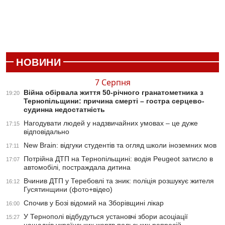
НОВИНИ
7 Серпня
Війна обірвала життя 50-річного гранатометника з
19:20
Тернопільщини: причина смерті – гостра серцево-
судинна недостатність
Нагодувати людей у надзвичайних умовах – це дуже
17:15
відповідально
New Brain: відгуки студентів та огляд школи іноземних мов
17:11
Потрійна ДТП на Тернопільщині: водія Peugeot затисло в
17:07
автомобілі, постраждала дитина
Вчинив ДТП у Теребовлі та зник: поліція розшукує жителя
16:12
Гусятинщини (фото+відео)
Спочив у Бозі відомий на Зборівщині лікар
16:00
У Тернополі відбудуться установчі збори асоціації
15:27