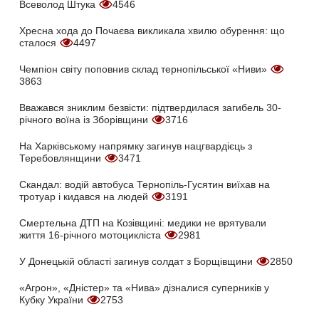
Всеволод Штука
4546
Хресна хода до Почаєва викликала хвилю обурення: що
сталося
4497
Чемпіон світу поповнив склад тернопільської «Ниви»
3863
Вважався зниклим безвісти: підтвердилася загибель 30-
річного воїна із Зборівщини
3716
На Харківському напрямку загинув нацгвардієць з
Теребовлянщини
3471
Скандал: водій автобуса Тернопіль-Гусятин виїхав на
тротуар і кидався на людей
3191
Смертельна ДТП на Козівщині: медики не врятували
життя 16-річного мотоцикліста
2981
У Донецькій області загинув солдат з Борщівщини
2850
«Агрон», «Дністер» та «Нива» дізналися суперників у
Кубку України
2753