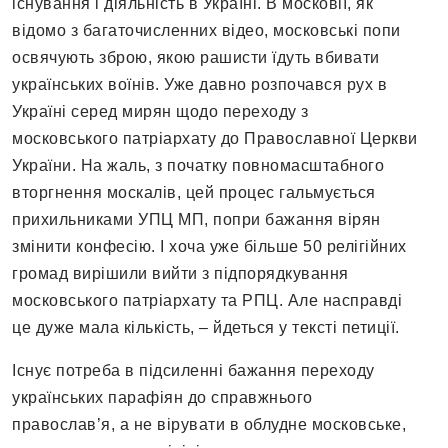
існування і діяльність в Україні. В московії, як
відомо з багаточисленних відео, московські попи
освячують зброю, якою рашисти їдуть вбивати
українських воїнів. Уже давно розпочався рух в
Україні серед мирян щодо переходу з
московського патріархату до Православної Церкви
України. На жаль, з початку повномасштабного
вторгнення москалів, цей процес гальмується
прихильниками УПЦ МП, попри бажання вірян
змінити конфесію. І хоча уже більше 50 релігійних
громад вирішили вийти з підпорядкування
московського патріархату та РПЦ. Але насправді
це дуже мала кількість, – йдеться у тексті петиції.
Існує потреба в підсиленні бажання переходу
українських парафіян до справжнього
православ’я, а не вірувати в облудне московське,