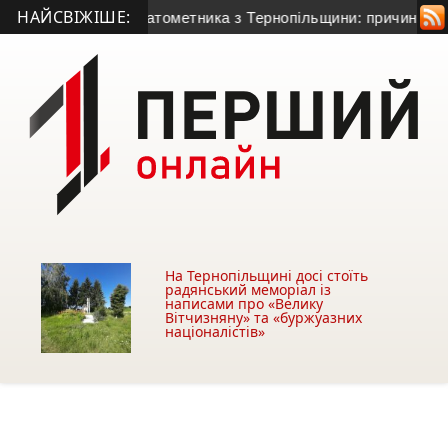
НАЙСВІЖІШЕ:
50-річного гранатометника з Тернопільщини: причина смерті 
На Тернопільщині досі стоїть
радянський меморіал із
написами про «Велику
Вітчизняну» та «буржуазних
націоналістів»