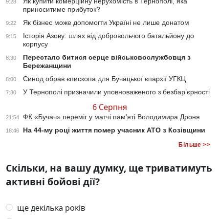
Як купити комерційну нерухомість в Тернополі, яка
9:28
приноситиме прибуток?
Як бізнес може допомогти Україні не лише донатом
9:22
Історія Азову: шлях від добровольчого батальйону до
9:15
корпусу
Перестало битися серце військовослужбовця з
8:30
Бережанщини
Синод обрав єпископа для Бучацької єпархії УГКЦ
8:00
У Тернополі призначили уповноваженого з безбар’єрності
7:30
6 Серпня
ФК «Бучач» переміг у матчі пам’яті Володимира Дроня
21:54
На 44-му році життя помер учасник АТО з Козівщини
18:46
Більше >>
Скільки, на вашу думку, ще триватимуть
активні бойові дії?
ще декілька років