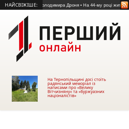
НАЙСВІЖІШЕ:
чі пам’яті Володимира Дроня
• На 44-му році життя помер уч
На Тернопільщині досі стоїть
радянський меморіал із
написами про «Велику
Вітчизняну» та «буржуазних
націоналістів»