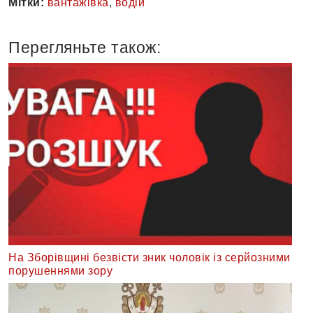
Мітки:
вантажівка
,
водій
Перегляньте також:
На Зборівщині безвісти зник чоловік із серйозними
порушеннями зору