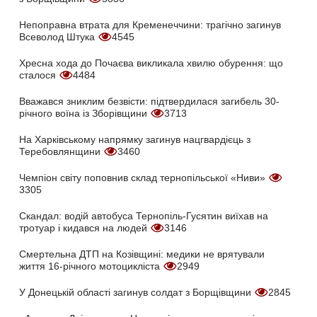
Непоправна втрата для Кременеччини: трагічно загинув
Всеволод Штука
4545
Хресна хода до Почаєва викликала хвилю обурення: що
сталося
4484
Вважався зниклим безвісти: підтвердилася загибель 30-
річного воїна із Зборівщини
3713
На Харківському напрямку загинув нацгвардієць з
Теребовлянщини
3460
Чемпіон світу поповнив склад тернопільської «Ниви»
3305
Скандал: водій автобуса Тернопіль-Гусятин виїхав на
тротуар і кидався на людей
3146
Смертельна ДТП на Козівщині: медики не врятували
життя 16-річного мотоцикліста
2949
У Донецькій області загинув солдат з Борщівщини
2845