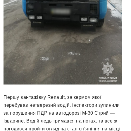
Першу вантажівку Renault, за кермом якої
перебував нетверезий водій, інспектори зупинили
за порушення ПДР на автодорозі М-30 Стрий —
Ізварине. Водій ледь тримався на ногах, та все ж
погодився пройти огляд на стан сп’яніння на місці