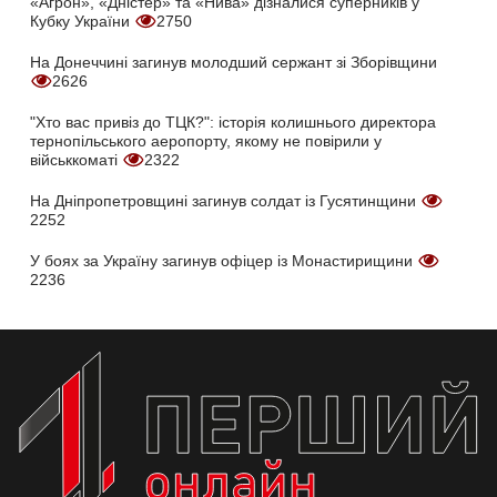
«Агрон», «Дністер» та «Нива» дізналися суперників у
Кубку України
2750
На Донеччині загинув молодший сержант зі Зборівщини
2626
"Хто вас привіз до ТЦК?": історія колишнього директора
тернопільського аеропорту, якому не повірили у
військкоматі
2322
На Дніпропетровщині загинув солдат із Гусятинщини
2252
У боях за Україну загинув офіцер із Монастирищини
2236