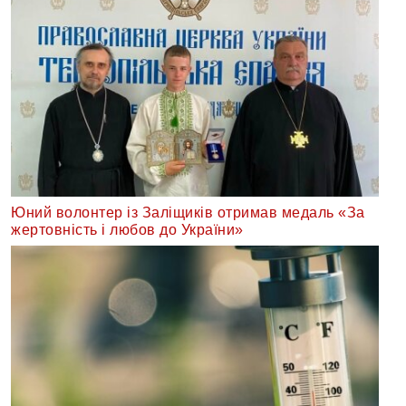
Юний волонтер із Заліщиків отримав медаль «За
жертовність і любов до України»