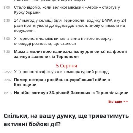
Стало відомо, коли великогаївський «Агрон» стартує у
9:00
Кубку України
147 км/год у селищі біля Тернополя: водійку BMW, яку 24
8:30
рази притягували до відповідальності, знову спіймали на
порушенні
У Тернополі чоловік випав із вікна п’ятого поверху:
8:00
очевидці розповіли, що сталося
Мама з молитвою написала ікону для сина: на фронті
7:30
загинув захисник із Тернополя
5 Серпня
У Тернополі зафіксували температурний рекорд
23:22
Помер ветеран російсько-української війни з
20:47
Козівщини
На війні загинув 33-річний Захисник із Тернопільщини
19:15
Більше >>
Скільки, на вашу думку, ще триватимуть
активні бойові дії?