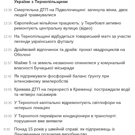
України з Тернопільщини
Смертельна ДТП на Підволочищині: загинула жінка, двоє
13:38
людей травмувалися
Європейські мільйони працюють: у Теребовлі активно
13:16
ремонтують центральну вулицю (відео)
На Тернопільщині відбудеться товариський матч за участю
12:42
легенди українського футзалу
Драйвовий відпочинок та драйв: прокат квадроциклів на
12:01
Оболоні
Майже 5 га земель незаконно опинилися у комунальній
11:57
власності Бучацької міськради
Як підтримувати фосфорний баланс ґрунту при
11:42
інтенсивному землеробстві
Кривава ДТП на перехресті в Кременці: постраждали водії
10:55
та четверо пасажирів
У Тернополі капітально відремонтують світлофори на
10:30
чотирьох локаціях
У Тернополі перевірили кондиціонери в транспорті:
10:00
порушення вже виявили
Понад 15 років у швейній справі: як підприємець із
9:30
Лановеччини розширив виробництво