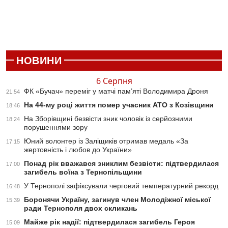
НОВИНИ
6 Серпня
ФК «Бучач» переміг у матчі пам’яті Володимира Дроня
21:54
На 44-му році життя помер учасник АТО з Козівщини
18:46
На Зборівщині безвісти зник чоловік із серйозними
18:24
порушеннями зору
Юний волонтер із Заліщиків отримав медаль «За
17:15
жертовність і любов до України»
Понад рік вважався зниклим безвісти: підтвердилася
17:00
загибель воїна з Тернопільщини
У Тернополі зафіксували черговий температурний рекорд
16:48
Боронячи Україну, загинув член Молодіжної міської
15:39
ради Тернополя двох скликань
Майже рік надії: підтвердилася загибель Героя
15:09