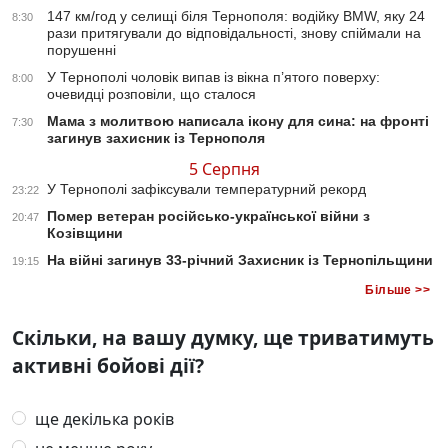
147 км/год у селищі біля Тернополя: водійку BMW, яку 24
8:30
рази притягували до відповідальності, знову спіймали на
порушенні
У Тернополі чоловік випав із вікна п’ятого поверху:
8:00
очевидці розповіли, що сталося
Мама з молитвою написала ікону для сина: на фронті
7:30
загинув захисник із Тернополя
5 Серпня
У Тернополі зафіксували температурний рекорд
23:22
Помер ветеран російсько-української війни з
20:47
Козівщини
На війні загинув 33-річний Захисник із Тернопільщини
19:15
Більше >>
Скільки, на вашу думку, ще триватимуть
активні бойові дії?
ще декілька років