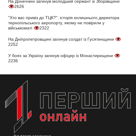
На Донеччині загинув молодший сержант зі Зборівщини
2626
"Хто вас привіз до ТЦК?": історія колишнього директора
тернопільського аеропорту, якому не повірили у
військкоматі
2322
На Дніпропетровщині загинув солдат із Гусятинщини
2252
У боях за Україну загинув офіцер із Монастирищини
2236