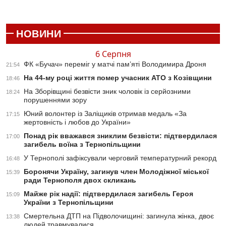
НОВИНИ
6 Серпня
ФК «Бучач» переміг у матчі пам’яті Володимира Дроня
21:54
На 44-му році життя помер учасник АТО з Козівщини
18:46
На Зборівщині безвісти зник чоловік із серйозними
18:24
порушеннями зору
Юний волонтер із Заліщиків отримав медаль «За
17:15
жертовність і любов до України»
Понад рік вважався зниклим безвісти: підтвердилася
17:00
загибель воїна з Тернопільщини
У Тернополі зафіксували черговий температурний рекорд
16:48
Боронячи Україну, загинув член Молодіжної міської
15:39
ради Тернополя двох скликань
Майже рік надії: підтвердилася загибель Героя
15:09
України з Тернопільщини
Смертельна ДТП на Підволочищині: загинула жінка, двоє
13:38
людей травмувалися