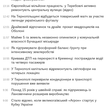
Європейські мільйони працюють: у Теребовлі активно
13:16
ремонтують центральну вулицю (відео)
На Тернопільщині відбудеться товариський матч за участю
12:42
легенди українського футзалу
Драйвовий відпочинок та драйв: прокат квадроциклів на
12:01
Оболоні
Майже 5 га земель незаконно опинилися у комунальній
11:57
власності Бучацької міськради
Як підтримувати фосфорний баланс ґрунту при
11:42
інтенсивному землеробстві
Кривава ДТП на перехресті в Кременці: постраждали водії
10:55
та четверо пасажирів
У Тернополі капітально відремонтують світлофори на
10:30
чотирьох локаціях
У Тернополі перевірили кондиціонери в транспорті:
10:00
порушення вже виявили
Понад 15 років у швейній справі: як підприємець із
9:30
Лановеччини розширив виробництво
Стало відомо, коли великогаївський «Агрон» стартує у
9:00
Кубку України