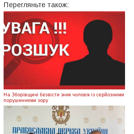
Перегляньте також:
На Зборівщині безвісти зник чоловік із серйозними
порушеннями зору