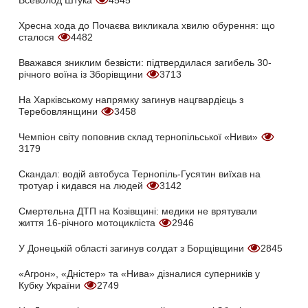
Всеволод Штука
4545
Хресна хода до Почаєва викликала хвилю обурення: що
сталося
4482
Вважався зниклим безвісти: підтвердилася загибель 30-
річного воїна із Зборівщини
3713
На Харківському напрямку загинув нацгвардієць з
Теребовлянщини
3458
Чемпіон світу поповнив склад тернопільської «Ниви»
3179
Скандал: водій автобуса Тернопіль-Гусятин виїхав на
тротуар і кидався на людей
3142
Смертельна ДТП на Козівщині: медики не врятували
життя 16-річного мотоцикліста
2946
У Донецькій області загинув солдат з Борщівщини
2845
«Агрон», «Дністер» та «Нива» дізналися суперників у
Кубку України
2749