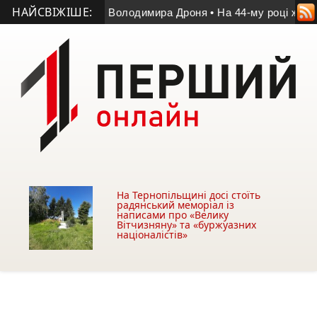
НАЙСВІЖІШЕ:
 у матчі пам’яті Володимира Дроня
• На 44-му році життя по
На Тернопільщині досі стоїть
радянський меморіал із
написами про «Велику
Вітчизняну» та «буржуазних
націоналістів»