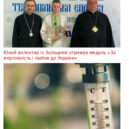
Юний волонтер із Заліщиків отримав медаль «За
жертовність і любов до України»