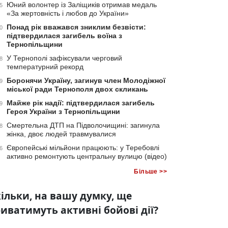
Юний волонтер із Заліщиків отримав медаль
5
«За жертовність і любов до України»
Понад рік вважався зниклим безвісти:
0
підтвердилася загибель воїна з
Тернопільщини
У Тернополі зафіксували черговий
8
температурний рекорд
Боронячи Україну, загинув член Молодіжної
9
міської ради Тернополя двох скликань
Майже рік надії: підтвердилася загибель
9
Героя України з Тернопільщини
Смертельна ДТП на Підволочищині: загинула
8
жінка, двоє людей травмувалися
Європейські мільйони працюють: у Теребовлі
6
активно ремонтують центральну вулицю (відео)
Більше >>
ільки, на вашу думку, ще
иватимуть активні бойові дії?