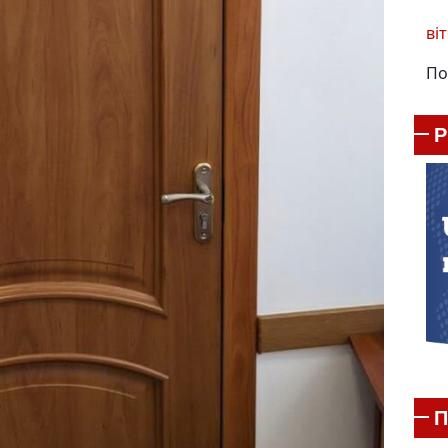
віт
По
П