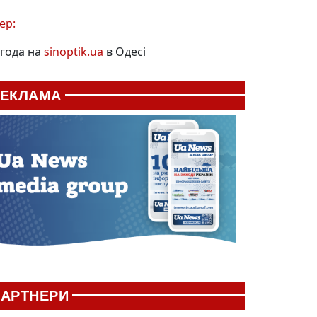
ер:
года на
sinoptik.ua
в Одесі
РЕКЛАМА
АРТНЕРИ