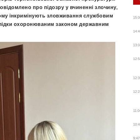
овідомлено про підозру у вчиненні злочину,
 Йому інкримінують зловживання службовим
15:0
слідки охоронюваним законом державним
14:4
13:0
12:5
12:3
12:2
11:0
10:4
9:47