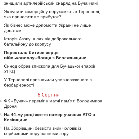
знищили артилерійський снаряд на Бучаччині
Як купити комерційну нерухомість в Тернополі,
яка приноситиме прибуток?
Як бізнес може допомогти Україні не лише
донатом
Історія Азову: шлях від добровольчого
батальйону до корпусу
Перестало битися серце
військовослужбовця з Бережанщини
Синод обрав єпископа для Бучацької єпархії
УГКЦ
У Тернополі призначили уповноваженого з
безбар’єрності
6 Серпня
ФК «Бучач» переміг у матчі пам’яті Володимира
4
Дроня
На 44-му році життя помер учасник АТО з
6
Козівщини
На Зборівщині безвісти зник чоловік із
4
серйозними порушеннями зору