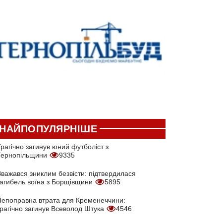
НАЙПОПУЛЯРНІШЕ
рагічно загинув юний футболіст з
Тернопільщини
9335
Вважався зниклим безвісти: підтвердилася
загибель воїна з Борщівщини
5895
Непоправна втрата для Кременеччини:
трагічно загинув Всеволод Штука
4546