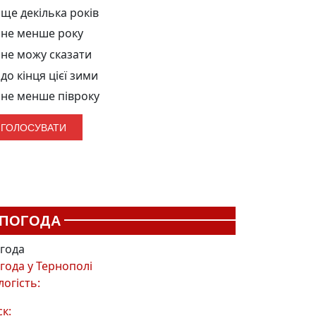
ще декілька років
не менше року
не можу сказати
до кінця цієї зими
не менше півроку
ПОГОДА
года
года у
Тернополі
логість:
ск: