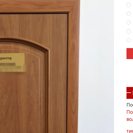
По
По
во
ти