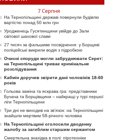
7 Серпня
На Тернопільщині державі повернули будівлю
0
вартістю понад 50 млн грн
Уродженець Гусятинщини увійде до Зали
4
світової шахової слави
27 тисяч за фальшиве посвідчення: у Борщеві
4
поліцейські викрили водія з підробкою
Очисні споруди могли забруднювати Серет:
4
на Тернопільщині триває кримінальне
розслідування
Кабмін доручив звірити дані чоловіків 18-60
9
років
Гольова заміна та яскрава гра: представники
3
Бучача та Борщівщини – найкращі у турі першої
ліги Тернопільщини
Три дні не виходив на зв’язок: на Тернопільщині
4
знайшли мертвим 58-річного чоловіка
На Тернопільщині оголосили дводенну
8
жалобу за загиблим старшим сержантом
Смертельна знахідка в полі: піротехніки