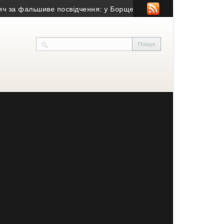
иве посвідчення: у Борщеві поліцейські викрили водія з підроб