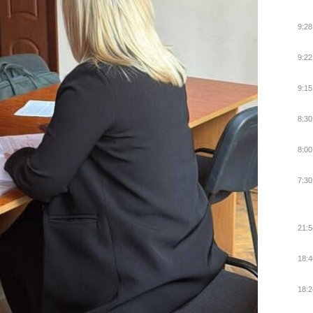
9:28
9:22
9:15
8:30
8:00
7:30
21:5
18:4
18:2