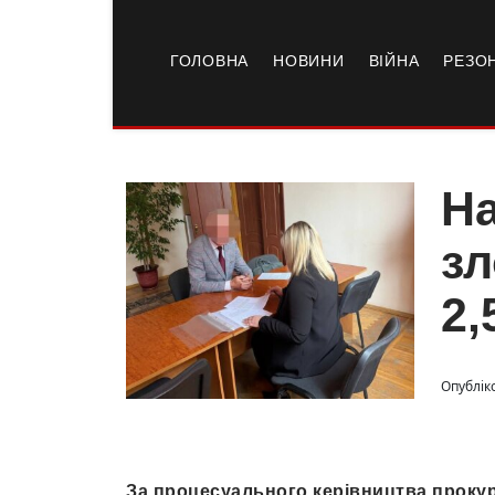
ГОЛОВНА
НОВИНИ
ВІЙНА
РЕЗО
На
зл
2,
Опубліко
За процесуального керівництва прокур