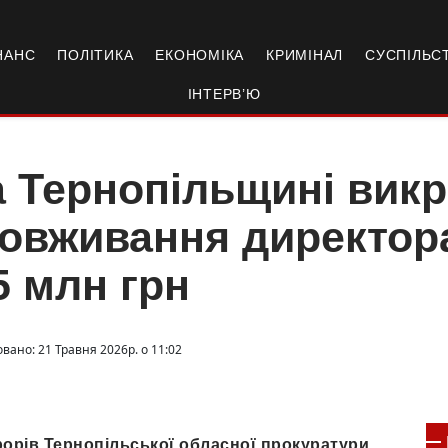
НАНС
ПОЛІТИКА
ЕКОНОМІКА
КРИМІНАЛ
СУСПІЛЬС
ІНТЕРВ’Ю
 Тернопільщині викр
овживання директор
5 млн грн
вано: 21 Травня 2026р. о 11:02
орів Тернопільської обласної прокуратури