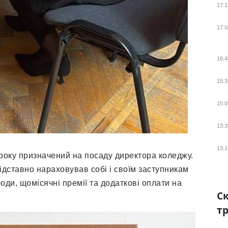
17:1
17:0
16:4
15:3
15:0
13:3
13:1
6 року призначений на посаду директора коледжу.
дставно нараховував собі і своїм заступникам
оди, щомісячні премії та додаткові оплати на
Ск
тр