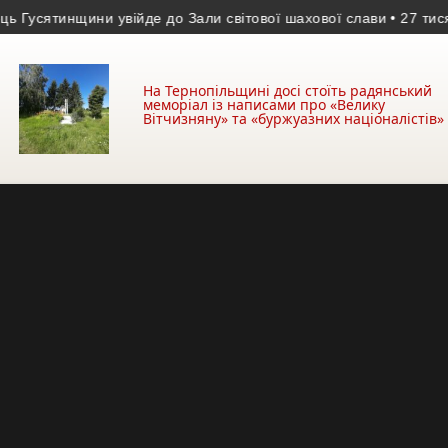
ни увійде до Зали світової шахової слави
• 27 тисяч за фальш
На Тернопільщині досі стоїть радянський
меморіал із написами про «Велику
Вітчизняну» та «буржуазних націоналістів»