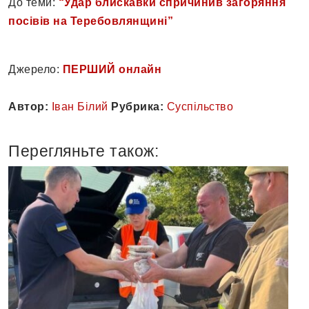
До теми:
“Удар блискавки спричинив загоряння
посівів на Теребовлянщині”
Джерело:
ПЕРШИЙ онлайн
Автор:
Іван Білий
Рубрика:
Суспільство
Перегляньте також: