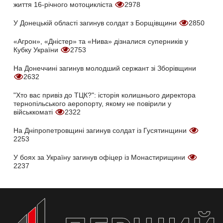
життя 16-річного мотоцикліста
2978
У Донецькій області загинув солдат з Борщівщини
2850
«Агрон», «Дністер» та «Нива» дізналися суперників у
Кубку України
2753
На Донеччині загинув молодший сержант зі Зборівщини
2632
"Хто вас привіз до ТЦК?": історія колишнього директора
тернопільського аеропорту, якому не повірили у
військкоматі
2322
На Дніпропетровщині загинув солдат із Гусятинщини
2253
У боях за Україну загинув офіцер із Монастирищини
2237