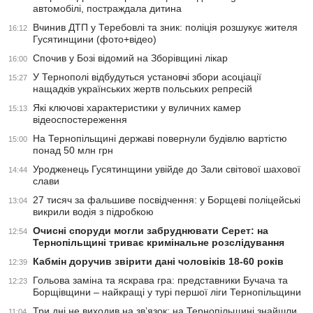
автомобілі, постраждала дитина
Вчинив ДТП у Теребовлі та зник: поліція розшукує жителя
16:12
Гусятинщини (фото+відео)
Спочив у Бозі відомий на Зборівщині лікар
16:00
У Тернополі відбудуться установчі збори асоціації
15:27
нащадків українських жертв польських репресій
Які ключові характеристики у вуличних камер
15:13
відеоспостереження
На Тернопільщині державі повернули будівлю вартістю
15:00
понад 50 млн грн
Уродженець Гусятинщини увійде до Зали світової шахової
14:44
слави
27 тисяч за фальшиве посвідчення: у Борщеві поліцейські
13:04
викрили водія з підробкою
Очисні споруди могли забруднювати Серет: на
12:54
Тернопільщині триває кримінальне розслідування
Кабмін доручив звірити дані чоловіків 18-60 років
12:39
Гольова заміна та яскрава гра: представники Бучача та
12:23
Борщівщини – найкращі у турі першої ліги Тернопільщини
Три дні не виходив на зв’язок: на Тернопільщині знайшли
11:04