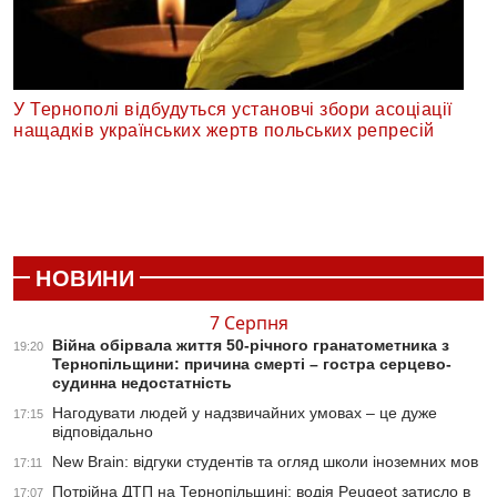
У Тернополі відбудуться установчі збори асоціації
нащадків українських жертв польських репресій
НОВИНИ
7 Серпня
Війна обірвала життя 50-річного гранатометника з
19:20
Тернопільщини: причина смерті – гостра серцево-
судинна недостатність
Нагодувати людей у надзвичайних умовах – це дуже
17:15
відповідально
New Brain: відгуки студентів та огляд школи іноземних мов
17:11
Потрійна ДТП на Тернопільщині: водія Peugeot затисло в
17:07