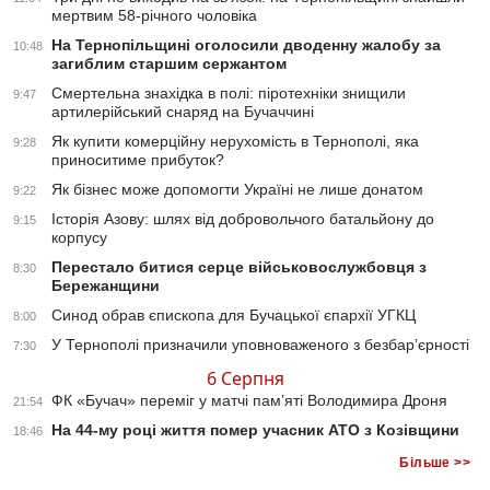
мертвим 58-річного чоловіка
На Тернопільщині оголосили дводенну жалобу за
10:48
загиблим старшим сержантом
Смертельна знахідка в полі: піротехніки знищили
9:47
артилерійський снаряд на Бучаччині
Як купити комерційну нерухомість в Тернополі, яка
9:28
приноситиме прибуток?
Як бізнес може допомогти Україні не лише донатом
9:22
Історія Азову: шлях від добровольчого батальйону до
9:15
корпусу
Перестало битися серце військовослужбовця з
8:30
Бережанщини
Синод обрав єпископа для Бучацької єпархії УГКЦ
8:00
У Тернополі призначили уповноваженого з безбар’єрності
7:30
6 Серпня
ФК «Бучач» переміг у матчі пам’яті Володимира Дроня
21:54
На 44-му році життя помер учасник АТО з Козівщини
18:46
Більше >>