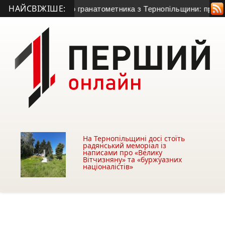
НАЙСВІЖІШЕ:
ття 50-річного гранатометника з Тернопільщини: причина сме
На Тернопільщині досі стоїть
радянський меморіал із
написами про «Велику
Вітчизняну» та «буржуазних
націоналістів»