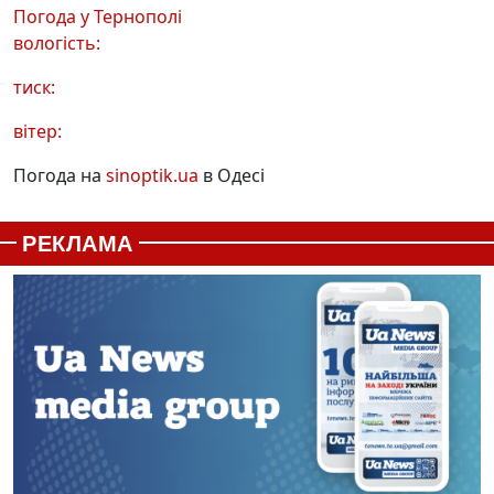
Погода у
Тернополі
вологість:
тиск:
вітер:
Погода на
sinoptik.ua
в Одесі
РЕКЛАМА