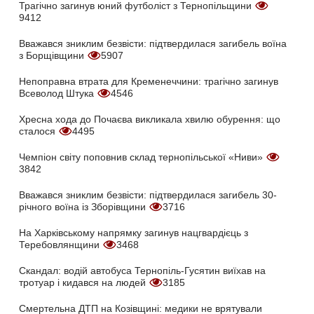
Трагічно загинув юний футболіст з Тернопільщини
9412
Вважався зниклим безвісти: підтвердилася загибель воїна
з Борщівщини
5907
Непоправна втрата для Кременеччини: трагічно загинув
Всеволод Штука
4546
Хресна хода до Почаєва викликала хвилю обурення: що
сталося
4495
Чемпіон світу поповнив склад тернопільської «Ниви»
3842
Вважався зниклим безвісти: підтвердилася загибель 30-
річного воїна із Зборівщини
3716
На Харківському напрямку загинув нацгвардієць з
Теребовлянщини
3468
Скандал: водій автобуса Тернопіль-Гусятин виїхав на
тротуар і кидався на людей
3185
Смертельна ДТП на Козівщині: медики не врятували