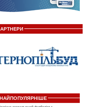
АРТНЕРИ
НАЙПОПУЛЯРНІШЕ
рагічно загинув юний футболіст з