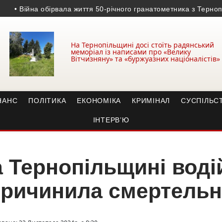
Війна обірвала життя 50-річного гранатометника з Тернопільщи
На Тернопільщині досі стоїть радянський
меморіал із написами про «Велику
Вітчизняну» та «буржуазних націоналістів»
НАНС
ПОЛІТИКА
ЕКОНОМІКА
КРИМІНАЛ
СУСПІЛЬС
ІНТЕРВ’Ю
 Тернопільщині воді
ричинила смертельн