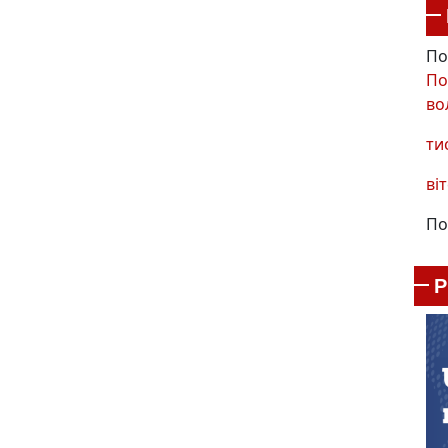
По
По
во
ти
віт
По