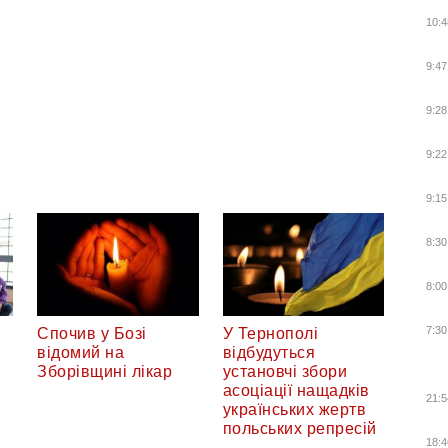
10:4
9:47
9:28
9:22
9:15
8:30
8:00
7:30
Спочив у Бозі
У Тернополі
відомий на
відбудуться
Зборівщині лікар
установчі збори
асоціації нащадків
21:5
українських жертв
польських репресій
18:4