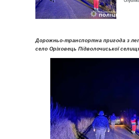
Опублік
Дорожньо-транспортна пригода з лета
село Оріховець Підволочиської селищн