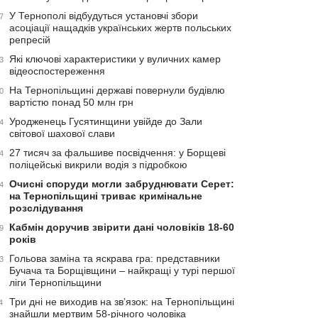
У Тернополі відбудуться установчі збори
7
асоціації нащадків українських жертв польських
репресій
Які ключові характеристики у вуличних камер
3
відеоспостереження
На Тернопільщині державі повернули будівлю
0
вартістю понад 50 млн грн
Уродженець Гусятинщини увійде до Зали
4
світової шахової слави
27 тисяч за фальшиве посвідчення: у Борщеві
4
поліцейські викрили водія з підробкою
Очисні споруди могли забруднювати Серет:
4
на Тернопільщині триває кримінальне
розслідування
Кабмін доручив звірити дані чоловіків 18-60
9
років
Гольова заміна та яскрава гра: представники
3
Бучача та Борщівщини – найкращі у турі першої
ліги Тернопільщини
Три дні не виходив на зв’язок: на Тернопільщині
4
знайшли мертвим 58-річного чоловіка