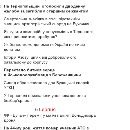
На Тернопільщині оголосили дводенну
8
жалобу за загиблим старшим сержантом
Смертельна знахідка в полі: піротехніки
знищили артилерійський снаряд на Бучаччині
Як купити комерційну нерухомість в Тернополі,
яка приноситиме прибуток?
Як бізнес може допомогти Україні не лише
донатом
Історія Азову: шлях від добровольчого
батальйону до корпусу
Перестало битися серце
військовослужбовця з Бережанщини
Синод обрав єпископа для Бучацької єпархії
УГКЦ
У Тернополі призначили уповноваженого з
безбар’єрності
6 Серпня
ФК «Бучач» переміг у матчі пам’яті Володимира
4
Дроня
На 44-му році життя помер учасник АТО з
6