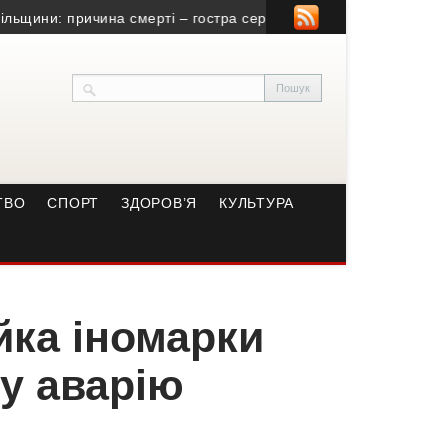
ни: причина смерті – гостра серцево-судинна недостатність
• Н
ТВО
СПОРТ
ЗДОРОВ’Я
КУЛЬТУРА
йка іномарки
у аварію