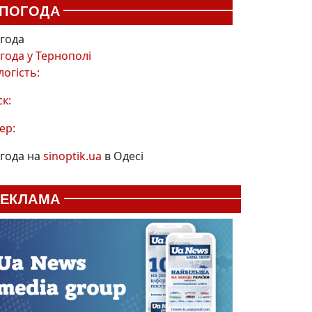
ПОГОДА
года
года у
Тернополі
логість:
ск:
ер:
года на
sinoptik.ua
в Одесі
РЕКЛАМА