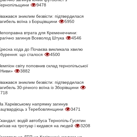
Тернопільщини
9478
Вважався зниклим безвісти: підтвердилася
загибель воїна з Борщівщини
5950
Непоправна втрата для Кременеччини:
трагічно загинув Всеволод Штука
4546
Хресна хода до Почаєва викликала хвилю
обурення: що сталося
4500
емпіон світу поповнив склад тернопільської
«Ниви»
3882
Вважався зниклим безвісти: підтвердилася
агибель 30-річного воїна із Зборівщини
3718
На Харківському напрямку загинув
нацгвардієць з Теребовлянщини
3471
кандал: водій автобуса Тернопіль-Гусятин
иїхав на тротуар і кидався на людей
3208