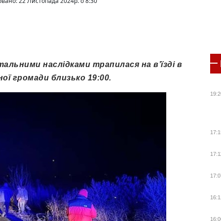
овано: 22 Листопада 2024р. о 8:30
льними наслідками трапилася на в’їзді в
ої громади близько 19:00.
19:2
17:1
17:1
17:0
16:1
16:0