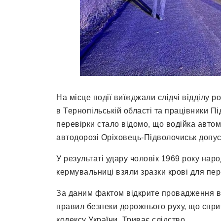
На місце події виїжджали слідчі відділу 
в Тернопільській області та працівники Пі
перевірки стало відомо, що водійка ав
автодорозі Оріховець-Підволочиськ допус
У результаті удару чоловік 1969 року наро
кермувальниці взяли зразки крові для пер
За даним фактом відкрите провадження ві
правил безпеки дорожнього руху, що спри
кодексу України. Триває слідство.