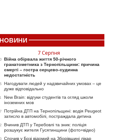
НОВИНИ
7 Серпня
Війна обірвала життя 50-річного
0
гранатометника з Тернопільщини: причина
смерті – гостра серцево-судинна
недостатність
Нагодувати людей у надзвичайних умовах – це
5
дуже відповідально
New Brain: відгуки студентів та огляд школи
1
іноземних мов
Потрійна ДТП на Тернопільщині: водія Peugeot
7
затисло в автомобілі, постраждала дитина
Вчинив ДТП у Теребовлі та зник: поліція
2
розшукує жителя Гусятинщини (фото+відео)
Спочив у Бозі відомий на Зборівщині лікар
0