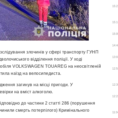
15:2
15:1
15:0
14:4
розслідування злочинів у сфері транспорту ГУНП
13:0
дволочиського відділення поліції. У ході
томобіля VOLKSWAGEN TOUAREG на неосвітленій
12:5
тила наїзд на велосипедиста.
дження загинув на місці пригоди. У
12:3
евірки на вміст алкоголю.
12:2
дповідно до частини 2 статті 286 (порушення
чинили смерть потерпілого) Кримінального
11:0