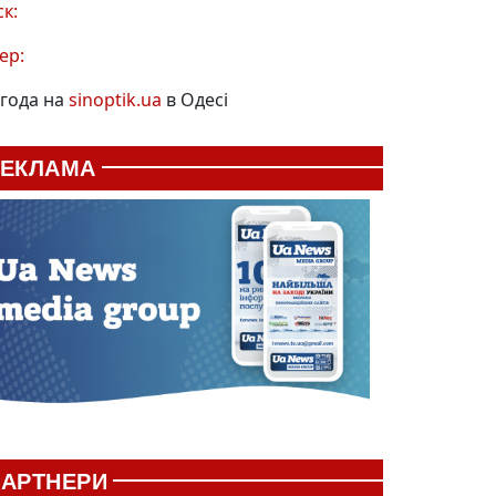
ск:
ер:
года на
sinoptik.ua
в Одесі
РЕКЛАМА
АРТНЕРИ