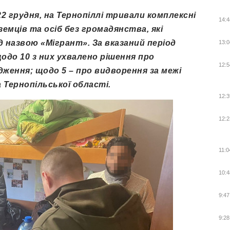
22 грудня, на Тернопіллі тривали комплексні
14:4
земців та осіб без громадянства, які
 назвою «Мігрант». За вказаний період
13:0
одо 10 з них ухвалено рішення про
12:5
дження; щодо 5 – про видворення за межі
 Тернопільської області.
12:3
12:2
11:0
10:4
9:47
9:28