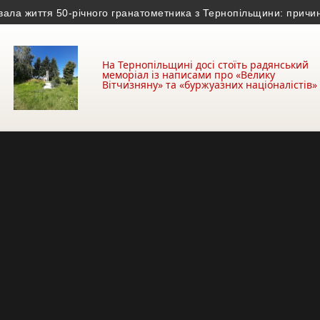
ття 50-річного гранатометника з Тернопільщини: причина смерті
На Тернопільщині досі стоїть радянський
меморіал із написами про «Велику
Вітчизняну» та «буржуазних націоналістів»