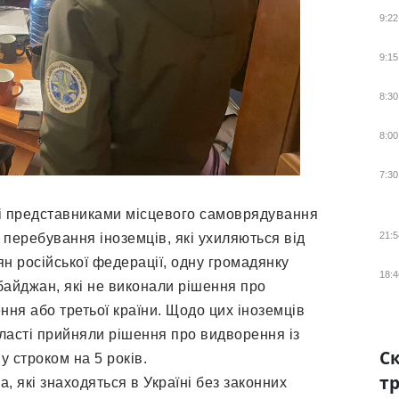
9:22
9:15
8:30
8:00
7:30
 і представниками місцевого самоврядування
21:5
 перебування іноземців, які ухиляються від
ян російської федерації, одну громадянку
18:4
байджан, які не виконали рішення про
ня або третьої країни. Щодо цих іноземців
ласті прийняли рішення про видворення із
Ск
 строком на 5 років.
тр
, які знаходяться в Україні без законних