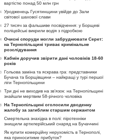
вартістю понад 50 млн грн
Уродженець Гусятинщини увійде до Зали
4
світової шахової слави
27 тисяч за фальшиве посвідчення: у Борщеві
4
поліцейські викрили водія з підробкою
Очисні споруди могли забруднювати Серет:
4
на Тернопільщині триває кримінальне
розслідування
Кабмін доручив звірити дані чоловіків 18-60
9
років
Гольова заміна та яскрава гра: представники
3
Бучача та Борщівщини – найкращі у турі першої
ліги Тернопільщини
Три дні не виходив на зв’язок: на Тернопільщині
4
знайшли мертвим 58-річного чоловіка
На Тернопільщині оголосили дводенну
8
жалобу за загиблим старшим сержантом
Смертельна знахідка в полі: піротехніки
знищили артилерійський снаряд на Бучаччині
Як купити комерційну нерухомість в Тернополі,
яка приноситиме прибуток?