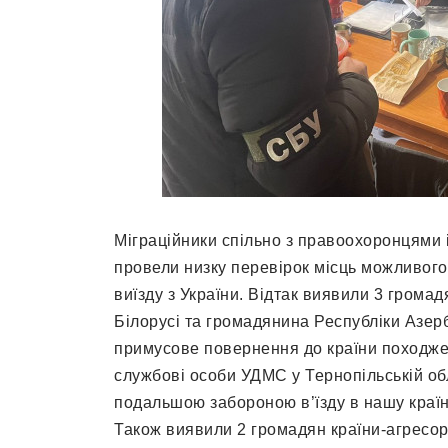
Міграційники спільно з правоохоронцями
провели низку перевірок місць можливого
виїзду з України. Відтак виявили 3 громад
Білорусі та громадянина Республіки Азер
примусове повернення до країни походжен
службові особи УДМС у Тернопільській об
подальшою забороною в’їзду в нашу країну
Також виявили 2 громадян країни-агресора