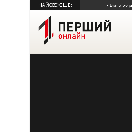
НАЙСВІЖІШЕ:
• Війна обірвала жи