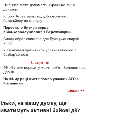
Як бізнес може допомогти Україні не лише
донатом
Історія Азову: шлях від добровольчого
батальйону до корпусу
Перестало битися серце
військовослужбовця з Бережанщини
Синод обрав єпископа для Бучацької єпархії
УГКЦ
У Тернополі призначили уповноваженого з
безбар’єрності
6 Серпня
ФК «Бучач» переміг у матчі пам’яті Володимира
4
Дроня
На 44-му році життя помер учасник АТО з
6
Козівщини
Більше >>
ільки, на вашу думку, ще
иватимуть активні бойові дії?