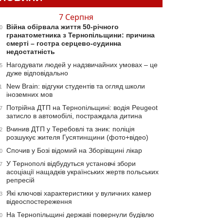
7 Серпня
Війна обірвала життя 50-річного
0
гранатометника з Тернопільщини: причина
смерті – гостра серцево-судинна
недостатність
Нагодувати людей у надзвичайних умовах – це
5
дуже відповідально
New Brain: відгуки студентів та огляд школи
1
іноземних мов
Потрійна ДТП на Тернопільщині: водія Peugeot
7
затисло в автомобілі, постраждала дитина
Вчинив ДТП у Теребовлі та зник: поліція
2
розшукує жителя Гусятинщини (фото+відео)
Спочив у Бозі відомий на Зборівщині лікар
0
У Тернополі відбудуться установчі збори
7
асоціації нащадків українських жертв польських
репресій
Які ключові характеристики у вуличних камер
3
відеоспостереження
На Тернопільщині державі повернули будівлю
0