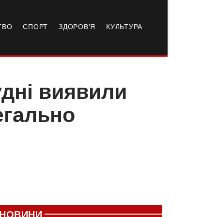
ТВО
СПОРТ
ЗДОРОВ’Я
КУЛЬТУРА
удні виявили
легально
НОВИНИ