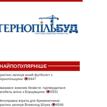
НАЙПОПУЛЯРНІШЕ
рагічно загинув юний футболіст з
Тернопільщини
9447
Вважався зниклим безвісти: підтвердилася
загибель воїна з Борщівщини
5931
Непоправна втрата для Кременеччини:
трагічно загинув Всеволод Штука
4546