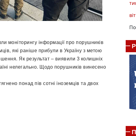
ти
віт
По
лили моніторингу інформації про порушників
мців, які раніше прибули в Україну з метою
ршення. Як результат – виявили 3 колишніх
раїні нелегально. Щодо порушників винесено
ягнено понад пів сотні іноземців та двох
П