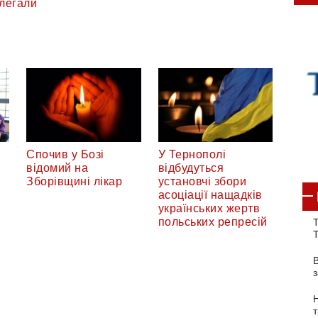
легали
Спочив у Бозі
У Тернополі
відомий на
відбудуться
Зборівщині лікар
установчі збори
асоціації нащадків
українських жертв
польських репресій
Т