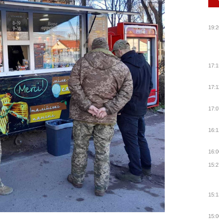
19:2
17:1
17:1
17:0
16:1
16:0
15:2
15:1
15:0