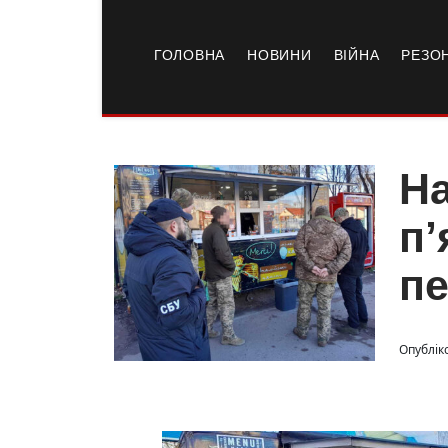
ГОЛОВНА
НОВИНИ
ВІЙНА
РЕЗО
На
п’
пе
Опубліко