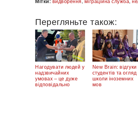
Мітки:
видворення
,
міграційна служба
,
не
Перегляньте також:
Нагодувати людей у
New Brain: відгуки
надзвичайних
студентів та огляд
умовах – це дуже
школи іноземних
відповідально
мов