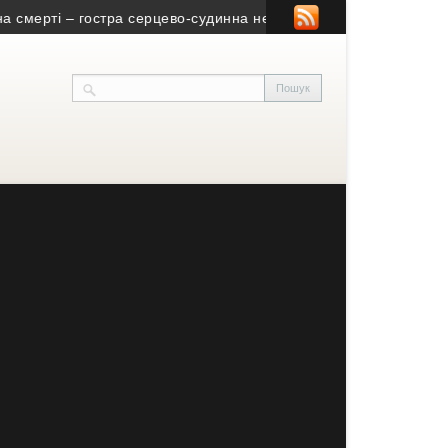
 – гостра серцево-судинна недостатність
• Нагодувати людей у