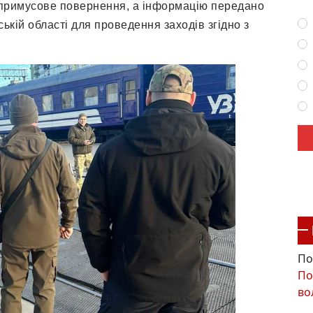
 примусове повернення, а інформацію передано
кій області для проведення заходів згідно з
По
По
во