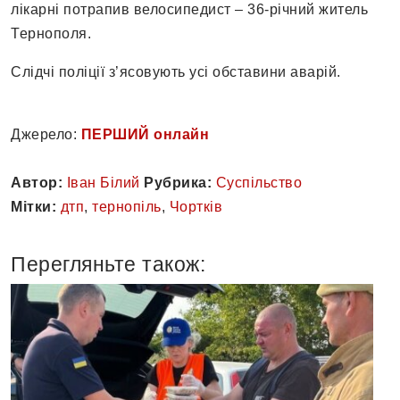
лікарні потрапив велосипедист – 36-річний житель
Тернополя.
Слідчі поліції з’ясовують усі обставини аварій.
Джерело:
ПЕРШИЙ онлайн
Автор:
Іван Білий
Рубрика:
Суспільство
Мітки:
дтп
,
тернопіль
,
Чортків
Перегляньте також: