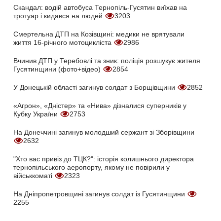
Скандал: водій автобуса Тернопіль-Гусятин виїхав на
тротуар і кидався на людей
3203
Смертельна ДТП на Козівщині: медики не врятували
життя 16-річного мотоцикліста
2986
Вчинив ДТП у Теребовлі та зник: поліція розшукує жителя
Гусятинщини (фото+відео)
2854
У Донецькій області загинув солдат з Борщівщини
2852
«Агрон», «Дністер» та «Нива» дізналися суперників у
Кубку України
2753
На Донеччині загинув молодший сержант зі Зборівщини
2632
"Хто вас привіз до ТЦК?": історія колишнього директора
тернопільського аеропорту, якому не повірили у
військкоматі
2323
На Дніпропетровщині загинув солдат із Гусятинщини
2255