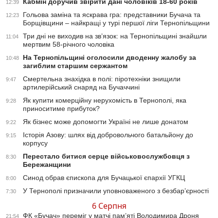
Кабмін доручив звірити дані чоловіків 18-60 років
12:39
Гольова заміна та яскрава гра: представники Бучача та
12:23
Борщівщини – найкращі у турі першої ліги Тернопільщини
Три дні не виходив на зв’язок: на Тернопільщині знайшли
11:04
мертвим 58-річного чоловіка
На Тернопільщині оголосили дводенну жалобу за
10:48
загиблим старшим сержантом
Смертельна знахідка в полі: піротехніки знищили
9:47
артилерійський снаряд на Бучаччині
Як купити комерційну нерухомість в Тернополі, яка
9:28
приноситиме прибуток?
Як бізнес може допомогти Україні не лише донатом
9:22
Історія Азову: шлях від добровольчого батальйону до
9:15
корпусу
Перестало битися серце військовослужбовця з
8:30
Бережанщини
Синод обрав єпископа для Бучацької єпархії УГКЦ
8:00
У Тернополі призначили уповноваженого з безбар’єрності
7:30
6 Серпня
ФК «Бучач» переміг у матчі пам’яті Володимира Дроня
21:54