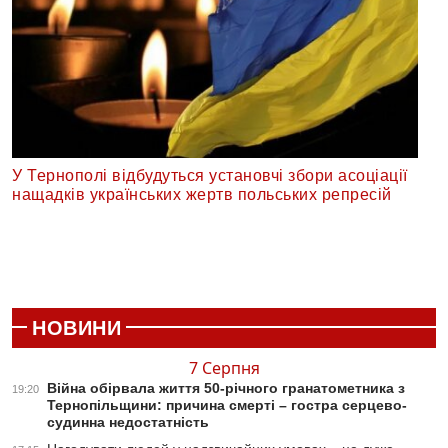
У Тернополі відбудуться установчі збори асоціації
нащадків українських жертв польських репресій
НОВИНИ
7 Серпня
Війна обірвала життя 50-річного гранатометника з
19:20
Тернопільщини: причина смерті – гостра серцево-
судинна недостатність