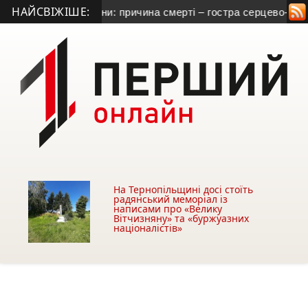
НАЙСВІЖІШЕ:
ка з Тернопільщини: причина смерті – гостра серцево-судинн
На Тернопільщині досі стоїть
радянський меморіал із
написами про «Велику
Вітчизняну» та «буржуазних
націоналістів»