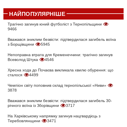
НАЙПОПУЛЯРНІШЕ
Трагічно загинув юний футболіст з Тернопільщини
9466
Вважався зниклим безвісти: підтвердилася загибель воїна
з Борщівщини
5945
Непоправна втрата для Кременеччини: трагічно загинув
Всеволод Штука
4546
Хресна хода до Почаєва викликала хвилю обурення: що
сталося
4499
Чемпіон світу поповнив склад тернопільської «Ниви»
3878
Вважався зниклим безвісти: підтвердилася загибель 30-
річного воїна із Зборівщини
3717
На Харківському напрямку загинув нацгвардієць з
Теребовлянщини
3471