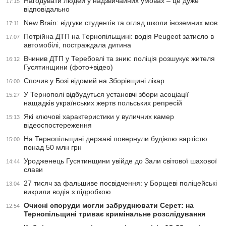
Нагодувати людей у надзвичайних умовах – це дуже
17:15
відповідально
New Brain: відгуки студентів та огляд школи іноземних мов
17:11
Потрійна ДТП на Тернопільщині: водія Peugeot затисло в
17:07
автомобілі, постраждала дитина
Вчинив ДТП у Теребовлі та зник: поліція розшукує жителя
16:12
Гусятинщини (фото+відео)
Спочив у Бозі відомий на Зборівщині лікар
16:00
У Тернополі відбудуться установчі збори асоціації
15:27
нащадків українських жертв польських репресій
Які ключові характеристики у вуличних камер
15:13
відеоспостереження
На Тернопільщині державі повернули будівлю вартістю
15:00
понад 50 млн грн
Уродженець Гусятинщини увійде до Зали світової шахової
14:44
слави
27 тисяч за фальшиве посвідчення: у Борщеві поліцейські
13:04
викрили водія з підробкою
Очисні споруди могли забруднювати Серет: на
12:54
Тернопільщині триває кримінальне розслідування