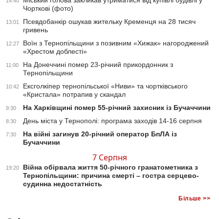
Міський голова закликав утриматися від купівлі будівлі у
14:40
Чорткові (фото)
Псевдобанкір ошукав жительку Кременця на 28 тисяч
13:01
гривень
Воїн з Тернопільщини з позивним «Хижак» нагороджений
12:27
«Хрестом доблесті»
На Донеччині помер 23-річний прикордонник з
11:00
Тернопільщини
Ексголкіпер тернопільської «Ниви» та чортківського
10:42
«Кристала» потрапив у скандал
На Харківщині помер 55-річний захисник із Бучаччини
9:30
День міста у Тернополі: програма заходів 14-16 серпня
8:30
На війні загинув 20-річний оператор БпЛА із
7:30
Бучаччини
7 Серпня
Війна обірвала життя 50-річного гранатометника з
19:20
Тернопільщини: причина смерті – гостра серцево-
судинна недостатність
Більше >>