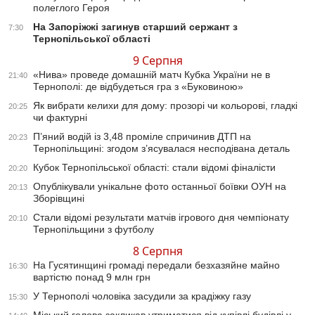
полеглого Героя
На Запоріжжі загинув старший сержант з
7:30
Тернопільської області
9 Серпня
«Нива» проведе домашній матч Кубка України не в
21:40
Тернополі: де відбудеться гра з «Буковиною»
Як вибрати келихи для дому: прозорі чи кольорові, гладкі
20:25
чи фактурні
П’яний водій із 3,48 проміле спричинив ДТП на
20:23
Тернопільщині: згодом з’ясувалася несподівана деталь
Кубок Тернопільської області: стали відомі фіналісти
20:20
Опублікували унікальне фото останньої боївки ОУН на
20:13
Зборівщині
Стали відомі результати матчів ігрового дня чемпіонату
20:10
Тернопільщини з футболу
8 Серпня
На Гусятинщині громаді передали безхазяйне майно
16:30
вартістю понад 9 млн грн
У Тернополі чоловіка засудили за крадіжку газу
15:30