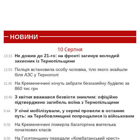
НОВИНИ
10 Серпня
Не дожив до 21-го: на фронті загинув молодий
13:15
захисник із Тернопільщини
Поліція встановила особу чоловіка, тіло якого знайшли
12:59
біля АЗС у Тернополі
На Кременеччині хочуть забрати безхазяйну будівлю за
11:36
860 тис грн
З квітня вважався безвісти зниклим: офіційно
10:46
підтверджено загибель воїна з Тернопільщини
У січні мобілізували, у серпні провели в останню
9:44
путь: на Теребовлянщині попрощалися із військовим
На Кременеччині померла багаторічна вчителька
9:30
початкових класів
На Гусятинщину передали «Комбатанський хрест»
8:30