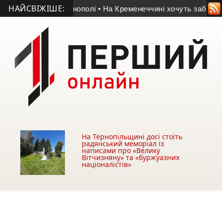
НАЙСВІЖІШЕ:
біля АЗС у Тернополі
• На Кременеччині хочуть забрати безх
На Тернопільщині досі стоїть
радянський меморіал із
написами про «Велику
Вітчизняну» та «буржуазних
націоналістів»