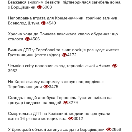
Вважався зниклим безвісти: підтвердилася загибель воїна
з Борщівщини
6003
Непоправна втрата для Кременеччини: трагічно загинув
Всеволод Штука
4549
Хресна хода до Почаєва викликала хвилю обурення: що
сталося
4506
Вчинив ДТП у Теребовлі та зник: поліція розшукує жителя
Гусятинщини (фото+відео)
4172
Чемпіон світу поповнив склад тернопільської «Ниви»
3952
На Харківському напрямку загинув нацгвардієць з
Теребовлянщини
3475
Скандал: водій автобуса Тернопіль-Гусятин виїхав на
тротуар і кидався на людей
3279
Смертельна ДТП на Козівщині: медики не врятували
життя 16-річного мотоцикліста
3012
У Донецькій області загинув солдат з Борщівщини
2858