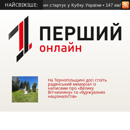
НАЙСВІЖІШЕ:
гаївський «Агрон» стартує у Кубку України
• 147 км/год у се
На Тернопільщині досі стоїть
радянський меморіал із
написами про «Велику
Вітчизняну» та «буржуазних
націоналістів»