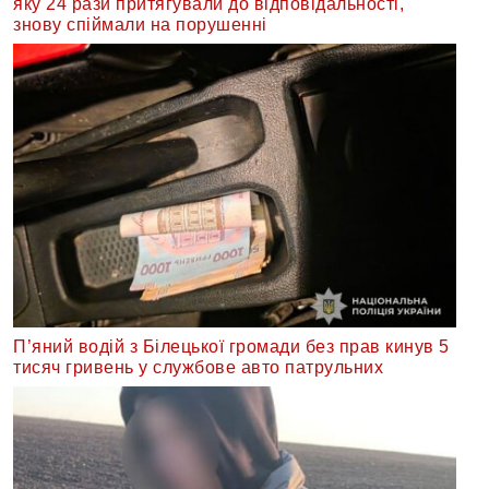
яку 24 рази притягували до відповідальності,
знову спіймали на порушенні
П’яний водій з Білецької громади без прав кинув 5
тисяч гривень у службове авто патрульних