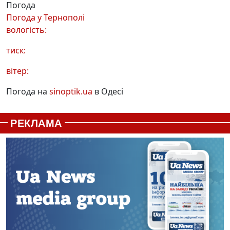
Погода
Погода у
Тернополі
вологість:
тиск:
вітер:
Погода на
sinoptik.ua
в Одесі
РЕКЛАМА