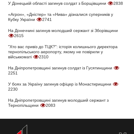
У Донецькій області загинув солдат з Борщівщини
2838
«Агрон», «Дністер» та «Нива» дізналися суперників у
Кубку України
2741
На Донеччині загинув молодший сержант зі Зборівщини
2615
"Хто вас привіз до ТЦК?": історія колишнього директора
тернопільського аеропорту, якому не повірили у
військкоматі
2310
На Дніпропетровщині загинув солдат із Гусятинщини
2251
У боях за Україну загинув офіцер із Монастирищини
2230
На Дніпропетровщині загинув молодший сержант з
Тернопільщини
2083