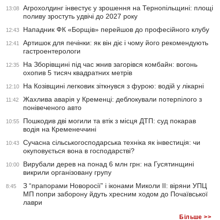
Агрохолдинг інвестує у зрошення на Тернопільщині: площі
13:08
поливу зростуть удвічі до 2027 року
Нападник ФК «Борщів» перейшов до професійного клубу
12:43
Артишок для печінки: як він діє і чому його рекомендують
12:41
гастроентерологи
На Зборівщині під час жнив загорівся комбайн: вогонь
12:35
охопив 5 тисяч квадратних метрів
На Козівщині легковик зіткнувся з фурою: водій у лікарні
12:10
Жахлива аварія у Кременці: деблокували потерпілого з
11:42
понівеченого авто
Пошкодив дві могили та втік з місця ДТП: суд покарав
10:55
водія на Кременеччині
Сучасна сільськогосподарська техніка як інвестиція: чи
10:43
окуповується вона в господарстві?
Вирубали дерев на понад 6 млн грн: на Гусятинщині
10:00
викрили організовану групу
З “прапорами Новоросії” і іконами Миколи ІІ: віряни УПЦ
8:45
МП попри заборону йдуть хресним ходом до Почаївської
лаври
Більше >>