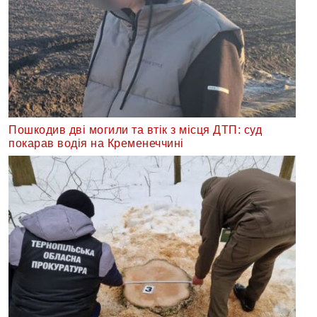
Пошкодив дві могили та втік з місця ДТП: суд
покарав водія на Кременеччині