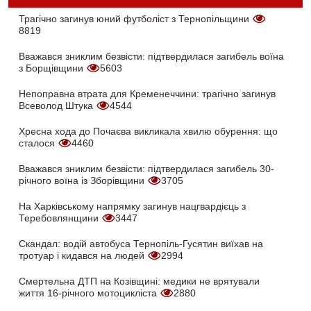
Трагічно загинув юний футболіст з Тернопільщини
8819
Вважався зниклим безвісти: підтвердилася загибель воїна
з Борщівщини
5603
Непоправна втрата для Кременеччини: трагічно загинув
Всеволод Штука
4544
Хресна хода до Почаєва викликала хвилю обурення: що
сталося
4460
Вважався зниклим безвісти: підтвердилася загибель 30-
річного воїна із Зборівщини
3705
На Харківському напрямку загинув нацгвардієць з
Теребовлянщини
3447
Скандал: водій автобуса Тернопіль-Гусятин виїхав на
тротуар і кидався на людей
2994
Смертельна ДТП на Козівщині: медики не врятували
життя 16-річного мотоцикліста
2880