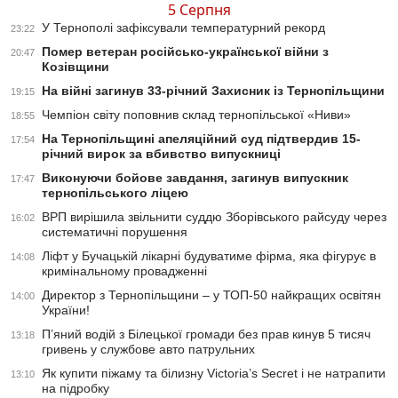
5 Серпня
У Тернополі зафіксували температурний рекорд
23:22
Помер ветеран російсько-української війни з
20:47
Козівщини
На війні загинув 33-річний Захисник із Тернопільщини
19:15
Чемпіон світу поповнив склад тернопільської «Ниви»
18:55
На Тернопільщині апеляційний суд підтвердив 15-
17:54
річний вирок за вбивство випускниці
Виконуючи бойове завдання, загинув випускник
17:47
тернопільського ліцею
ВРП вирішила звільнити суддю Зборівського райсуду через
16:02
систематичні порушення
Ліфт у Бучацькій лікарні будуватиме фірма, яка фігурує в
14:08
кримінальному провадженні
Директор з Тернопільщини – у ТОП-50 найкращих освітян
14:00
України!
П’яний водій з Білецької громади без прав кинув 5 тисяч
13:18
гривень у службове авто патрульних
Як купити піжаму та білизну Victoria’s Secret і не натрапити
13:10
на підробку