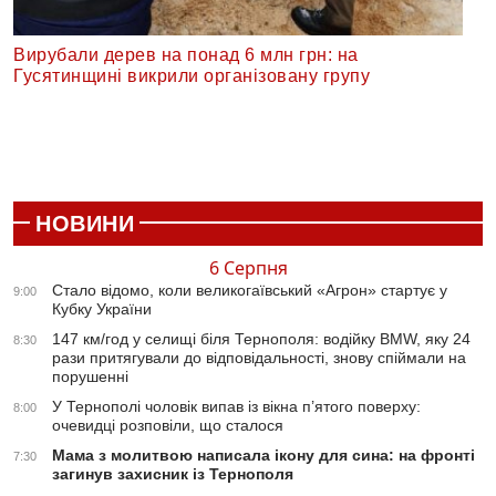
Вирубали дерев на понад 6 млн грн: на
Гусятинщині викрили організовану групу
НОВИНИ
6 Серпня
Стало відомо, коли великогаївський «Агрон» стартує у
9:00
Кубку України
147 км/год у селищі біля Тернополя: водійку BMW, яку 24
8:30
рази притягували до відповідальності, знову спіймали на
порушенні
У Тернополі чоловік випав із вікна п’ятого поверху:
8:00
очевидці розповіли, що сталося
Мама з молитвою написала ікону для сина: на фронті
7:30
загинув захисник із Тернополя