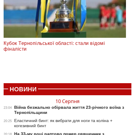
Кубок Тернопільської області: стали відомі
фіналісти
НОВИНИ
10 Серпня
Війна безжально обірвала життя 23-річного воїна з
23:04
Тернопільщини
Еластичний бинт: як вибрати для ноги та коліна +
20:25
когезивний бинт
На 33-му році раптово помер священник з
20:18