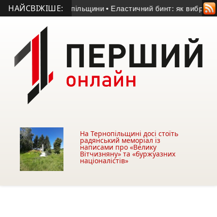
НАЙСВІЖІШЕ:
оїна з Тернопільщини
• Еластичний бинт: як вибрати для ноги 
На Тернопільщині досі стоїть
радянський меморіал із
написами про «Велику
Вітчизняну» та «буржуазних
націоналістів»