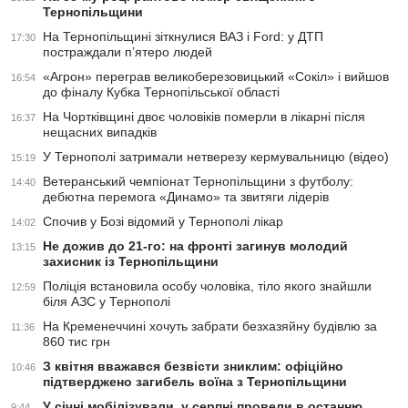
Тернопільщини
На Тернопільщині зіткнулися ВАЗ і Ford: у ДТП
17:30
постраждали п’ятеро людей
«Агрон» переграв великоберезовицький «Сокіл» і вийшов
16:54
до фіналу Кубка Тернопільської області
На Чортківщині двоє чоловіків померли в лікарні після
16:37
нещасних випадків
У Тернополі затримали нетверезу кермувальницю (відео)
15:19
Ветеранський чемпіонат Тернопільщини з футболу:
14:40
дебютна перемога «Динамо» та звитяги лідерів
Спочив у Бозі відомий у Тернополі лікар
14:02
Не дожив до 21-го: на фронті загинув молодий
13:15
захисник із Тернопільщини
Поліція встановила особу чоловіка, тіло якого знайшли
12:59
біля АЗС у Тернополі
На Кременеччині хочуть забрати безхазяйну будівлю за
11:36
860 тис грн
З квітня вважався безвісти зниклим: офіційно
10:46
підтверджено загибель воїна з Тернопільщини
У січні мобілізували, у серпні провели в останню
9:44