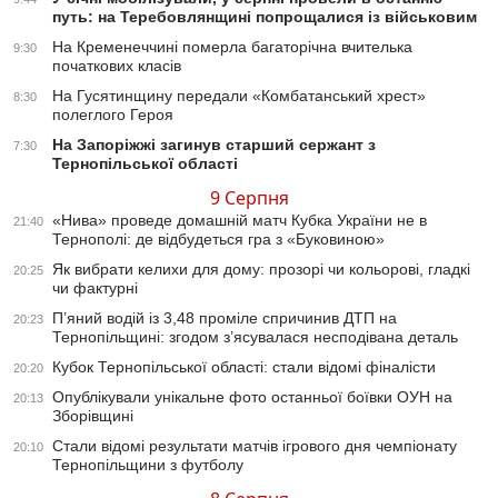
путь: на Теребовлянщині попрощалися із військовим
На Кременеччині померла багаторічна вчителька
9:30
початкових класів
На Гусятинщину передали «Комбатанський хрест»
8:30
полеглого Героя
На Запоріжжі загинув старший сержант з
7:30
Тернопільської області
9 Серпня
«Нива» проведе домашній матч Кубка України не в
21:40
Тернополі: де відбудеться гра з «Буковиною»
Як вибрати келихи для дому: прозорі чи кольорові, гладкі
20:25
чи фактурні
П’яний водій із 3,48 проміле спричинив ДТП на
20:23
Тернопільщині: згодом з’ясувалася несподівана деталь
Кубок Тернопільської області: стали відомі фіналісти
20:20
Опублікували унікальне фото останньої боївки ОУН на
20:13
Зборівщині
Стали відомі результати матчів ігрового дня чемпіонату
20:10
Тернопільщини з футболу