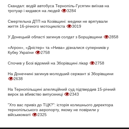
Скандал: водій автобуса Тернопіль-Гусятин виїхав на
тротуар і кидався на людей
3284
Смертельна ДТП на Козівщині: медики не врятували
життя 16-річного мотоцикліста
3019
У Донецькій області загинув солдат з Борщівщини
2858
«Агрон», «Дністер» та «Нива» дізналися суперників у
Кубку України
2758
Спочив у Бозі відомий на Зборівщині лікар
2758
На Донеччині загинув молодший сержант зі Зборівщини
2638
На Тернопільщині апеляційний суд підтвердив 15-річний
вирок за вбивство випускниці
2343
"Хто вас привіз до ТЦК?": історія колишнього директора
тернопільського аеропорту, якому не повірили у
військкоматі
2325