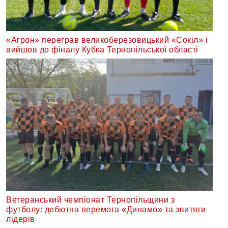
«Агрон» переграв великоберезовицький «Сокіл» і
вийшов до фіналу Кубка Тернопільської області
Ветеранський чемпіонат Тернопільщини з
футболу: дебютна перемога «Динамо» та звитяги
лідерів