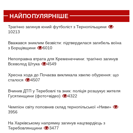
НАЙПОПУЛЯРНІШЕ
Трагічно загинув юний футболіст з Тернопільщини
10213
Вважався зниклим безвісти: підтвердилася загибель воїна
з Борщівщини
6010
Непоправна втрата для Кременеччини: трагічно загинув
Всеволод Штука
4549
Хресна хода до Почаєва викликала хвилю обурення: що
сталося
4507
Вчинив ДТП у Теребовлі та зник: поліція розшукує жителя
Гусятинщини (фото+відео)
4322
Чемпіон світу поповнив склад тернопільської «Ниви»
3956
На Харківському напрямку загинув нацгвардієць з
Теребовлянщини
3477