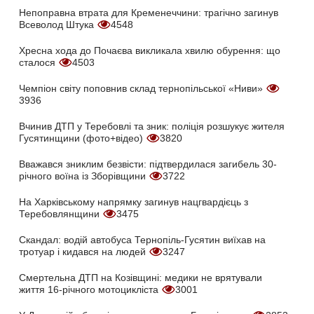
Непоправна втрата для Кременеччини: трагічно загинув
Всеволод Штука
4548
Хресна хода до Почаєва викликала хвилю обурення: що
сталося
4503
Чемпіон світу поповнив склад тернопільської «Ниви»
3936
Вчинив ДТП у Теребовлі та зник: поліція розшукує жителя
Гусятинщини (фото+відео)
3820
Вважався зниклим безвісти: підтвердилася загибель 30-
річного воїна із Зборівщини
3722
На Харківському напрямку загинув нацгвардієць з
Теребовлянщини
3475
Скандал: водій автобуса Тернопіль-Гусятин виїхав на
тротуар і кидався на людей
3247
Смертельна ДТП на Козівщині: медики не врятували
життя 16-річного мотоцикліста
3001