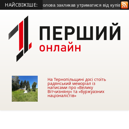
НАЙСВІЖІШЕ:
у
• Міський голова закликав утриматися від купівлі будівлі у
На Тернопільщині досі стоїть
радянський меморіал із
написами про «Велику
Вітчизняну» та «буржуазних
націоналістів»