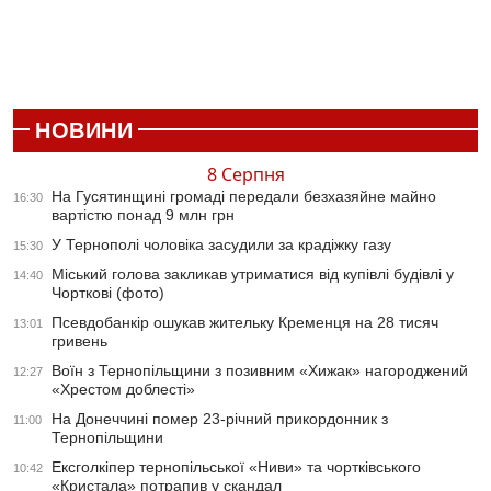
НОВИНИ
8 Серпня
На Гусятинщині громаді передали безхазяйне майно
16:30
вартістю понад 9 млн грн
У Тернополі чоловіка засудили за крадіжку газу
15:30
Міський голова закликав утриматися від купівлі будівлі у
14:40
Чорткові (фото)
Псевдобанкір ошукав жительку Кременця на 28 тисяч
13:01
гривень
Воїн з Тернопільщини з позивним «Хижак» нагороджений
12:27
«Хрестом доблесті»
На Донеччині помер 23-річний прикордонник з
11:00
Тернопільщини
Ексголкіпер тернопільської «Ниви» та чортківського
10:42
«Кристала» потрапив у скандал