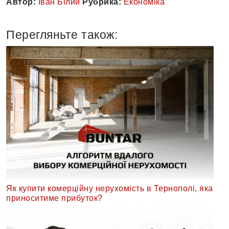
Автор:
Іван Білий
Рубрика:
Економіка
Перегляньте також:
Як купити комерційну нерухомість в Тернополі, яка
приноситиме прибуток?