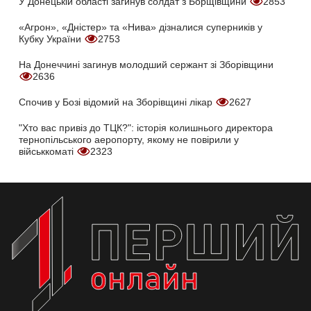
У Донецькій області загинув солдат з Борщівщини
2853
«Агрон», «Дністер» та «Нива» дізналися суперників у
Кубку України
2753
На Донеччині загинув молодший сержант зі Зборівщини
2636
Спочив у Бозі відомий на Зборівщині лікар
2627
"Хто вас привіз до ТЦК?": історія колишнього директора
тернопільського аеропорту, якому не повірили у
військкоматі
2323