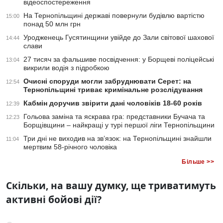
відеоспостереження
На Тернопільщині державі повернули будівлю вартістю
15:00
понад 50 млн грн
Уродженець Гусятинщини увійде до Зали світової шахової
14:44
слави
27 тисяч за фальшиве посвідчення: у Борщеві поліцейські
13:04
викрили водія з підробкою
Очисні споруди могли забруднювати Серет: на
12:54
Тернопільщині триває кримінальне розслідування
Кабмін доручив звірити дані чоловіків 18-60 років
12:39
Гольова заміна та яскрава гра: представники Бучача та
12:23
Борщівщини – найкращі у турі першої ліги Тернопільщини
Три дні не виходив на зв’язок: на Тернопільщині знайшли
11:04
мертвим 58-річного чоловіка
Більше >>
Скільки, на вашу думку, ще триватимуть
активні бойові дії?