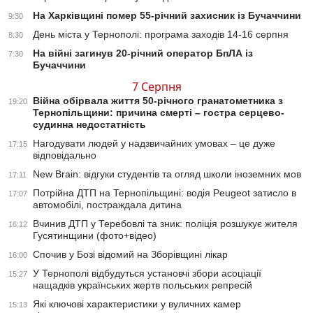
На Харківщині помер 55-річний захисник із Бучаччини
9:30
День міста у Тернополі: програма заходів 14-16 серпня
8:30
На війні загинув 20-річний оператор БпЛА із
7:30
Бучаччини
7 Серпня
Війна обірвала життя 50-річного гранатометника з
19:20
Тернопільщини: причина смерті – гостра серцево-
судинна недостатність
Нагодувати людей у надзвичайних умовах – це дуже
17:15
відповідально
New Brain: відгуки студентів та огляд школи іноземних мов
17:11
Потрійна ДТП на Тернопільщині: водія Peugeot затисло в
17:07
автомобілі, постраждала дитина
Вчинив ДТП у Теребовлі та зник: поліція розшукує жителя
16:12
Гусятинщини (фото+відео)
Спочив у Бозі відомий на Зборівщині лікар
16:00
У Тернополі відбудуться установчі збори асоціації
15:27
нащадків українських жертв польських репресій
Які ключові характеристики у вуличних камер
15:13