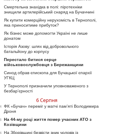
Смертельна знахідка в полі: піротехніки
знищили артилерійський снаряд на Бучаччині
Як купити комерційну нерухомість в Тернополі,
яка приноситиме прибуток?
Як бізнес може допомогти Україні не лише
донатом
Історія Азову: шлях від добровольчого
батальйону до корпусу
Перестало битися серце
військовослужбовця з Бережанщини
Синод обрав єпископа для Бучацької єпархії
УГКЦ
У Тернополі призначили уповноваженого з
безбар’єрності
6 Серпня
ФК «Бучач» переміг у матчі пам’яті Володимира
4
Дроня
На 44-му році життя помер учасник АТО з
6
Козівщини
На Зборівщині безвісти зник чоловік із
4