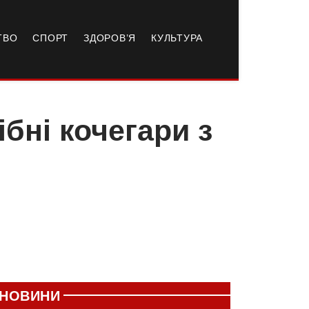
ТВО
СПОРТ
ЗДОРОВ’Я
КУЛЬТУРА
бні кочегари з
НОВИНИ