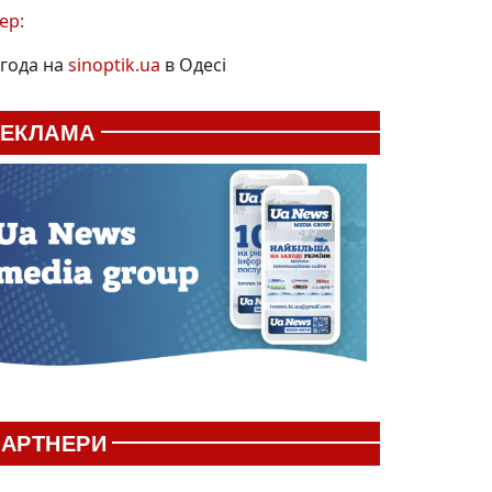
ер:
года на
sinoptik.ua
в Одесі
РЕКЛАМА
АРТНЕРИ