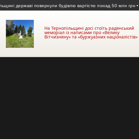
і державі повернули будівлю вартістю понад 50 млн грн
• Урод
На Тернопільщині досі стоїть радянський
меморіал із написами про «Велику
Вітчизняну» та «буржуазних націоналістів»