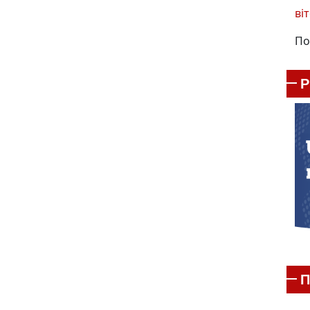
віт
По
П