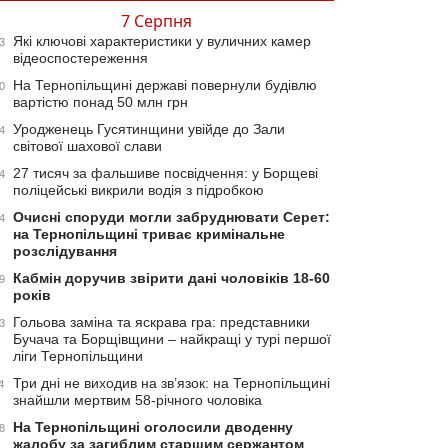
7 Серпня
Які ключові характеристики у вуличних камер
3
відеоспостереження
На Тернопільщині державі повернули будівлю
0
вартістю понад 50 млн грн
Уродженець Гусятинщини увійде до Зали
4
світової шахової слави
27 тисяч за фальшиве посвідчення: у Борщеві
4
поліцейські викрили водія з підробкою
Очисні споруди могли забруднювати Серет:
4
на Тернопільщині триває кримінальне
розслідування
Кабмін доручив звірити дані чоловіків 18-60
9
років
Гольова заміна та яскрава гра: представники
3
Бучача та Борщівщини – найкращі у турі першої
ліги Тернопільщини
Три дні не виходив на зв’язок: на Тернопільщині
4
знайшли мертвим 58-річного чоловіка
На Тернопільщині оголосили дводенну
8
жалобу за загиблим старшим сержантом