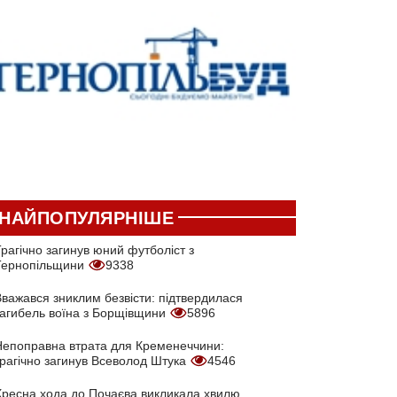
НАЙПОПУЛЯРНІШЕ
рагічно загинув юний футболіст з
Тернопільщини
9338
Вважався зниклим безвісти: підтвердилася
загибель воїна з Борщівщини
5896
Непоправна втрата для Кременеччини:
трагічно загинув Всеволод Штука
4546
Хресна хода до Почаєва викликала хвилю