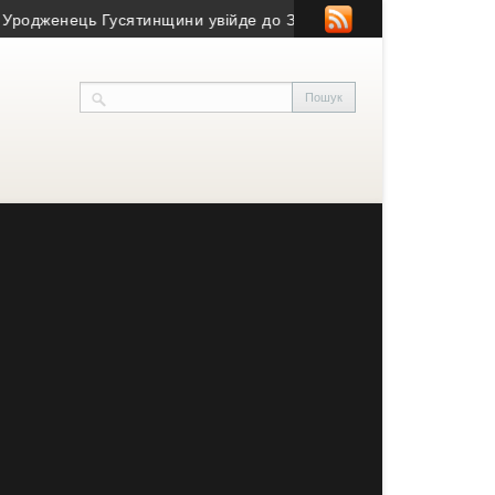
женець Гусятинщини увійде до Зали світової шахової слави
• 27