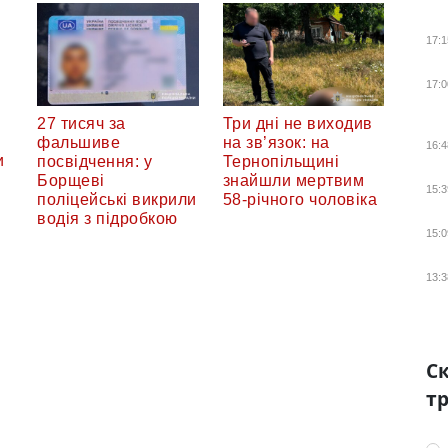
17:1
17:0
27 тисяч за
Три дні не виходив
фальшиве
на зв’язок: на
16:4
и
посвідчення: у
Тернопільщині
Борщеві
знайшли мертвим
15:3
поліцейські викрили
58-річного чоловіка
водія з підробкою
15:0
13:3
Ск
тр