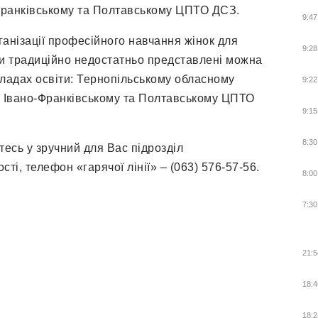
-Франківському та Полтавському ЦПТО ДСЗ.
9:47
анізації професійного навчання жінок для
9:28
и традиційно недостатньо представлені можна
кладах освіти: Тернопільському обласному
9:22
, Івано-Франківському та Полтавському ЦПТО
9:15
8:30
есь у зручний для Вас підрозділ
ті, телефон «гарячої лінії» – (063) 576-57-56.
8:00
7:30
21:5
18:4
18:2