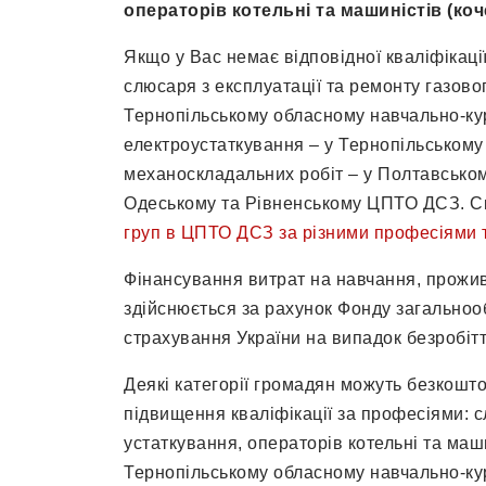
операторів котельні та машиністів (коче
Якщо у Вас немає відповідної кваліфікац
слюсаря з експлуатації та ремонту газово
Тернопільському обласному навчально-ку
електроустаткування – у Тернопільському
механоскладальних робіт – у Полтавськ
Одеському та Рівненському ЦПТО ДСЗ. С
груп в ЦПТО ДСЗ за різними професіями т
Фінансування витрат на навчання, прожив
здійснюється за рахунок Фонду загальноо
страхування України на випадок безробітт
Деякі категорії громадян можуть безкошт
підвищення кваліфікації за професіями: с
устаткування, операторів котельні та машин
Тернопільському обласному навчально-ку