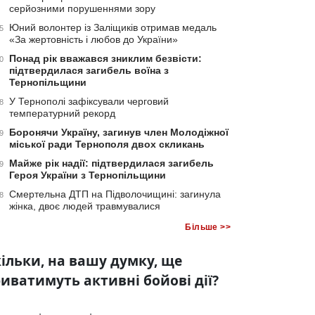
серйозними порушеннями зору
Юний волонтер із Заліщиків отримав медаль
5
«За жертовність і любов до України»
Понад рік вважався зниклим безвісти:
0
підтвердилася загибель воїна з
Тернопільщини
У Тернополі зафіксували черговий
8
температурний рекорд
Боронячи Україну, загинув член Молодіжної
9
міської ради Тернополя двох скликань
Майже рік надії: підтвердилася загибель
9
Героя України з Тернопільщини
Смертельна ДТП на Підволочищині: загинула
8
жінка, двоє людей травмувалися
Більше >>
ільки, на вашу думку, ще
иватимуть активні бойові дії?