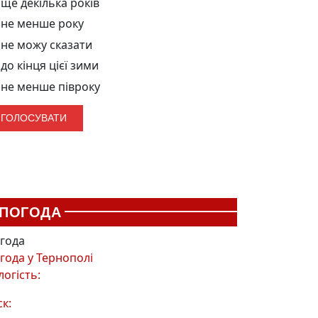
ще декілька років
не менше року
не можу сказати
до кінця цієї зими
не менше півроку
ПОГОДА
года
года у
Тернополі
логість:
ск: