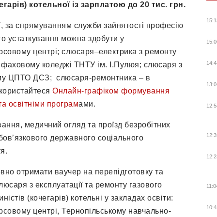
гарів) котельної із зарплатою до 20 тис. грн.
15:1
ії, за спрямуванням служби зайнятості професію
го устаткування можна здобути у
15:0
рсовому центрі; слюсаря–електрика з ремонту
14:4
 фаховому коледжі ТНТУ ім. І.Пулюя; слюсаря з
ому ЦПТО ДСЗ; слюсаря-ремонтника – в
13:0
користайтеся
Онлайн-графіком формування
а освітніми програм
ами.
12:5
ання, медичний огляд та проїзд безробітних
12:3
бов’язкового державного соціального
я.
12:2
овно отримати ваучер на перепідготовку та
люсаря з експлуатації та ремонту газового
11:0
істів (кочегарів) котельні у закладах освіти:
10:4
рсовому центрі, Тернопільському навчально-