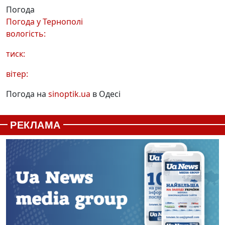
Погода
Погода у
Тернополі
вологість:
тиск:
вітер:
Погода на
sinoptik.ua
в Одесі
РЕКЛАМА