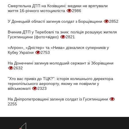
Смертельна ДТП на Козівщині: медики не врятували
життя 16-річного мотоцикліста
2986
У Донецькій області загинув солдат з Борщівщини
2852
Вчинив ДТП у Теребовлі та зник: поліція розшукує жителя
Гусятинщини (фото+відео)
2821
«Агрон», «Дністер» та «Нива» дізналися суперників у
Кубку України
2753
На Донеччині загинув молодший сержант зі Зборівщини
2632
"Хто вас привіз до ТЦК?": історія колишнього директора
тернопільського аеропорту, якому не повірили у
військкоматі
2323
На Дніпропетровщині загинув солдат із Гусятинщини
2255