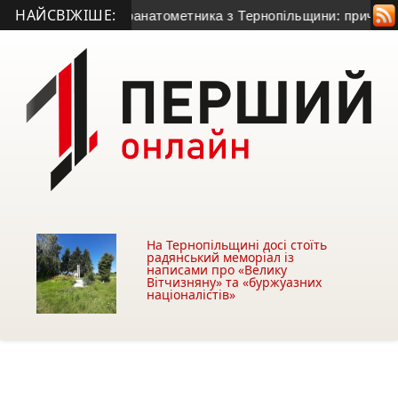
НАЙСВІЖІШЕ:
тя 50-річного гранатометника з Тернопільщини: причина смер
На Тернопільщині досі стоїть
радянський меморіал із
написами про «Велику
Вітчизняну» та «буржуазних
націоналістів»