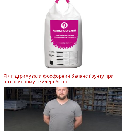
Як підтримувати фосфорний баланс ґрунту при
інтенсивному землеробстві