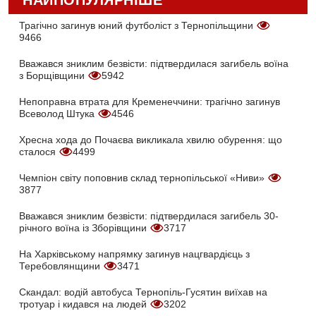
НАЙПОПУЛЯРНІШЕ
Трагічно загинув юний футболіст з Тернопільщини
9466
Вважався зниклим безвісти: підтвердилася загибель воїна
з Борщівщини
5942
Непоправна втрата для Кременеччини: трагічно загинув
Всеволод Штука
4546
Хресна хода до Почаєва викликала хвилю обурення: що
сталося
4499
Чемпіон світу поповнив склад тернопільської «Ниви»
3877
Вважався зниклим безвісти: підтвердилася загибель 30-
річного воїна із Зборівщини
3717
На Харківському напрямку загинув нацгвардієць з
Теребовлянщини
3471
Скандал: водій автобуса Тернопіль-Гусятин виїхав на
тротуар і кидався на людей
3202