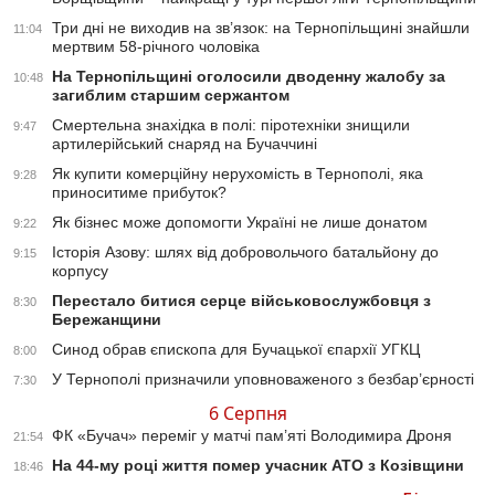
Три дні не виходив на зв’язок: на Тернопільщині знайшли
11:04
мертвим 58-річного чоловіка
На Тернопільщині оголосили дводенну жалобу за
10:48
загиблим старшим сержантом
Смертельна знахідка в полі: піротехніки знищили
9:47
артилерійський снаряд на Бучаччині
Як купити комерційну нерухомість в Тернополі, яка
9:28
приноситиме прибуток?
Як бізнес може допомогти Україні не лише донатом
9:22
Історія Азову: шлях від добровольчого батальйону до
9:15
корпусу
Перестало битися серце військовослужбовця з
8:30
Бережанщини
Синод обрав єпископа для Бучацької єпархії УГКЦ
8:00
У Тернополі призначили уповноваженого з безбар’єрності
7:30
6 Серпня
ФК «Бучач» переміг у матчі пам’яті Володимира Дроня
21:54
На 44-му році життя помер учасник АТО з Козівщини
18:46