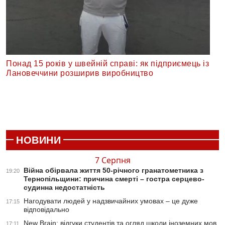
Понад 15 років у швейній справі: як підприємець із
Лановеччини розширив виробництво
НОВИНИ
7 Серпня
Війна обірвала життя 50-річного гранатометника з
19:20
Тернопільщини: причина смерті – гостра серцево-
судинна недостатність
Нагодувати людей у надзвичайних умовах – це дуже
17:15
відповідально
New Brain: відгуки студентів та огляд школи іноземних мов
17:11