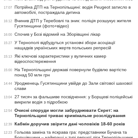
Потрійна ДТП на Тернопільщині: водія Peugeot затисло в
17:07
автомобілі, постраждала дитина
Вчинив ДТП у Теребовлі та зник: поліція розшукує жителя
16:12
Гусятинщини (фото+відео)
Спочив у Бозі відомий на Зборівщині лікар
16:00
У Тернополі відбудуться установчі збори асоціації
15:27
нащадків українських жертв польських репресій
Які ключові характеристики у вуличних камер
15:13
відеоспостереження
На Тернопільщині державі повернули будівлю вартістю
15:00
понад 50 млн грн
Уродженець Гусятинщини увійде до Зали світової шахової
14:44
слави
27 тисяч за фальшиве посвідчення: у Борщеві поліцейські
13:04
викрили водія з підробкою
Очисні споруди могли забруднювати Серет: на
12:54
Тернопільщині триває кримінальне розслідування
Кабмін доручив звірити дані чоловіків 18-60 років
12:39
Гольова заміна та яскрава гра: представники Бучача та
12:23
Борщівщини – найкращі у турі першої ліги Тернопільщини