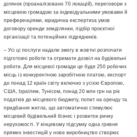
ділянок (проаналізовано 70 локацій), переговори з
місцевою громадою за індивідуальними умовами й
преференціями, юридична експертиза умов
договору оренди земділянки, підбір проєктної
організації та потенційних підрядників.
– Усі ці послуги надали змогу в жовтні розпочати
підготовчі роботи та отримати дозвіл на будівельні
роботи. Для місцевої громади це буде 250 робочих
місць із конкурентною заробітною платою, експорт
до понад 12 країн світу включно з усією Європою,
США, Ізраїлем, Тунісом, понад 20 млн грн на рік
податків до місцевого бюджету, попит на оренду та
придбання житла, що автоматично стимулює
місцевий будівельний бізнес і розвиток ринку
нерухомості. У кінцевому підсумку одна гривня
прямих інвестицій у нове виробництво створює