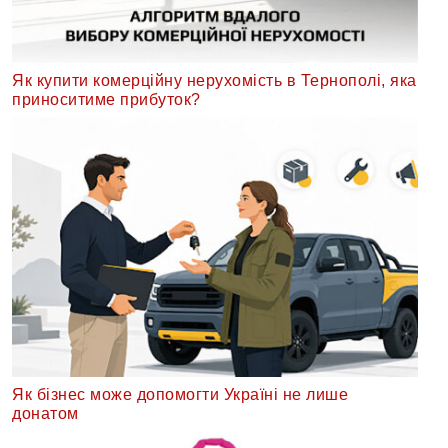
Як купити комерційну нерухомість в Тернополі, яка
приноситиме прибуток?
Як бізнес може допомогти Україні не лише
донатом