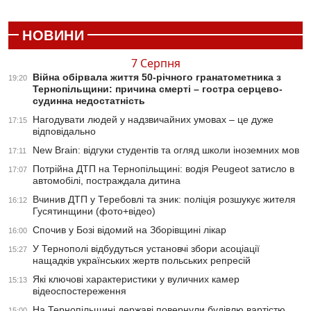
НОВИНИ
7 Серпня
Війна обірвала життя 50-річного гранатометника з
19:20
Тернопільщини: причина смерті – гостра серцево-
судинна недостатність
Нагодувати людей у надзвичайних умовах – це дуже
17:15
відповідально
New Brain: відгуки студентів та огляд школи іноземних мов
17:11
Потрійна ДТП на Тернопільщині: водія Peugeot затисло в
17:07
автомобілі, постраждала дитина
Вчинив ДТП у Теребовлі та зник: поліція розшукує жителя
16:12
Гусятинщини (фото+відео)
Спочив у Бозі відомий на Зборівщині лікар
16:00
У Тернополі відбудуться установчі збори асоціації
15:27
нащадків українських жертв польських репресій
Які ключові характеристики у вуличних камер
15:13
відеоспостереження
На Тернопільщині державі повернули будівлю вартістю
15:00