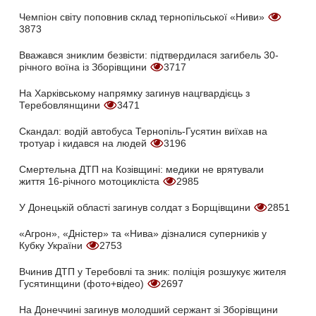
Чемпіон світу поповнив склад тернопільської «Ниви»
3873
Вважався зниклим безвісти: підтвердилася загибель 30-
річного воїна із Зборівщини
3717
На Харківському напрямку загинув нацгвардієць з
Теребовлянщини
3471
Скандал: водій автобуса Тернопіль-Гусятин виїхав на
тротуар і кидався на людей
3196
Смертельна ДТП на Козівщині: медики не врятували
життя 16-річного мотоцикліста
2985
У Донецькій області загинув солдат з Борщівщини
2851
«Агрон», «Дністер» та «Нива» дізналися суперників у
Кубку України
2753
Вчинив ДТП у Теребовлі та зник: поліція розшукує жителя
Гусятинщини (фото+відео)
2697
На Донеччині загинув молодший сержант зі Зборівщини