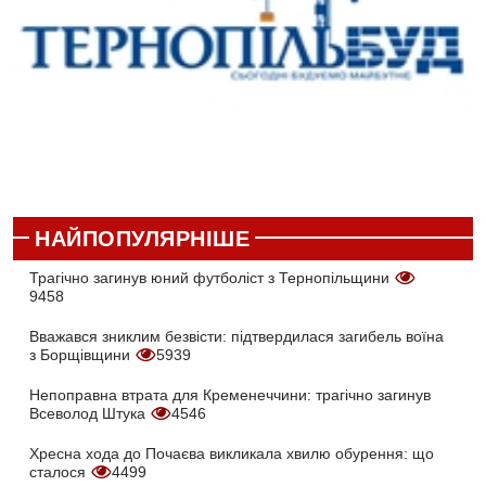
НАЙПОПУЛЯРНІШЕ
Трагічно загинув юний футболіст з Тернопільщини
9458
Вважався зниклим безвісти: підтвердилася загибель воїна
з Борщівщини
5939
Непоправна втрата для Кременеччини: трагічно загинув
Всеволод Штука
4546
Хресна хода до Почаєва викликала хвилю обурення: що
сталося
4499