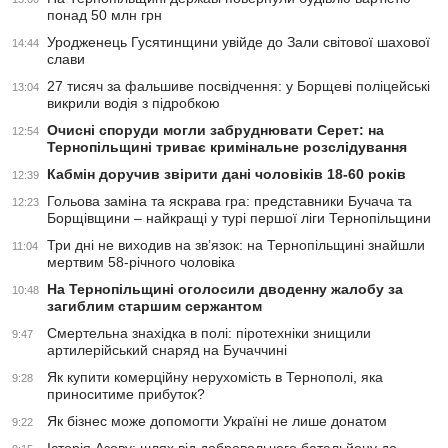
понад 50 млн грн
Уродженець Гусятинщини увійде до Зали світової шахової
14:44
слави
27 тисяч за фальшиве посвідчення: у Борщеві поліцейські
13:04
викрили водія з підробкою
Очисні споруди могли забруднювати Серет: на
12:54
Тернопільщині триває кримінальне розслідування
Кабмін доручив звірити дані чоловіків 18-60 років
12:39
Гольова заміна та яскрава гра: представники Бучача та
12:23
Борщівщини – найкращі у турі першої ліги Тернопільщини
Три дні не виходив на зв’язок: на Тернопільщині знайшли
11:04
мертвим 58-річного чоловіка
На Тернопільщині оголосили дводенну жалобу за
10:48
загиблим старшим сержантом
Смертельна знахідка в полі: піротехніки знищили
9:47
артилерійський снаряд на Бучаччині
Як купити комерційну нерухомість в Тернополі, яка
9:28
приноситиме прибуток?
Як бізнес може допомогти Україні не лише донатом
9:22