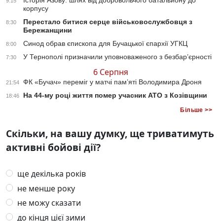
Історія Азову: шлях від добровольчого батальйону до
9:15
корпусу
Перестало битися серце військовослужбовця з
8:30
Бережанщини
Синод обрав єпископа для Бучацької єпархії УГКЦ
8:00
У Тернополі призначили уповноваженого з безбар’єрності
7:30
6 Серпня
ФК «Бучач» переміг у матчі пам’яті Володимира Дроня
21:54
На 44-му році життя помер учасник АТО з Козівщини
18:46
Більше >>
Скільки, на вашу думку, ще триватимуть
активні бойові дії?
ще декілька років
не менше року
не можу сказати
до кінця цієї зими