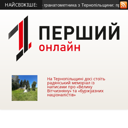
НАЙСВІЖІШЕ:
иття 50-річного гранатометника з Тернопільщини: причина сме
На Тернопільщині досі стоїть
радянський меморіал із
написами про «Велику
Вітчизняну» та «буржуазних
націоналістів»