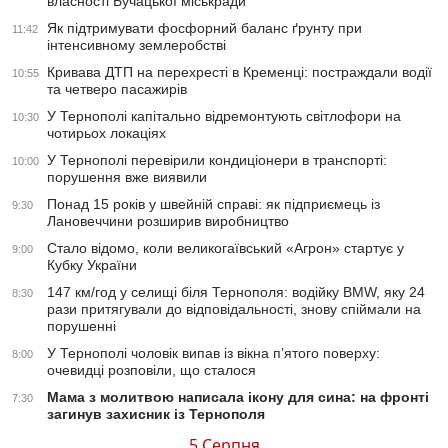
власності Бучацької міськради
Як підтримувати фосфорний баланс ґрунту при
11:42
інтенсивному землеробстві
Кривава ДТП на перехресті в Кременці: постраждали водії
10:55
та четверо пасажирів
У Тернополі капітально відремонтують світлофори на
10:30
чотирьох локаціях
У Тернополі перевірили кондиціонери в транспорті:
10:00
порушення вже виявили
Понад 15 років у швейній справі: як підприємець із
9:30
Лановеччини розширив виробництво
Стало відомо, коли великогаївський «Агрон» стартує у
9:00
Кубку України
147 км/год у селищі біля Тернополя: водійку BMW, яку 24
8:30
рази притягували до відповідальності, знову спіймали на
порушенні
У Тернополі чоловік випав із вікна п’ятого поверху:
8:00
очевидці розповіли, що сталося
Мама з молитвою написала ікону для сина: на фронті
7:30
загинув захисник із Тернополя
5 Серпня