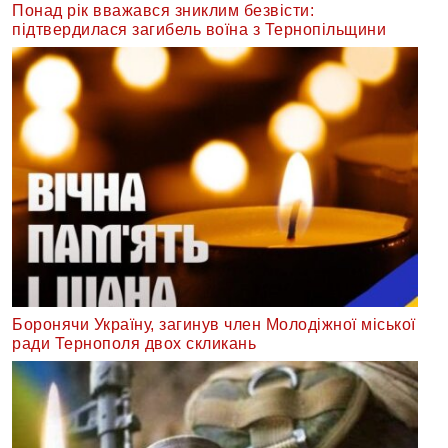
Понад рік вважався зниклим безвісти:
підтвердилася загибель воїна з Тернопільщини
Боронячи Україну, загинув член Молодіжної міської
ради Тернополя двох скликань