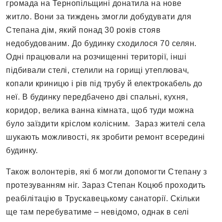
громада на Тернопільщині донатила на нове
житло. Вони за тиждень змогли добудувати для
Степана дім, який понад 30 років стояв
недобудованим. До будинку сходилося 70 селян.
Одні працювали на розчищенні території, інші
підбивали стелі, стелили на горищі утеплювач,
копали криницю і рів під трубу й електрокабель до
неї. В будинку передбачено дві спальні, кухня,
коридор, велика ванна кімната, щоб туди можна
було заїздити кріслом колісним. Зараз жителі села
шукають можливості, як зробити ремонт всередині
будинку.
Також волонтерів, які б могли допомогти Степану з
протезуванням ніг. Зараз Степан Коцюб проходить
реабілітацію в Трускавецькому санаторії. Скільки
ще там перебуватиме – невідомо, однак в селі