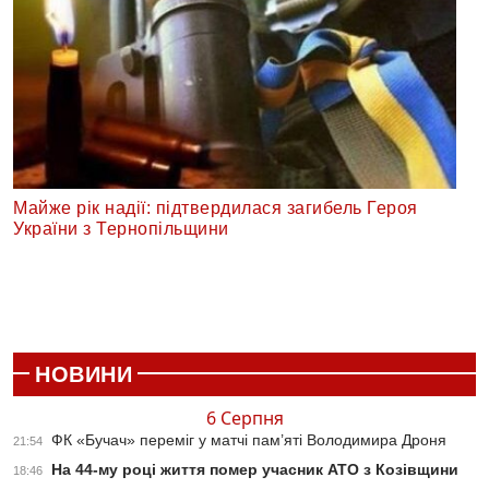
Майже рік надії: підтвердилася загибель Героя
України з Тернопільщини
НОВИНИ
6 Серпня
ФК «Бучач» переміг у матчі пам’яті Володимира Дроня
21:54
На 44-му році життя помер учасник АТО з Козівщини
18:46