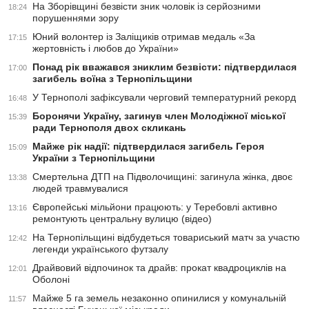
На Зборівщині безвісти зник чоловік із серйозними
18:24
порушеннями зору
Юний волонтер із Заліщиків отримав медаль «За
17:15
жертовність і любов до України»
Понад рік вважався зниклим безвісти: підтвердилася
17:00
загибель воїна з Тернопільщини
У Тернополі зафіксували черговий температурний рекорд
16:48
Боронячи Україну, загинув член Молодіжної міської
15:39
ради Тернополя двох скликань
Майже рік надії: підтвердилася загибель Героя
15:09
України з Тернопільщини
Смертельна ДТП на Підволочищині: загинула жінка, двоє
13:38
людей травмувалися
Європейські мільйони працюють: у Теребовлі активно
13:16
ремонтують центральну вулицю (відео)
На Тернопільщині відбудеться товариський матч за участю
12:42
легенди українського футзалу
Драйвовий відпочинок та драйв: прокат квадроциклів на
12:01
Оболоні
Майже 5 га земель незаконно опинилися у комунальній
11:57