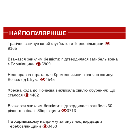
НАЙПОПУЛЯРНІШЕ
Трагічно загинув юний футболіст з Тернопільщини
9165
Вважався зниклим безвісти: підтвердилася загибель воїна
з Борщівщини
5809
Непоправна втрата для Кременеччини: трагічно загинув
Всеволод Штука
4545
Хресна хода до Почаєва викликала хвилю обурення: що
сталося
4482
Вважався зниклим безвісти: підтвердилася загибель 30-
річного воїна із Зборівщини
3713
На Харківському напрямку загинув нацгвардієць з
Теребовлянщини
3458