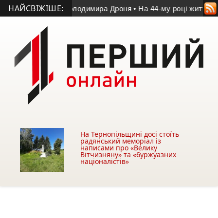
НАЙСВІЖІШЕ:
тчі пам’яті Володимира Дроня
• На 44-му році життя помер у
На Тернопільщині досі стоїть
радянський меморіал із
написами про «Велику
Вітчизняну» та «буржуазних
націоналістів»