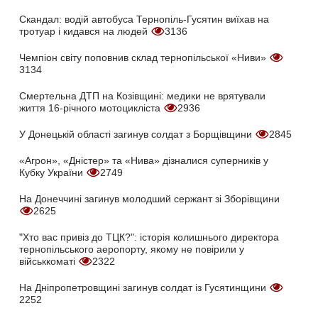
Скандал: водій автобуса Тернопіль-Гусятин виїхав на
тротуар і кидався на людей
3136
Чемпіон світу поповнив склад тернопільської «Ниви»
3134
Смертельна ДТП на Козівщині: медики не врятували
життя 16-річного мотоцикліста
2936
У Донецькій області загинув солдат з Борщівщини
2845
«Агрон», «Дністер» та «Нива» дізналися суперників у
Кубку України
2749
На Донеччині загинув молодший сержант зі Зборівщини
2625
"Хто вас привіз до ТЦК?": історія колишнього директора
тернопільського аеропорту, якому не повірили у
військкоматі
2322
На Дніпропетровщині загинув солдат із Гусятинщини
2252