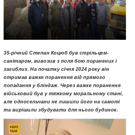
35-річний Степан Коцюб був стрільцем-
санітаром, вивозив з поля бою поранених і
загиблих. На початку січня 2024 року він
отримав важке поранення від прямого
попадання у бліндаж. Через важке поранення
військовий був у тяжкому моральному стані,
але односельчани не лишили його на самоті
та вирішили збудувати для нього будинок.
Відеопрогравач