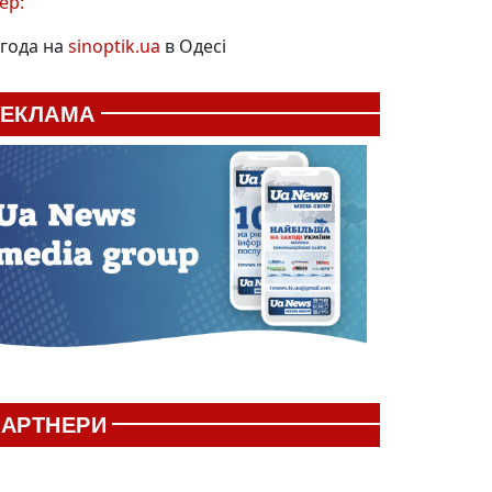
ер:
года на
sinoptik.ua
в Одесі
РЕКЛАМА
АРТНЕРИ