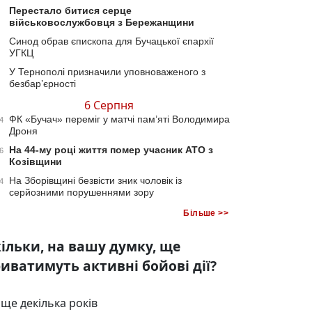
Перестало битися серце
військовослужбовця з Бережанщини
Синод обрав єпископа для Бучацької єпархії
УГКЦ
У Тернополі призначили уповноваженого з
безбар’єрності
6 Серпня
ФК «Бучач» переміг у матчі пам’яті Володимира
4
Дроня
На 44-му році життя помер учасник АТО з
6
Козівщини
На Зборівщині безвісти зник чоловік із
4
серйозними порушеннями зору
Більше >>
ільки, на вашу думку, ще
иватимуть активні бойові дії?
ще декілька років