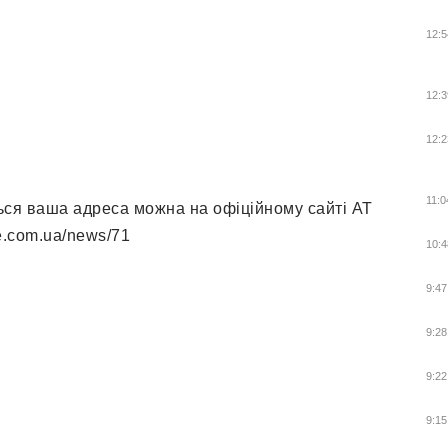
12:5
12:3
12:2
11:0
ться ваша адреса можна на офіційному сайті АТ
.com.ua/news/71
10:4
9:47
9:28
9:22
9:15