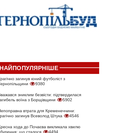
НАЙПОПУЛЯРНІШЕ
рагічно загинув юний футболіст з
Тернопільщини
9380
Вважався зниклим безвісти: підтвердилася
загибель воїна з Борщівщини
5902
Непоправна втрата для Кременеччини:
трагічно загинув Всеволод Штука
4546
Хресна хода до Почаєва викликала хвилю
обурення: що сталося
4494