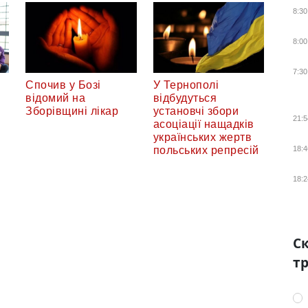
8:30
8:00
7:30
Спочив у Бозі
У Тернополі
відомий на
відбудуться
Зборівщині лікар
установчі збори
21:5
асоціації нащадків
українських жертв
18:4
польських репресій
18:2
Ск
тр