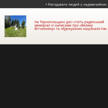
• Нагодувати людей у надзвичайних умовах
На Тернопільщині досі стоїть радянський
меморіал із написами про «Велику
Вітчизняну» та «буржуазних націоналістів»