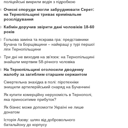
поліцейські викрили водія з підробкою
Очисні споруди могли забруднювати Серет:
4
на Тернопільщині триває кримінальне
розслідування
Кабмін доручив звірити дані чоловіків 18-60
9
років
Гольова заміна та яскрава гра: представники
3
Бучача та Борщівщини – найкращі у турі першої
ліги Тернопільщини
Три дні не виходив на зв’язок: на Тернопільщині
4
знайшли мертвим 58-річного чоловіка
На Тернопільщині оголосили дводенну
8
жалобу за загиблим старшим сержантом
Смертельна знахідка в полі: піротехніки
знищили артилерійський снаряд на Бучаччині
Як купити комерційну нерухомість в Тернополі,
яка приноситиме прибуток?
Як бізнес може допомогти Україні не лише
донатом
Історія Азову: шлях від добровольчого
батальйону до корпусу