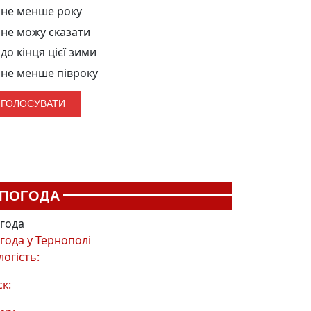
не менше року
не можу сказати
до кінця цієї зими
не менше півроку
ПОГОДА
года
года у
Тернополі
логість:
ск: