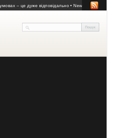
 – це дуже відповідально
• New Brain: відгуки студентів та ог