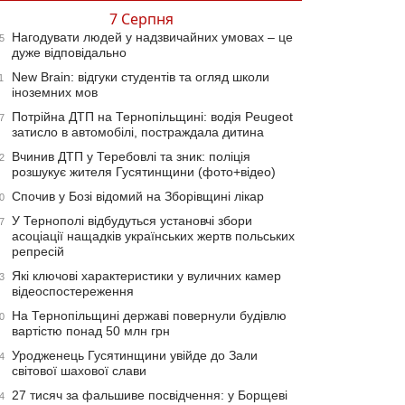
7 Серпня
Нагодувати людей у надзвичайних умовах – це
5
дуже відповідально
New Brain: відгуки студентів та огляд школи
1
іноземних мов
Потрійна ДТП на Тернопільщині: водія Peugeot
7
затисло в автомобілі, постраждала дитина
Вчинив ДТП у Теребовлі та зник: поліція
2
розшукує жителя Гусятинщини (фото+відео)
Спочив у Бозі відомий на Зборівщині лікар
0
У Тернополі відбудуться установчі збори
7
асоціації нащадків українських жертв польських
репресій
Які ключові характеристики у вуличних камер
3
відеоспостереження
На Тернопільщині державі повернули будівлю
0
вартістю понад 50 млн грн
Уродженець Гусятинщини увійде до Зали
4
світової шахової слави
27 тисяч за фальшиве посвідчення: у Борщеві
4