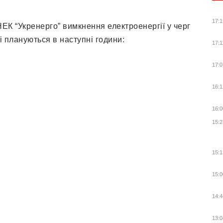
17:1
ЕК “Укренерго” вимкнення електроенергії у черг
і плануються в наступні години:
17:1
17:0
16:1
16:0
15:2
15:1
15:0
14:4
13:0