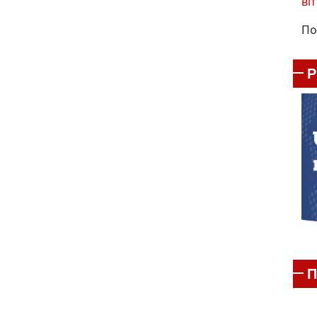
віт
По
П