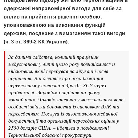
Повідомлено підозру жителю Тернопільщини в
одержанні неправомірної вигоди для себе за
вплив на прийняття рішення особою,
уповноваженою на виконання функцій
держави, поєднане з вимаганням такої вигоди
(ч. 3 ст. 369-2 КК України).
За даними слідства, колишній працівник
медустанови у липні цього року познайомився із
військовим, який перебував на лікуванні після
поранення. Він дізнався про його бажання
перевестися у тиловий підрозділ ЗСУ через
проблеми зі здоров’ям і вирішив на цьому
«заробити». Чоловік запевнив у можливостях через
особисті зв’язки допомогти із висновком ВЛК та
переведенням. Послуги із виготовлення медичної
документації та організації переведення оцінив у
2500 доларів США, – йдеться в повідомленні
Тернопільської обласної прокуратури.