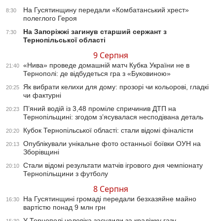
На Гусятинщину передали «Комбатанський хрест»
8:30
полеглого Героя
На Запоріжжі загинув старший сержант з
7:30
Тернопільської області
9 Серпня
«Нива» проведе домашній матч Кубка України не в
21:40
Тернополі: де відбудеться гра з «Буковиною»
Як вибрати келихи для дому: прозорі чи кольорові, гладкі
20:25
чи фактурні
П’яний водій із 3,48 проміле спричинив ДТП на
20:23
Тернопільщині: згодом з’ясувалася несподівана деталь
Кубок Тернопільської області: стали відомі фіналісти
20:20
Опублікували унікальне фото останньої боївки ОУН на
20:13
Зборівщині
Стали відомі результати матчів ігрового дня чемпіонату
20:10
Тернопільщини з футболу
8 Серпня
На Гусятинщині громаді передали безхазяйне майно
16:30
вартістю понад 9 млн грн
У Тернополі чоловіка засудили за крадіжку газу