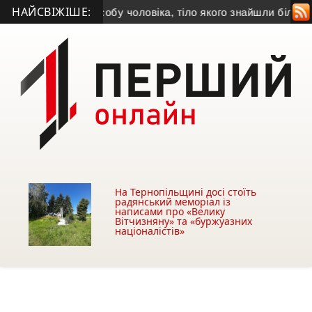
НАЙСВІЖІШЕ:
 встановила особу чоловіка, тіло якого знайшли біля АЗС у 
На Тернопільщині досі стоїть
радянський меморіал із
написами про «Велику
Вітчизняну» та «буржуазних
націоналістів»