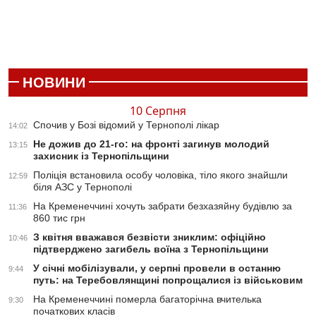
НОВИНИ
10 Серпня
Спочив у Бозі відомий у Тернополі лікар
14:02
Не дожив до 21-го: на фронті загинув молодий
13:15
захисник із Тернопільщини
Поліція встановила особу чоловіка, тіло якого знайшли
12:59
біля АЗС у Тернополі
На Кременеччині хочуть забрати безхазяйну будівлю за
11:36
860 тис грн
З квітня вважався безвісти зниклим: офіційно
10:46
підтверджено загибель воїна з Тернопільщини
У січні мобілізували, у серпні провели в останню
9:44
путь: на Теребовлянщині попрощалися із військовим
На Кременеччині померла багаторічна вчителька
9:30
початкових класів