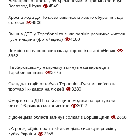
Непоправна втрата для Кременеччини: трагічно загинув
Всеволод Штука
4549
Хресна хода до Почаєва викликала хвилю обурення: що
сталося
4506
Вчинив ДТП у Теребовлі та зник: поліція розшукує жителя
Гусятинщини (фото+відео)
4183
Чемпіон світу поповнив склад тернопільської «Ниви»
3952
На Харківському напрямку загинув нацгвардієць з
Теребовлянщини
3476
Скандал: водій автобуса Тернопіль-Гусятин виїхав на
тротуар і кидався на людей
3280
Смертельна ДТП на Козівщині: медики не врятували
життя 16-річного мотоцикліста
3012
У Донецькій області загинув солдат з Борщівщини
2858
«Агрон», «Дністер» та «Нива» дізналися суперників у
Кубку України
2758