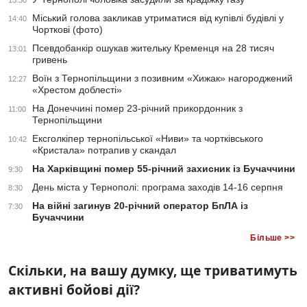
15:30
Міський голова закликав утриматися від купівлі будівлі у
14:40
Чорткові (фото)
Псевдобанкір ошукав жительку Кременця на 28 тисяч
13:01
гривень
Воїн з Тернопільщини з позивним «Хижак» нагороджений
12:27
«Хрестом доблесті»
На Донеччині помер 23-річний прикордонник з
11:00
Тернопільщини
Ексголкіпер тернопільської «Ниви» та чортківського
10:42
«Кристала» потрапив у скандал
На Харківщині помер 55-річний захисник із Бучаччини
9:30
День міста у Тернополі: програма заходів 14-16 серпня
8:30
На війні загинув 20-річний оператор БпЛА із
7:30
Бучаччини
Більше >>
Скільки, на вашу думку, ще триватимуть
активні бойові дії?