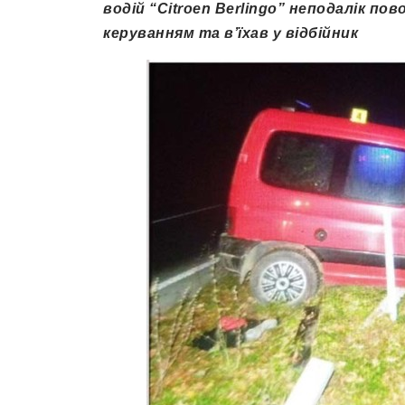
водій “Citroen Berlingo” неподалік
пово
керуванням та вʼїхав у відбійник