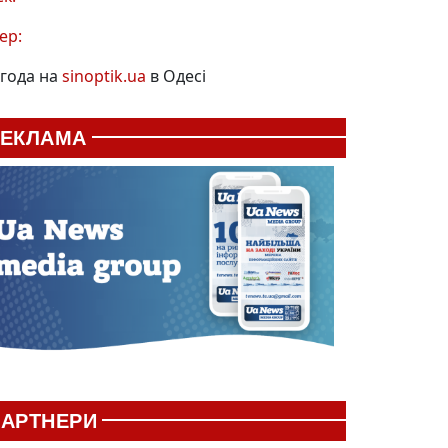
ер:
года на
sinoptik.ua
в Одесі
РЕКЛАМА
АРТНЕРИ