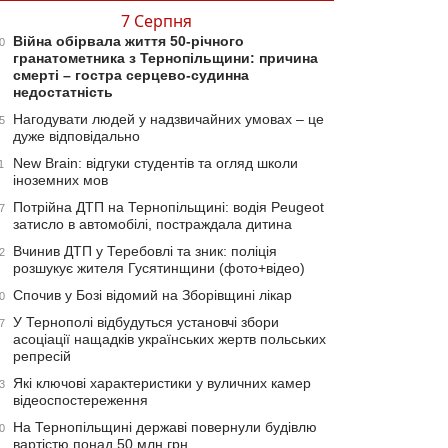
7 Серпня
Війна обірвала життя 50-річного
0
гранатометника з Тернопільщини: причина
смерті – гостра серцево-судинна
недостатність
Нагодувати людей у надзвичайних умовах – це
5
дуже відповідально
New Brain: відгуки студентів та огляд школи
1
іноземних мов
Потрійна ДТП на Тернопільщині: водія Peugeot
7
затисло в автомобілі, постраждала дитина
Вчинив ДТП у Теребовлі та зник: поліція
2
розшукує жителя Гусятинщини (фото+відео)
Спочив у Бозі відомий на Зборівщині лікар
0
У Тернополі відбудуться установчі збори
7
асоціації нащадків українських жертв польських
репресій
Які ключові характеристики у вуличних камер
3
відеоспостереження
На Тернопільщині державі повернули будівлю
0
вартістю понад 50 млн грн