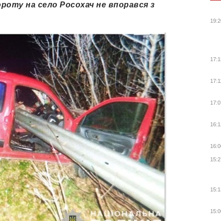
роту на село Росохач не впорався з
19:2
17:1
17:1
17:0
16:1
16:0
15:2
15:1
15:0