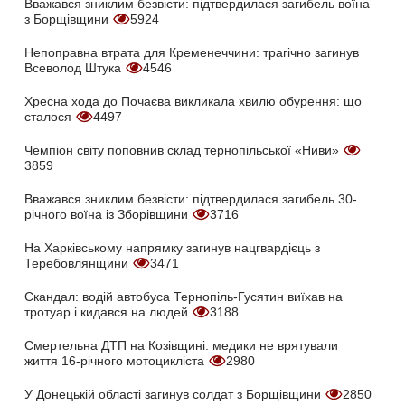
Вважався зниклим безвісти: підтвердилася загибель воїна
з Борщівщини
5924
Непоправна втрата для Кременеччини: трагічно загинув
Всеволод Штука
4546
Хресна хода до Почаєва викликала хвилю обурення: що
сталося
4497
Чемпіон світу поповнив склад тернопільської «Ниви»
3859
Вважався зниклим безвісти: підтвердилася загибель 30-
річного воїна із Зборівщини
3716
На Харківському напрямку загинув нацгвардієць з
Теребовлянщини
3471
Скандал: водій автобуса Тернопіль-Гусятин виїхав на
тротуар і кидався на людей
3188
Смертельна ДТП на Козівщині: медики не врятували
життя 16-річного мотоцикліста
2980
У Донецькій області загинув солдат з Борщівщини
2850