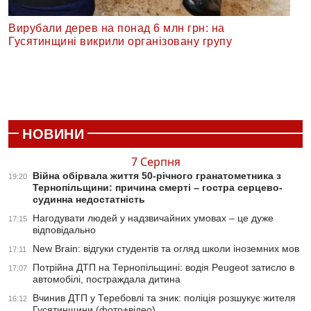
Вирубали дерев на понад 6 млн грн: на
Гусятинщині викрили організовану групу
НОВИНИ
7 Серпня
Війна обірвала життя 50-річного гранатометника з
19:20
Тернопільщини: причина смерті – гостра серцево-
судинна недостатність
Нагодувати людей у надзвичайних умовах – це дуже
17:15
відповідально
New Brain: відгуки студентів та огляд школи іноземних мов
17:11
Потрійна ДТП на Тернопільщині: водія Peugeot затисло в
17:07
автомобілі, постраждала дитина
Вчинив ДТП у Теребовлі та зник: поліція розшукує жителя
16:12
Гусятинщини (фото+відео)