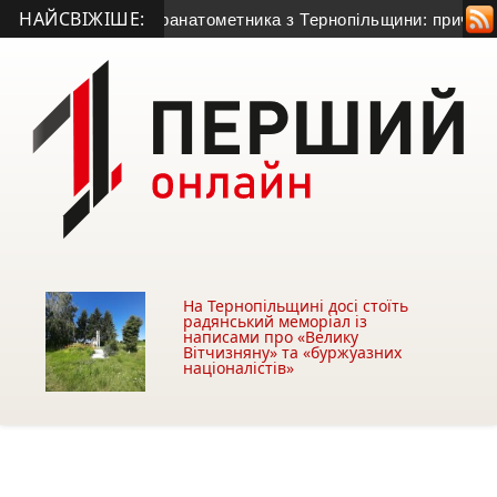
НАЙСВІЖІШЕ:
я 50-річного гранатометника з Тернопільщини: причина смерт
На Тернопільщині досі стоїть
радянський меморіал із
написами про «Велику
Вітчизняну» та «буржуазних
націоналістів»