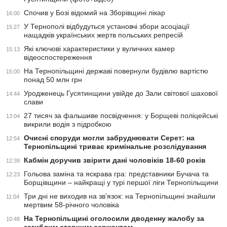
Спочив у Бозі відомий на Зборівщині лікар
16:00
У Тернополі відбудуться установчі збори асоціації
15:27
нащадків українських жертв польських репресій
Які ключові характеристики у вуличних камер
15:13
відеоспостереження
На Тернопільщині державі повернули будівлю вартістю
15:00
понад 50 млн грн
Уродженець Гусятинщини увійде до Зали світової шахової
14:44
слави
27 тисяч за фальшиве посвідчення: у Борщеві поліцейські
13:04
викрили водія з підробкою
Очисні споруди могли забруднювати Серет: на
12:54
Тернопільщині триває кримінальне розслідування
Кабмін доручив звірити дані чоловіків 18-60 років
12:39
Гольова заміна та яскрава гра: представники Бучача та
12:23
Борщівщини – найкращі у турі першої ліги Тернопільщини
Три дні не виходив на зв’язок: на Тернопільщині знайшли
11:04
мертвим 58-річного чоловіка
На Тернопільщині оголосили дводенну жалобу за
10:48