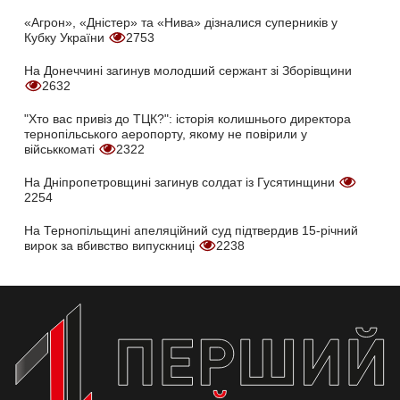
«Агрон», «Дністер» та «Нива» дізналися суперників у
Кубку України
2753
На Донеччині загинув молодший сержант зі Зборівщини
2632
"Хто вас привіз до ТЦК?": історія колишнього директора
тернопільського аеропорту, якому не повірили у
військкоматі
2322
На Дніпропетровщині загинув солдат із Гусятинщини
2254
На Тернопільщині апеляційний суд підтвердив 15-річний
вирок за вбивство випускниці
2238