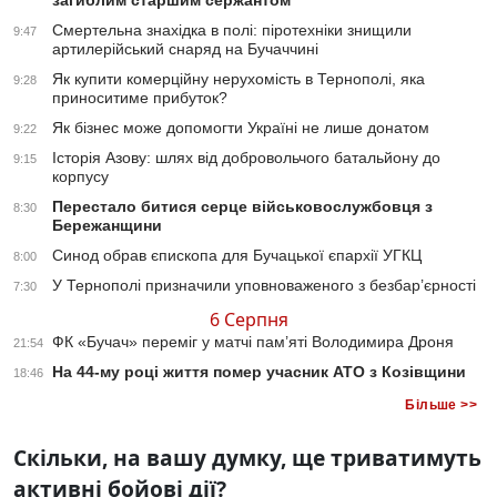
загиблим старшим сержантом
Смертельна знахідка в полі: піротехніки знищили
9:47
артилерійський снаряд на Бучаччині
Як купити комерційну нерухомість в Тернополі, яка
9:28
приноситиме прибуток?
Як бізнес може допомогти Україні не лише донатом
9:22
Історія Азову: шлях від добровольчого батальйону до
9:15
корпусу
Перестало битися серце військовослужбовця з
8:30
Бережанщини
Синод обрав єпископа для Бучацької єпархії УГКЦ
8:00
У Тернополі призначили уповноваженого з безбар’єрності
7:30
6 Серпня
ФК «Бучач» переміг у матчі пам’яті Володимира Дроня
21:54
На 44-му році життя помер учасник АТО з Козівщини
18:46
Більше >>
Скільки, на вашу думку, ще триватимуть
активні бойові дії?