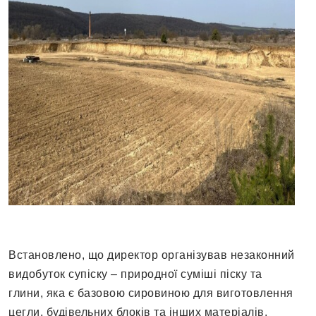
Встановлено, що директор організував незаконний
видобуток супіску – природної суміші піску та
глини, яка є базовою сировиною для виготовлення
цегли, будівельних блоків та інших матеріалів.