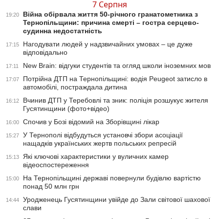
7 Серпня
Війна обірвала життя 50-річного гранатометника з
19:20
Тернопільщини: причина смерті – гостра серцево-
судинна недостатність
Нагодувати людей у надзвичайних умовах – це дуже
17:15
відповідально
New Brain: відгуки студентів та огляд школи іноземних мов
17:11
Потрійна ДТП на Тернопільщині: водія Peugeot затисло в
17:07
автомобілі, постраждала дитина
Вчинив ДТП у Теребовлі та зник: поліція розшукує жителя
16:12
Гусятинщини (фото+відео)
Спочив у Бозі відомий на Зборівщині лікар
16:00
У Тернополі відбудуться установчі збори асоціації
15:27
нащадків українських жертв польських репресій
Які ключові характеристики у вуличних камер
15:13
відеоспостереження
На Тернопільщині державі повернули будівлю вартістю
15:00
понад 50 млн грн
Уродженець Гусятинщини увійде до Зали світової шахової
14:44
слави