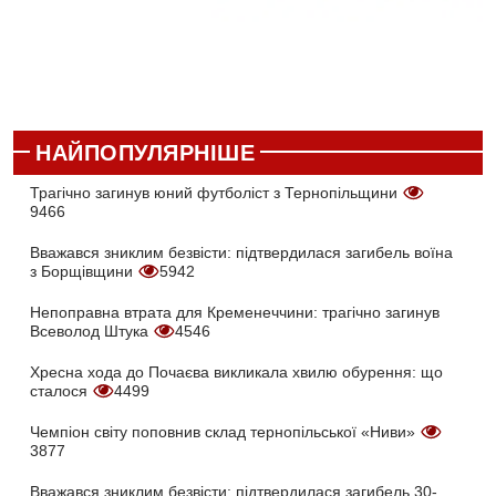
НАЙПОПУЛЯРНІШЕ
Трагічно загинув юний футболіст з Тернопільщини
9466
Вважався зниклим безвісти: підтвердилася загибель воїна
з Борщівщини
5942
Непоправна втрата для Кременеччини: трагічно загинув
Всеволод Штука
4546
Хресна хода до Почаєва викликала хвилю обурення: що
сталося
4499
Чемпіон світу поповнив склад тернопільської «Ниви»
3877
Вважався зниклим безвісти: підтвердилася загибель 30-