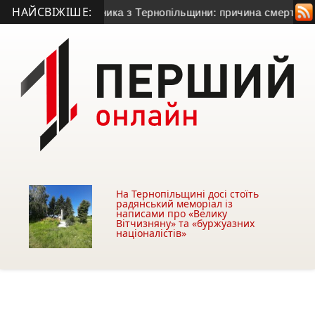
НАЙСВІЖІШЕ:
ого гранатометника з Тернопільщини: причина смерті – гостр
На Тернопільщині досі стоїть
радянський меморіал із
написами про «Велику
Вітчизняну» та «буржуазних
націоналістів»