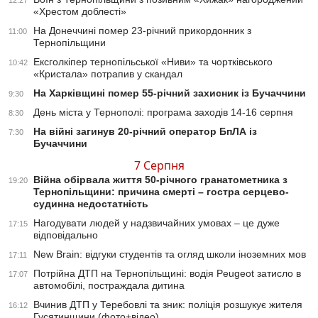
12:27
«Хрестом доблесті»
На Донеччині помер 23-річний прикордонник з
11:00
Тернопільщини
Ексголкіпер тернопільської «Ниви» та чортківського
10:42
«Кристала» потрапив у скандал
На Харківщині помер 55-річний захисник із Бучаччини
9:30
День міста у Тернополі: програма заходів 14-16 серпня
8:30
На війні загинув 20-річний оператор БпЛА із
7:30
Бучаччини
7 Серпня
Війна обірвала життя 50-річного гранатометника з
19:20
Тернопільщини: причина смерті – гостра серцево-
судинна недостатність
Нагодувати людей у надзвичайних умовах – це дуже
17:15
відповідально
New Brain: відгуки студентів та огляд школи іноземних мов
17:11
Потрійна ДТП на Тернопільщині: водія Peugeot затисло в
17:07
автомобілі, постраждала дитина
Вчинив ДТП у Теребовлі та зник: поліція розшукує жителя
16:12
Гусятинщини (фото+відео)