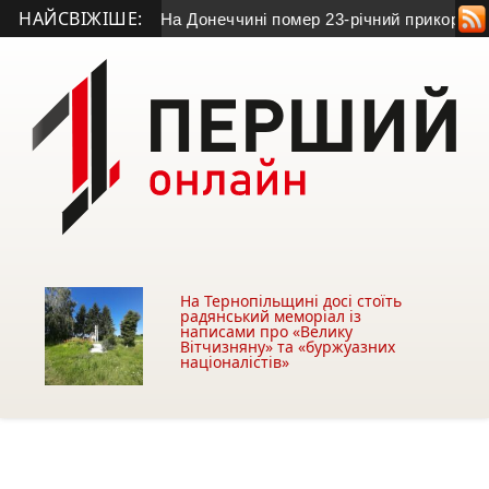
НАЙСВІЖІШЕ:
 доблесті»
• На Донеччині помер 23-річний прикордонник з 
На Тернопільщині досі стоїть
радянський меморіал із
написами про «Велику
Вітчизняну» та «буржуазних
націоналістів»