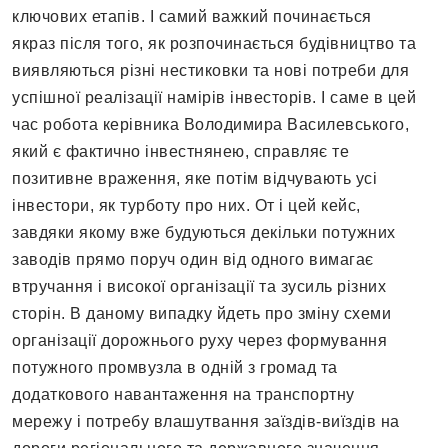
ключових етапів. І самий важкий починається
якраз після того, як розпочинається будівництво та
виявляються різні нестиковки та нові потреби для
успішної реалізації намірів інвесторів. І саме в цей
час робота керівника Володимира Василевського,
який є фактично інвестнянею, справляє те
позитивне враження, яке потім відчувають усі
інвестори, як турботу про них. От і цей кейс,
завдяки якому вже будуються декільки потужних
заводів прямо поруч один від одного вимагає
втручання і високої організації та зусиль різних
сторін. В даному випадку йдеть про зміну схеми
організації дорожнього руху через формування
потужного промвузла в одній з громад та
додаткового навантаження на транспортну
мережу і потребу влашутвання заїздів-виїздів на