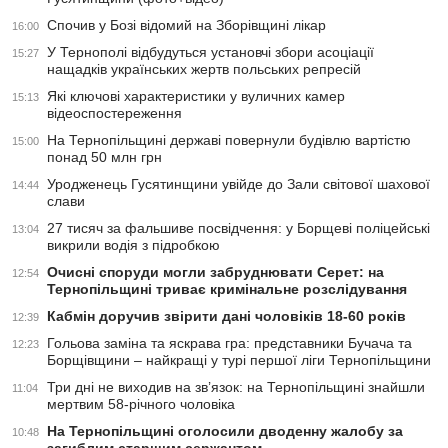
Спочив у Бозі відомий на Зборівщині лікар
16:00
У Тернополі відбудуться установчі збори асоціації
15:27
нащадків українських жертв польських репресій
Які ключові характеристики у вуличних камер
15:13
відеоспостереження
На Тернопільщині державі повернули будівлю вартістю
15:00
понад 50 млн грн
Уродженець Гусятинщини увійде до Зали світової шахової
14:44
слави
27 тисяч за фальшиве посвідчення: у Борщеві поліцейські
13:04
викрили водія з підробкою
Очисні споруди могли забруднювати Серет: на
12:54
Тернопільщині триває кримінальне розслідування
Кабмін доручив звірити дані чоловіків 18-60 років
12:39
Гольова заміна та яскрава гра: представники Бучача та
12:23
Борщівщини – найкращі у турі першої ліги Тернопільщини
Три дні не виходив на зв’язок: на Тернопільщині знайшли
11:04
мертвим 58-річного чоловіка
На Тернопільщині оголосили дводенну жалобу за
10:48