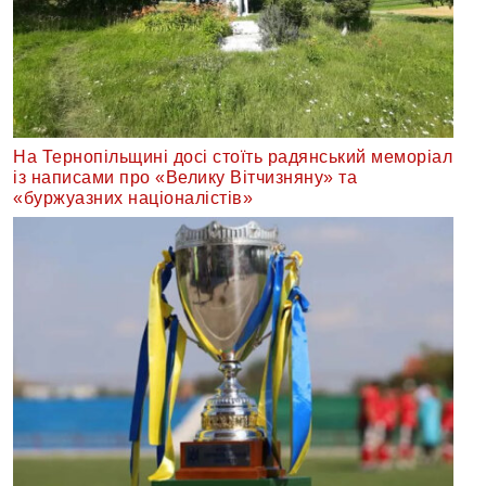
На Тернопільщині досі стоїть радянський меморіал
із написами про «Велику Вітчизняну» та
«буржуазних націоналістів»