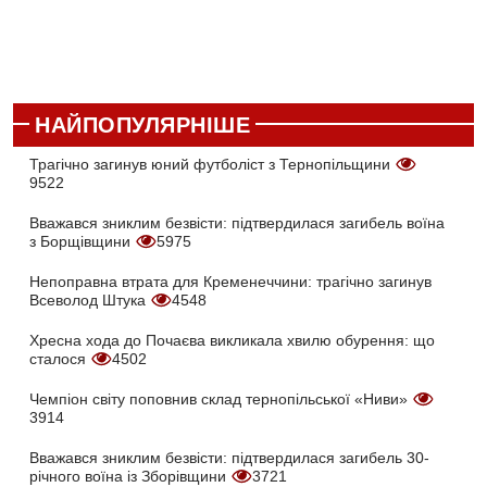
НАЙПОПУЛЯРНІШЕ
Трагічно загинув юний футболіст з Тернопільщини
9522
Вважався зниклим безвісти: підтвердилася загибель воїна
з Борщівщини
5975
Непоправна втрата для Кременеччини: трагічно загинув
Всеволод Штука
4548
Хресна хода до Почаєва викликала хвилю обурення: що
сталося
4502
Чемпіон світу поповнив склад тернопільської «Ниви»
3914
Вважався зниклим безвісти: підтвердилася загибель 30-
річного воїна із Зборівщини
3721