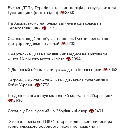
Вчинив ДТП у Теребовлі та зник: поліція розшукує жителя
Гусятинщини (фото+відео)
3550
На Харківському напрямку загинув нацгвардієць з
Теребовлянщини
3475
Скандал: водій автобуса Тернопіль-Гусятин виїхав на
тротуар і кидався на людей
3233
Смертельна ДТП на Козівщині: медики не врятували
життя 16-річного мотоцикліста
2994
У Донецькій області загинув солдат з Борщівщини
2852
«Агрон», «Дністер» та «Нива» дізналися суперників у
Кубку України
2753
На Донеччині загинув молодший сержант зі Зборівщини
2636
Спочив у Бозі відомий на Зборівщині лікар
2491
"Хто вас привіз до ТЦК?": історія колишнього директора
тернопільського аеропорту, якому не повірили у