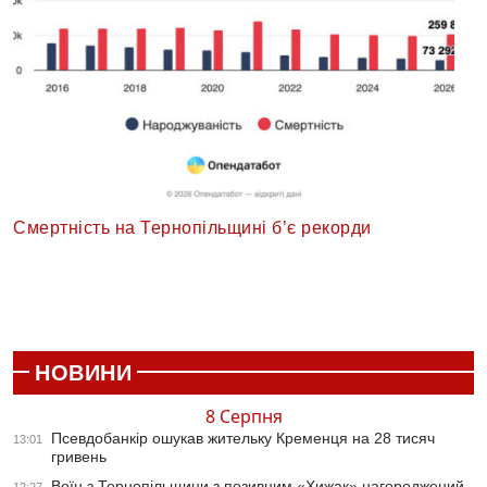
Смертність на Тернопільщині б’є рекорди
НОВИНИ
8 Серпня
Псевдобанкір ошукав жительку Кременця на 28 тисяч
13:01
гривень
Воїн з Тернопільщини з позивним «Хижак» нагороджений