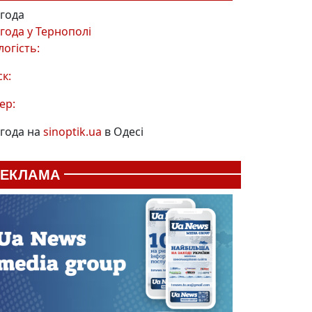
года
года у
Тернополі
логість:
ск:
ер:
года на
sinoptik.ua
в Одесі
РЕКЛАМА