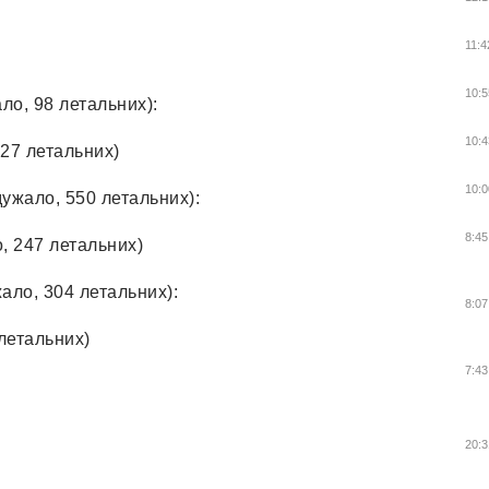
11:4
10:5
ло, 98 летальних):
10:4
 27 летальних)
10:0
ужало, 550 летальних):
8:45
о, 247 летальних)
ало, 304 летальних):
8:07
 летальних)
7:43
20:3