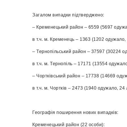
Загалом випадки підтверджено:
– Кременецький район – 6559 (5697 одужа
в т.ч. м. Кременець – 1363 (1202 одужало,
– Тернопільський район – 37597 (30224 од
в т.ч. м. Тернопіль – 17171 (13554 одужал
– Чортківський район – 17738 (14669 одуж
в т.ч. м. Чортків – 2473 (1940 одужало, 24
Географія поширення нових випадків:
Кременецький район (22 особи):