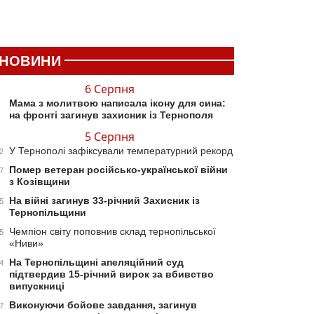
НОВИНИ
6 Серпня
Мама з молитвою написала ікону для сина:
на фронті загинув захисник із Тернополя
5 Серпня
У Тернополі зафіксували температурний рекорд
2
Помер ветеран російсько-української війни
7
з Козівщини
На війні загинув 33-річний Захисник із
5
Тернопільщини
Чемпіон світу поповнив склад тернопільської
5
«Ниви»
На Тернопільщині апеляційний суд
4
підтвердив 15-річний вирок за вбивство
випускниці
Виконуючи бойове завдання, загинув
7