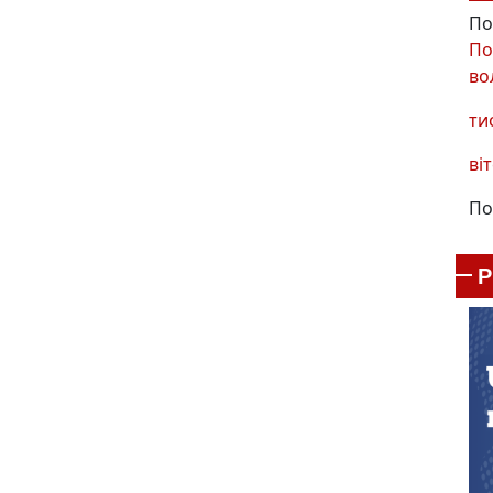
По
По
во
ти
віт
По