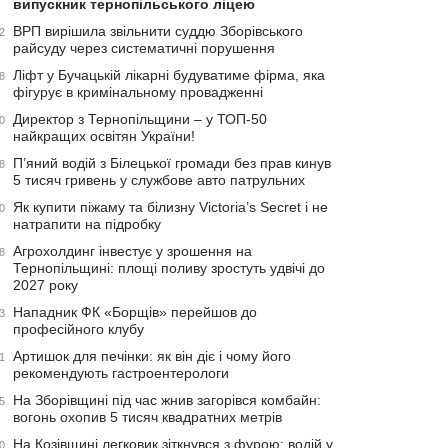
випускник тернопільського ліцею
ВРП вирішила звільнити суддю Зборівського
2
райсуду через систематичні порушення
Ліфт у Бучацькій лікарні будуватиме фірма, яка
8
фігурує в кримінальному провадженні
Директор з Тернопільщини – у ТОП-50
0
найкращих освітян України!
П’яний водій з Білецької громади без прав кинув
8
5 тисяч гривень у службове авто патрульних
Як купити піжаму та білизну Victoria’s Secret і не
0
натрапити на підробку
Агрохолдинг інвестує у зрошення на
8
Тернопільщині: площі поливу зростуть удвічі до
2027 року
Нападник ФК «Борщів» перейшов до
3
професійного клубу
Артишок для печінки: як він діє і чому його
1
рекомендують гастроентерологи
На Зборівщині під час жнив загорівся комбайн:
5
вогонь охопив 5 тисяч квадратних метрів
На Козівщині легковик зіткнувся з фурою: водій у
0