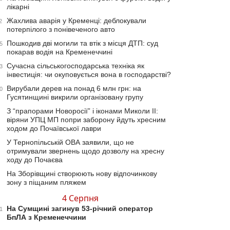
лікарні
Жахлива аварія у Кременці: деблокували
2
потерпілого з понівеченого авто
Пошкодив дві могили та втік з місця ДТП: суд
5
покарав водія на Кременеччині
Сучасна сільськогосподарська техніка як
3
інвестиція: чи окуповується вона в господарстві?
Вирубали дерев на понад 6 млн грн: на
0
Гусятинщині викрили організовану групу
З “прапорами Новоросії” і іконами Миколи ІІ:
віряни УПЦ МП попри заборону йдуть хресним
ходом до Почаївської лаври
У Тернопільській ОВА заявили, що не
отримували звернень щодо дозволу на хресну
ходу до Почаєва
На Зборівщині створюють нову відпочинкову
зону з піщаним пляжем
4 Серпня
На Сумщині загинув 53-річний оператор
1
БпЛА з Кременеччини