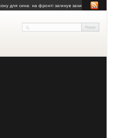
я сина: на фронті загинув захисник із Тернополя
• У Тернополі