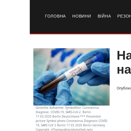
ГОЛОВНА
НОВИНИ
ВІЙНА
РЕЗО
На
на
Опубліко
Gestellte Aufnahme. Symbolfoto: Coronavirus
Diagnose. COVID-19, SARS-CoV-2. Berlin
17.03.2020 Berlin Deutschland *** Presented
picture Symbol photo Coronavirus Diagnosis COVID
19, SARS CoV 2 Berlin 17 03 2020 Berlin Germany
Copyright: xThomasxImo/photothek.netx