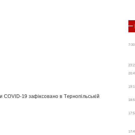
7:30
23:2
20:4
19:1
и COVID-19 зафіксовано в Тернопільській
18:5
17:5
17:4