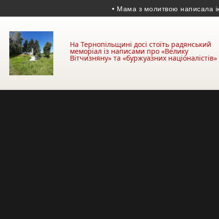
• Мама з молитвою написала ікону дл
На Тернопільщині досі стоїть радянський
меморіал із написами про «Велику
Вітчизняну» та «буржуазних націоналістів»