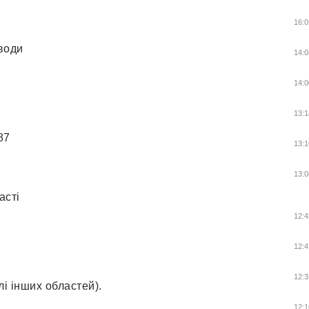
16:0
оводи
14:0
14:0
13:1
87
13:1
13:0
ласті
12:4
12:4
12:3
лі інших областей).
12:1