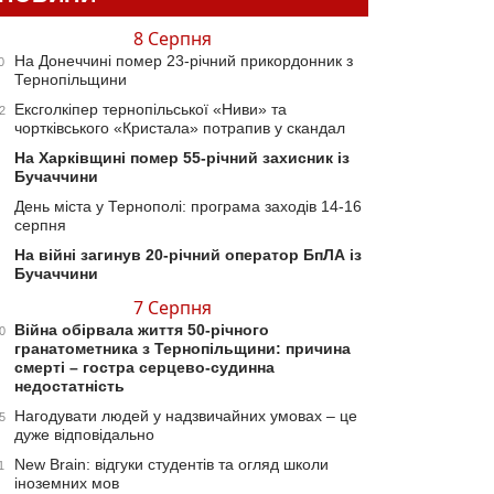
8 Серпня
На Донеччині помер 23-річний прикордонник з
0
Тернопільщини
Ексголкіпер тернопільської «Ниви» та
2
чортківського «Кристала» потрапив у скандал
На Харківщині помер 55-річний захисник із
Бучаччини
День міста у Тернополі: програма заходів 14-16
серпня
На війні загинув 20-річний оператор БпЛА із
Бучаччини
7 Серпня
Війна обірвала життя 50-річного
0
гранатометника з Тернопільщини: причина
смерті – гостра серцево-судинна
недостатність
Нагодувати людей у надзвичайних умовах – це
5
дуже відповідально
New Brain: відгуки студентів та огляд школи
1
іноземних мов