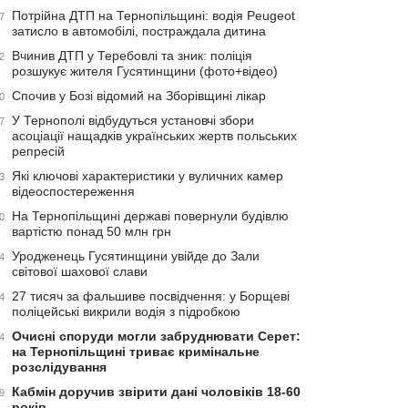
Потрійна ДТП на Тернопільщині: водія Peugeot
7
затисло в автомобілі, постраждала дитина
Вчинив ДТП у Теребовлі та зник: поліція
2
розшукує жителя Гусятинщини (фото+відео)
Спочив у Бозі відомий на Зборівщині лікар
0
У Тернополі відбудуться установчі збори
7
асоціації нащадків українських жертв польських
репресій
Які ключові характеристики у вуличних камер
3
відеоспостереження
На Тернопільщині державі повернули будівлю
0
вартістю понад 50 млн грн
Уродженець Гусятинщини увійде до Зали
4
світової шахової слави
27 тисяч за фальшиве посвідчення: у Борщеві
4
поліцейські викрили водія з підробкою
Очисні споруди могли забруднювати Серет:
4
на Тернопільщині триває кримінальне
розслідування
Кабмін доручив звірити дані чоловіків 18-60
9
років