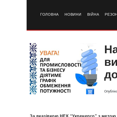
ГОЛОВНА
НОВИНИ
ВІЙНА
РЕЗО
На
ви
д
Опублік
За вказівкою НЕК “Укренерго” з метою