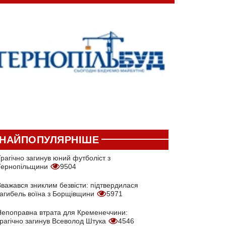
НАЙПОПУЛЯРНІШЕ
рагічно загинув юний футболіст з
Тернопільщини
9504
Вважався зниклим безвісти: підтвердилася
загибель воїна з Борщівщини
5971
Непоправна втрата для Кременеччини:
трагічно загинув Всеволод Штука
4546