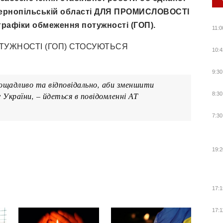
у Тернопільській області ДЛЯ ПРОМИСЛОВОСТІ
 графіки обмеження потужності (ГОП).
11:0
ТУЖНОСТІ (ГОП) СТОСУЮТЬСЯ
10:4
9:30
щадливо та відповідально, аби зменшити
України, – йдеться в повідомленні АТ
8:30
7:30
19:2
17:1
17:1