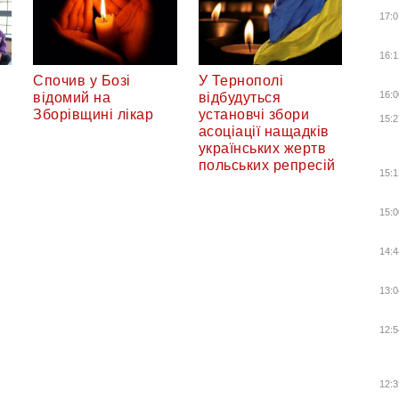
17:0
16:1
Спочив у Бозі
У Тернополі
16:0
відомий на
відбудуться
Зборівщині лікар
установчі збори
15:2
асоціації нащадків
українських жертв
польських репресій
15:1
15:0
14:4
13:0
12:5
12:3