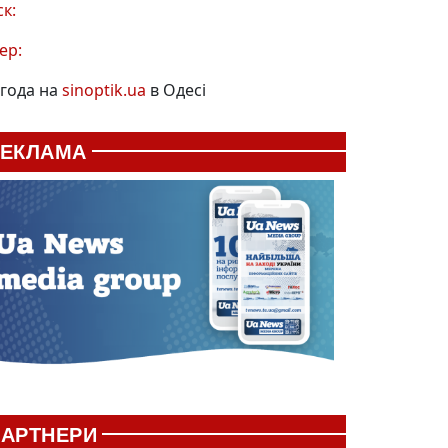
ск:
ер:
года на
sinoptik.ua
в Одесі
РЕКЛАМА
АРТНЕРИ