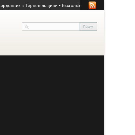
нник з Тернопільщини
• Ексголкіпер тернопільської «Ниви» та ч