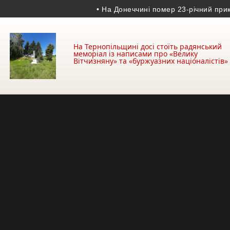
• На Донеччині помер 23-річний прикордо
На Тернопільщині досі стоїть радянський
меморіал із написами про «Велику
Вітчизняну» та «буржуазних націоналістів»