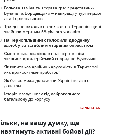
Гольова заміна та яскрава гра: представники
3
Бучача та Борщівщини – найкращі у турі першої
ліги Тернопільщини
Три дні не виходив на зв’язок: на Тернопільщині
4
знайшли мертвим 58-річного чоловіка
На Тернопільщині оголосили дводенну
8
жалобу за загиблим старшим сержантом
Смертельна знахідка в полі: піротехніки
знищили артилерійський снаряд на Бучаччині
Як купити комерційну нерухомість в Тернополі,
яка приноситиме прибуток?
Як бізнес може допомогти Україні не лише
донатом
Історія Азову: шлях від добровольчого
батальйону до корпусу
Більше >>
ільки, на вашу думку, ще
иватимуть активні бойові дії?