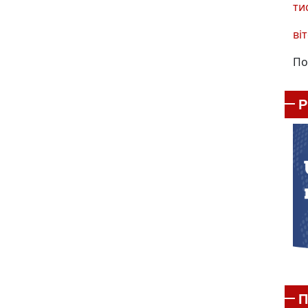
ти
віт
По
П