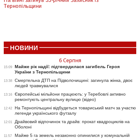
На війні загинув 33-річний Захисник із
Тернопільщини
НОВИНИ
6 Серпня
Майже рік надії: підтвердилася загибель Героя
15:09
України з Тернопільщини
Смертельна ДТП на Підволочищині: загинула жінка, двоє
13:38
людей травмувалися
Європейські мільйони працюють: у Теребовлі активно
13:16
ремонтують центральну вулицю (відео)
На Тернопільщині відбудеться товариський матч за участю
12:42
легенди українського футзалу
Драйвовий відпочинок та драйв: прокат квадроциклів на
12:01
Оболоні
Майже 5 га земель незаконно опинилися у комунальній
11:57