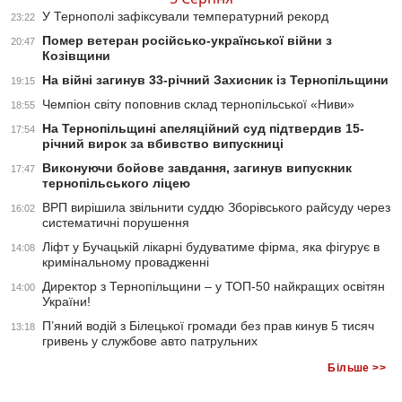
У Тернополі зафіксували температурний рекорд
23:22
Помер ветеран російсько-української війни з
20:47
Козівщини
На війні загинув 33-річний Захисник із Тернопільщини
19:15
Чемпіон світу поповнив склад тернопільської «Ниви»
18:55
На Тернопільщині апеляційний суд підтвердив 15-
17:54
річний вирок за вбивство випускниці
Виконуючи бойове завдання, загинув випускник
17:47
тернопільського ліцею
ВРП вирішила звільнити суддю Зборівського райсуду через
16:02
систематичні порушення
Ліфт у Бучацькій лікарні будуватиме фірма, яка фігурує в
14:08
кримінальному провадженні
Директор з Тернопільщини – у ТОП-50 найкращих освітян
14:00
України!
П’яний водій з Білецької громади без прав кинув 5 тисяч
13:18
гривень у службове авто патрульних
Більше >>