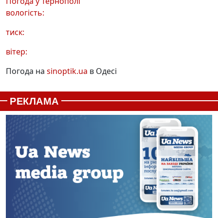
Погода у
Тернополі
вологість:
тиск:
вітер:
Погода на
sinoptik.ua
в Одесі
РЕКЛАМА