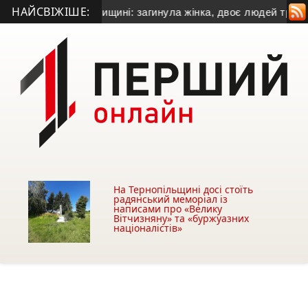
НАЙСВІЖІШЕ:
на Підволочищині: загинула жінка, двоє людей травмувалис
На Тернопільщині досі стоїть
радянський меморіал із
написами про «Велику
Вітчизняну» та «буржуазних
націоналістів»