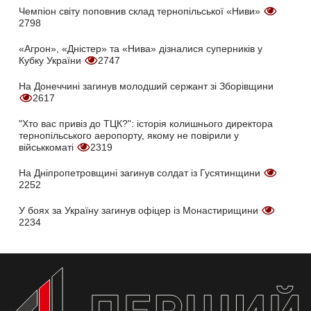
Чемпіон світу поповнив склад тернопільської «Ниви»
2798
«Агрон», «Дністер» та «Нива» дізналися суперників у
Кубку України
2747
На Донеччині загинув молодший сержант зі Зборівщини
2617
"Хто вас привіз до ТЦК?": історія колишнього директора
тернопільського аеропорту, якому не повірили у
військкоматі
2319
На Дніпропетровщині загинув солдат із Гусятинщини
2252
У боях за Україну загинув офіцер із Монастирищини
2234