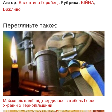
Автор:
Валентина Горобець
Рубрика:
ВІЙНА
,
Важливо
Перегляньте також:
Майже рік надії: підтвердилася загибель Героя
України з Тернопільщини