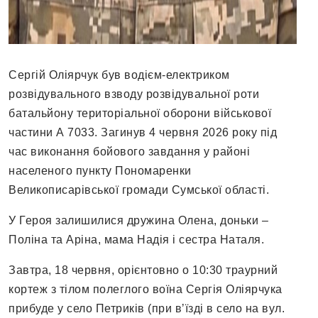
Сергій Оліярчук був водієм-електриком
розвідувального взводу розвідувальної роти
батальйону територіальної оборони військової
частини А 7033. Загинув 4 червня 2026 року під
час виконання бойового завдання у районі
населеного пункту Пономаренки
Великописарівської громади Сумської області.
У Героя залишилися дружина Олена, доньки –
Поліна та Аріна, мама Надія і сестра Наталя.
Завтра, 18 червня, орієнтовно о 10:30 траурний
кортеж з тілом полеглого воїна Сергія Оліярчука
прибуде у село Петриків (при вʼїзді в село на вул.