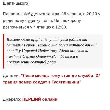
Шептицького).
Парастас відбудеться завтра, 18 червня, о 20:10 у
родинному будинку воїна. Чин похорону
розпочнеться у пʼятницю о 12:00.
Висловлюємо щирі співчуття усім рідним та
близьким Героя! Нехай душа воїна віднайде вічний
спокій у Царстві Небесному. Вічна та світла
пам’ять Сергію Оліярчуку!, – йдеться в
повідомленні селищної ради.
До теми:
“Лише місяць тому став до служби: 27
травня помер солдат з Гусятинщини”
Джерело:
ПЕРШИЙ онлайн