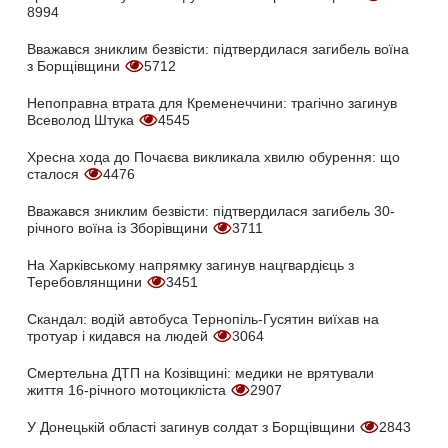
8994
Вважався зниклим безвісти: підтвердилася загибель воїна
з Борщівщини
5712
Непоправна втрата для Кременеччини: трагічно загинув
Всеволод Штука
4545
Хресна хода до Почаєва викликала хвилю обурення: що
сталося
4476
Вважався зниклим безвісти: підтвердилася загибель 30-
річного воїна із Зборівщини
3711
На Харківському напрямку загинув нацгвардієць з
Теребовлянщини
3451
Скандал: водій автобуса Тернопіль-Гусятин виїхав на
тротуар і кидався на людей
3064
Смертельна ДТП на Козівщині: медики не врятували
життя 16-річного мотоцикліста
2907
У Донецькій області загинув солдат з Борщівщини
2843