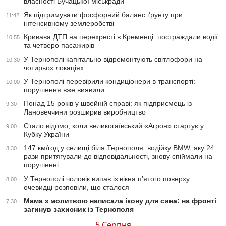
власності Бучацької міськради
Як підтримувати фосфорний баланс ґрунту при
11:42
інтенсивному землеробстві
Кривава ДТП на перехресті в Кременці: постраждали водії
10:55
та четверо пасажирів
У Тернополі капітально відремонтують світлофори на
10:30
чотирьох локаціях
У Тернополі перевірили кондиціонери в транспорті:
10:00
порушення вже виявили
Понад 15 років у швейній справі: як підприємець із
9:30
Лановеччини розширив виробництво
Стало відомо, коли великогаївський «Агрон» стартує у
9:00
Кубку України
147 км/год у селищі біля Тернополя: водійку BMW, яку 24
8:30
рази притягували до відповідальності, знову спіймали на
порушенні
У Тернополі чоловік випав із вікна п’ятого поверху:
8:00
очевидці розповіли, що сталося
Мама з молитвою написала ікону для сина: на фронті
7:30
загинув захисник із Тернополя
5 Серпня