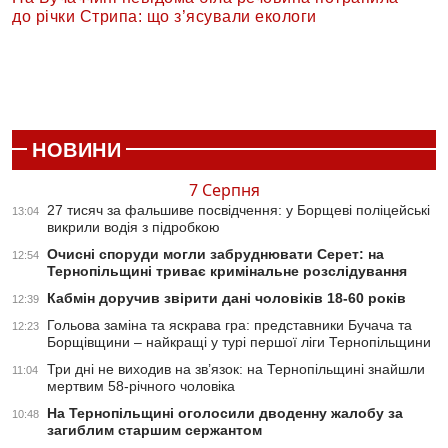
до річки Стрипа: що з’ясували екологи
НОВИНИ
7 Серпня
27 тисяч за фальшиве посвідчення: у Борщеві поліцейські
13:04
викрили водія з підробкою
Очисні споруди могли забруднювати Серет: на
12:54
Тернопільщині триває кримінальне розслідування
Кабмін доручив звірити дані чоловіків 18-60 років
12:39
Гольова заміна та яскрава гра: представники Бучача та
12:23
Борщівщини – найкращі у турі першої ліги Тернопільщини
Три дні не виходив на зв’язок: на Тернопільщині знайшли
11:04
мертвим 58-річного чоловіка
На Тернопільщині оголосили дводенну жалобу за
10:48
загиблим старшим сержантом