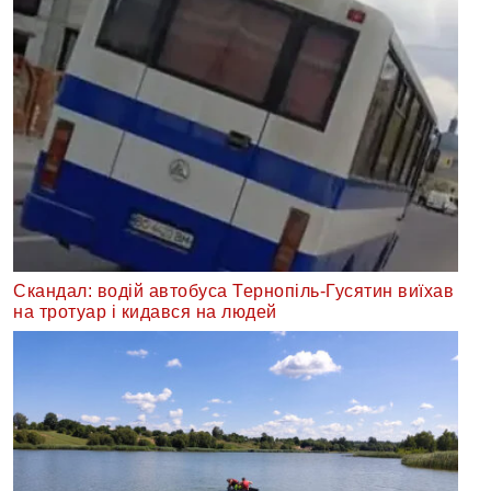
Скандал: водій автобуса Тернопіль-Гусятин виїхав
на тротуар і кидався на людей