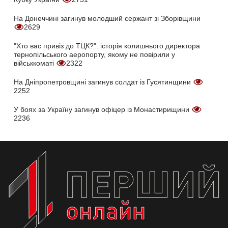
На Донеччині загинув молодший сержант зі Зборівщини
2629
"Хто вас привіз до ТЦК?": історія колишнього директора
тернопільського аеропорту, якому не повірили у
військкоматі
2322
На Дніпропетровщині загинув солдат із Гусятинщини
2252
У боях за Україну загинув офіцер із Монастирищини
2236