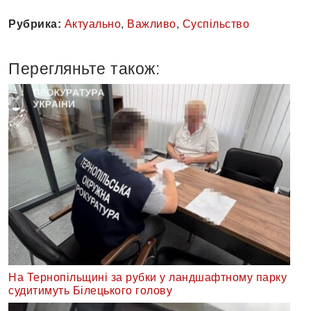
Рубрика:
Актуально
,
Важливо
,
Суспільство
Перегляньте також:
На Тернопільщині за рубки у ландшафтному парку
судитимуть Білецького голову