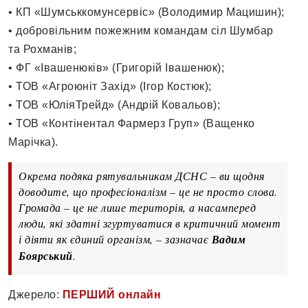
• КП «Шумськкомунсервіс» (Володимир Мацишин);
• добровільним пожежним командам сіл Шумбар
та Рохманів;
• ФГ «Івашенюків» (Григорій Івашенюк);
• ТОВ «Агроюніт Захід» (Ігор Костюк);
• ТОВ «ЮліяТрейд» (Андрій Ковальов);
• ТОВ «Контінентал Фармерз Груп» (Ващенко
Марічка).
Окрема подяка рятувальникам ДСНС – ви щодня
доводите, що професіоналізм – це не просто слова.
Громада – це не лише територія, а насамперед
люди, які здатні згуртуватися в критичний момент
і діяти як єдиний організм, – зазначає
Вадим
Боярський
.
Джерело:
ПЕРШИЙ онлайн