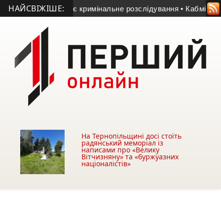
НАЙСВІЖІШЕ:
пільщині триває кримінальне розслідування
• Кабмін доручив
На Тернопільщині досі стоїть
радянський меморіал із
написами про «Велику
Вітчизняну» та «буржуазних
націоналістів»