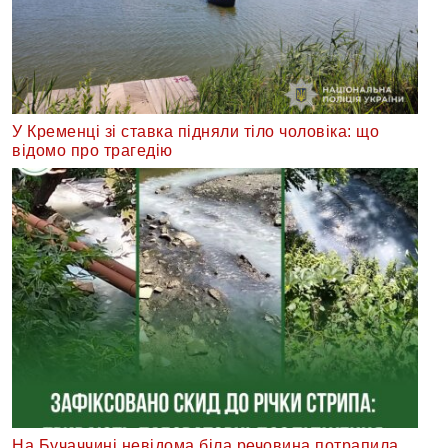
У Кременці зі ставка підняли тіло чоловіка: що
відомо про трагедію
На Бучаччині невідома біла речовина потрапила