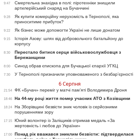
Смертельна знахідка в полі: піротехніки знищили
9:47
артилерійський снаряд на Бучаччині
Як купити комерційну нерухомість в Тернополі, яка
9:28
приноситиме прибуток?
Як бізнес може допомогти Україні не лише донатом
9:22
Історія Азову: шлях від добровольчого батальйону до
9:15
корпусу
Перестало битися серце військовослужбовця з
8:30
Бережанщини
Синод обрав єпископа для Бучацької єпархії УГКЦ
8:00
У Тернополі призначили уповноваженого з безбар’єрності
7:30
6 Серпня
ФК «Бучач» переміг у матчі пам’яті Володимира Дроня
21:54
На 44-му році життя помер учасник АТО з Козівщини
18:46
На Зборівщині безвісти зник чоловік із серйозними
18:24
порушеннями зору
Юний волонтер із Заліщиків отримав медаль «За
17:15
жертовність і любов до України»
Понад рік вважався зниклим безвісти: підтвердилася
17:00