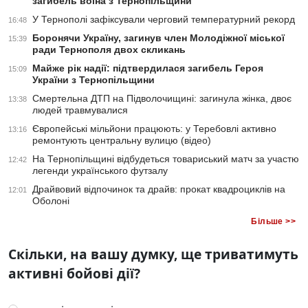
загибель воїна з Тернопільщини
У Тернополі зафіксували черговий температурний рекорд
16:48
Боронячи Україну, загинув член Молодіжної міської
15:39
ради Тернополя двох скликань
Майже рік надії: підтвердилася загибель Героя
15:09
України з Тернопільщини
Смертельна ДТП на Підволочищині: загинула жінка, двоє
13:38
людей травмувалися
Європейські мільйони працюють: у Теребовлі активно
13:16
ремонтують центральну вулицю (відео)
На Тернопільщині відбудеться товариський матч за участю
12:42
легенди українського футзалу
Драйвовий відпочинок та драйв: прокат квадроциклів на
12:01
Оболоні
Більше >>
Скільки, на вашу думку, ще триватимуть
активні бойові дії?