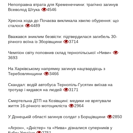
Непоправна втрата для Кременеччини: трагічно загинув
Всеволод Штука
4546
Хресна хода до Почаєва викликала хвилю обурення: що
сталося
4489
Вважався зниклим безвісти: підтвердилася загибель 30-
річного воїна із Зборівщини
3714
Чемпіон світу поповнив склад тернопільської «Ниви»
3693
На Харківському напрямку загинув нацгвардієць з
Теребовлянщини
3466
Скандал: водій автобуса Тернопіль-Гусятин виїхав на
тротуар і кидався на людей
3171
Смертельна ДТП на Козівщині: медики не врятували
життя 16-річного мотоцикліста
2964
У Донецькій області загинув солдат з Борщівщини
2850
«Агрон», «Дністер» та «Нива» дізналися суперників у
Кубку України
2751