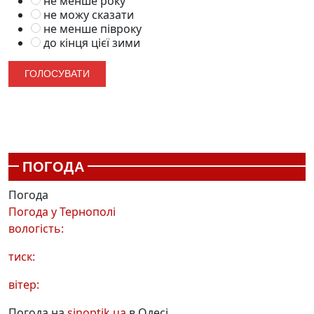
не менше року
не можу сказати
не менше півроку
до кінця цієї зими
ПОГОДА
Погода
Погода у
Тернополі
вологість:
тиск:
вітер:
Погода на
sinoptik.ua
в Одесі