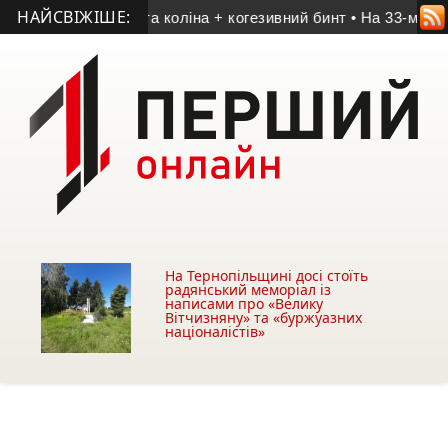
НАЙСВІЖІШЕ:
и для ноги та коліна + когезивний бинт
• На 33-му році рапт
На Тернопільщині досі стоїть
радянський меморіал із
написами про «Велику
Вітчизняну» та «буржуазних
націоналістів»