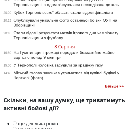
20:23
Тернопільщині: згодом з’ясувалася несподівана деталь
Кубок Тернопільської області: стали відомі фіналісти
20:20
Опублікували унікальне фото останньої боївки ОУН на
20:13
Зборівщині
Стали відомі результати матчів ігрового дня чемпіонату
20:10
Тернопільщини з футболу
8 Серпня
На Гусятинщині громаді передали безхазяйне майно
16:30
вартістю понад 9 млн грн
У Тернополі чоловіка засудили за крадіжку газу
15:30
Міський голова закликав утриматися від купівлі будівлі у
14:40
Чорткові (фото)
Більше >>
Скільки, на вашу думку, ще триватимуть
активні бойові дії?
ще декілька років