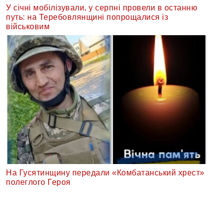
У січні мобілізували, у серпні провели в останню
путь: на Теребовлянщині попрощалися із
військовим
На Гусятинщину передали «Комбатанський хрест»
полеглого Героя