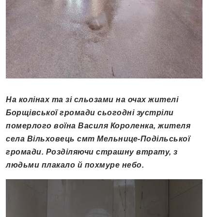
На колінах та зі сльозами на очах жителі
Борщівської громади сьогодні зустріли
померлого воїна Василя Короленка, жителя
села Вільховець смт Мельнице-Подільської
громади.
Розділяючи страшну втрату, з
людьми плакало й похмуре небо.