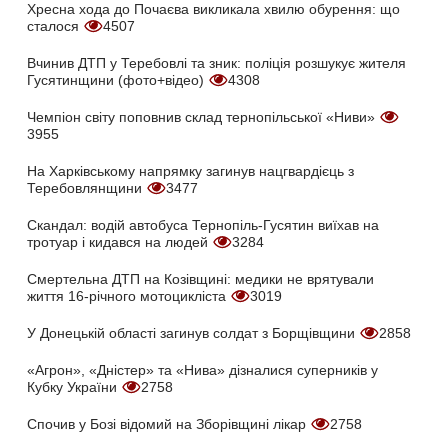
Хресна хода до Почаєва викликала хвилю обурення: що
сталося
4507
Вчинив ДТП у Теребовлі та зник: поліція розшукує жителя
Гусятинщини (фото+відео)
4308
Чемпіон світу поповнив склад тернопільської «Ниви»
3955
На Харківському напрямку загинув нацгвардієць з
Теребовлянщини
3477
Скандал: водій автобуса Тернопіль-Гусятин виїхав на
тротуар і кидався на людей
3284
Смертельна ДТП на Козівщині: медики не врятували
життя 16-річного мотоцикліста
3019
У Донецькій області загинув солдат з Борщівщини
2858
«Агрон», «Дністер» та «Нива» дізналися суперників у
Кубку України
2758
Спочив у Бозі відомий на Зборівщині лікар
2758