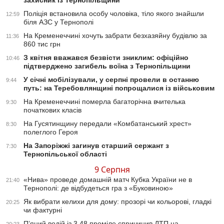
захисник із Тернопільщини
Поліція встановила особу чоловіка, тіло якого знайшли
12:59
біля АЗС у Тернополі
На Кременеччині хочуть забрати безхазяйну будівлю за
11:36
860 тис грн
З квітня вважався безвісти зниклим: офіційно
10:46
підтверджено загибель воїна з Тернопільщини
У січні мобілізували, у серпні провели в останню
9:44
путь: на Теребовлянщині попрощалися із військовим
На Кременеччині померла багаторічна вчителька
9:30
початкових класів
На Гусятинщину передали «Комбатанський хрест»
8:30
полеглого Героя
На Запоріжжі загинув старший сержант з
7:30
Тернопільської області
9 Серпня
«Нива» проведе домашній матч Кубка України не в
21:40
Тернополі: де відбудеться гра з «Буковиною»
Як вибрати келихи для дому: прозорі чи кольорові, гладкі
20:25
чи фактурні
П’яний водій із 3,48 проміле спричинив ДТП на