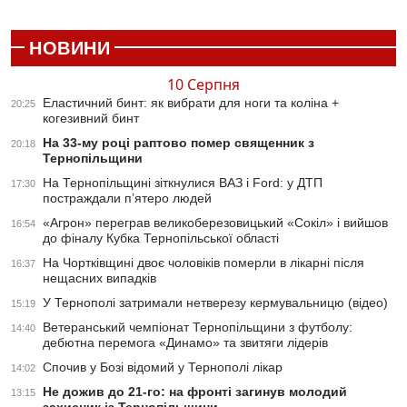
НОВИНИ
10 Серпня
Еластичний бинт: як вибрати для ноги та коліна +
20:25
когезивний бинт
На 33-му році раптово помер священник з
20:18
Тернопільщини
На Тернопільщині зіткнулися ВАЗ і Ford: у ДТП
17:30
постраждали п’ятеро людей
«Агрон» переграв великоберезовицький «Сокіл» і вийшов
16:54
до фіналу Кубка Тернопільської області
На Чортківщині двоє чоловіків померли в лікарні після
16:37
нещасних випадків
У Тернополі затримали нетверезу кермувальницю (відео)
15:19
Ветеранський чемпіонат Тернопільщини з футболу:
14:40
дебютна перемога «Динамо» та звитяги лідерів
Спочив у Бозі відомий у Тернополі лікар
14:02
Не дожив до 21-го: на фронті загинув молодий
13:15