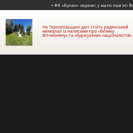
• ФК «Бучач» переміг у матчі пам’яті Володим
На Тернопільщині досі стоїть радянський
меморіал із написами про «Велику
Вітчизняну» та «буржуазних націоналістів»