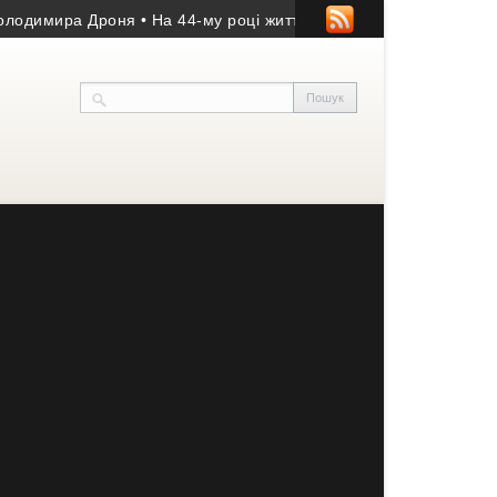
ира Дроня
• На 44-му році життя помер учасник АТО з Козівщини