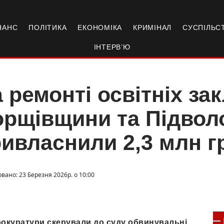
НАНС
ПОЛІТИКА
ЕКОНОМІКА
КРИМІНАЛ
СУСПІЛЬС
ІНТЕРВ’Ю
 ремонті освітніх за
рщівщини та Підвол
ивласнили 2,3 млн 
вано: 23 Березня 2026р. о 10:00
рокуратури скерували до суду обвинувальні