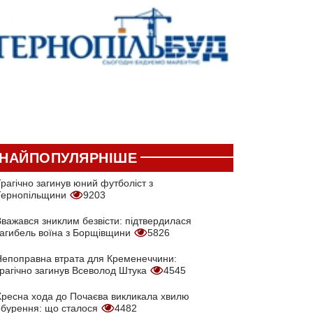
НАЙПОПУЛЯРНІШЕ
рагічно загинув юний футболіст з
Тернопільщини
9203
Вважався зниклим безвісти: підтвердилася
загибель воїна з Борщівщини
5826
Непоправна втрата для Кременеччини:
трагічно загинув Всеволод Штука
4545
Хресна хода до Почаєва викликала хвилю
обурення: що сталося
4482