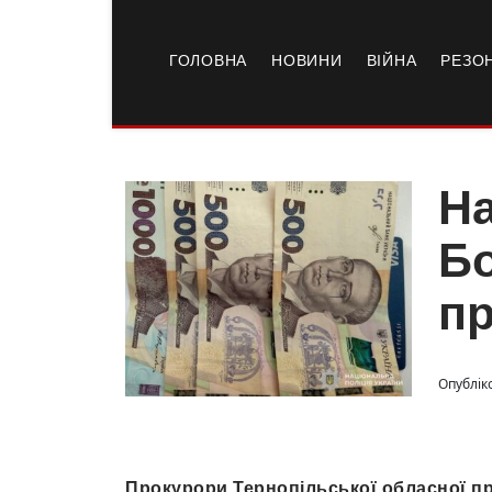
ГОЛОВНА
НОВИНИ
ВІЙНА
РЕЗО
На
Бо
пр
Опубліко
Прокурори Тернопільської обласної п