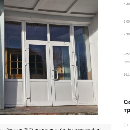
8:30
8:00
7:30
23:2
20:4
19:1
Ск
тр
– березня 2025 року внесли до документів дані