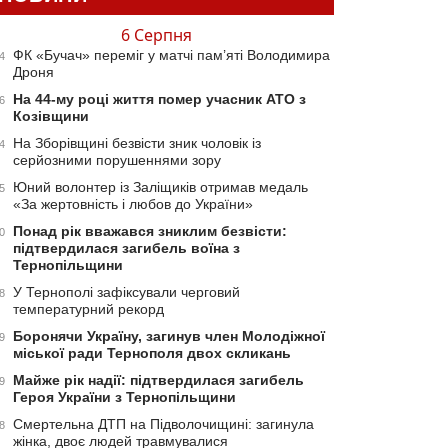
6 Серпня
ФК «Бучач» переміг у матчі пам’яті Володимира
4
Дроня
На 44-му році життя помер учасник АТО з
6
Козівщини
На Зборівщині безвісти зник чоловік із
4
серйозними порушеннями зору
Юний волонтер із Заліщиків отримав медаль
5
«За жертовність і любов до України»
Понад рік вважався зниклим безвісти:
0
підтвердилася загибель воїна з
Тернопільщини
У Тернополі зафіксували черговий
8
температурний рекорд
Боронячи Україну, загинув член Молодіжної
9
міської ради Тернополя двох скликань
Майже рік надії: підтвердилася загибель
9
Героя України з Тернопільщини
Смертельна ДТП на Підволочищині: загинула
8
жінка, двоє людей травмувалися