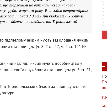
, що підрядники не виконали усі заплановані
и у грудні минулого року. Внаслідок неправомірних
 заволоділи понад 2,3 млн грн бюджетних коштів.
рн., – йдеться в повідомленні Тернопільської
го підлеглому інкримінують заволодіння чужим
м становищем (ч. 3, 2 ст. 27, ч. 5 ст. 191 КК
хнічний нагляд, інкримінують пособництво у
ання своїм службовим становищем (ч. 5 ст. 27,
По
По
П в Тернопільській області за процесуального
во
уратури.
ти
віт