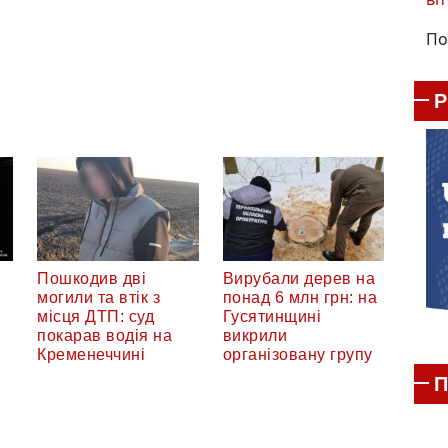
По
Пошкодив дві
Вирубали дерев на
могили та втік з
понад 6 млн грн: на
місця ДТП: суд
Гусятинщині
покарав водія на
викрили
Кременеччині
організовану групу
П