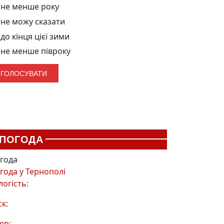
не менше року
не можу сказати
до кінця цієї зими
не менше півроку
ПОГОДА
года
года у
Тернополі
логість:
ск:
ер: