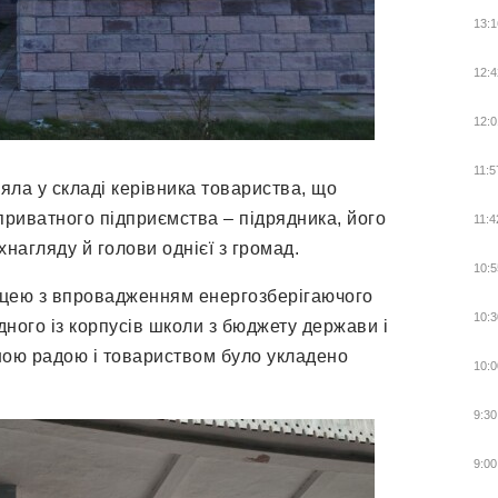
13:1
12:4
12:0
11:5
іяла у складі керівника товариства, що
приватного підприємства – підрядника, його
11:4
хнагляду й голови однієї з громад.
10:5
іцею з впровадженням енергозберігаючого
10:3
ного із корпусів школи з бюджету держави і
ною радою і товариством було укладено
10:0
9:30
9:00