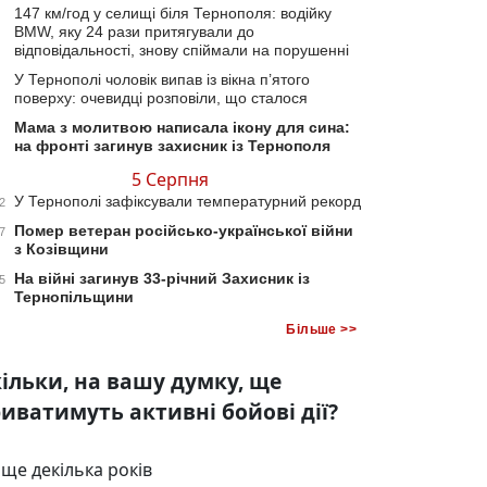
147 км/год у селищі біля Тернополя: водійку
BMW, яку 24 рази притягували до
відповідальності, знову спіймали на порушенні
У Тернополі чоловік випав із вікна п’ятого
поверху: очевидці розповіли, що сталося
Мама з молитвою написала ікону для сина:
на фронті загинув захисник із Тернополя
5 Серпня
У Тернополі зафіксували температурний рекорд
2
Помер ветеран російсько-української війни
7
з Козівщини
На війні загинув 33-річний Захисник із
5
Тернопільщини
Більше >>
ільки, на вашу думку, ще
иватимуть активні бойові дії?
ще декілька років