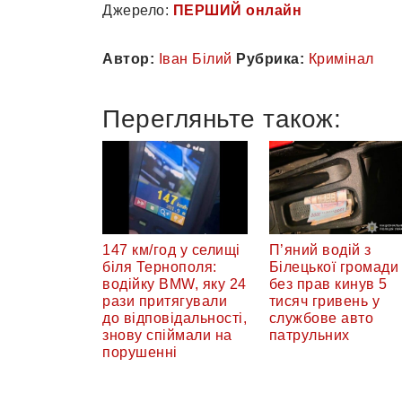
Джерело:
ПЕРШИЙ онлайн
Автор:
Іван Білий
Рубрика:
Кримінал
Перегляньте також:
147 км/год у селищі
П’яний водій з
біля Тернополя:
Білецької громади
водійку BMW, яку 24
без прав кинув 5
рази притягували
тисяч гривень у
до відповідальності,
службове авто
знову спіймали на
патрульних
порушенні