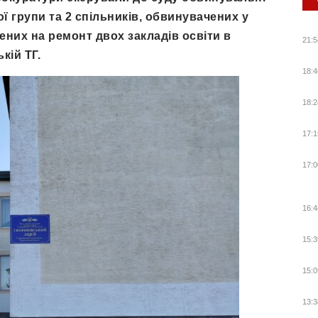
ї групи та 2 спільників, обвинувачених у
ених на ремонт двох закладів освіти в
21:5
кій ТГ.
18:4
18:2
17:1
17:0
16:4
15:3
15:0
13:3