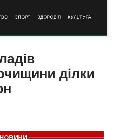
ТВО
СПОРТ
ЗДОРОВ’Я
КУЛЬТУРА
кладів
очищини ділки
грн
НОВИНИ