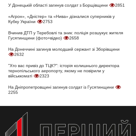
У Донецькій області загинув солдат з Борщівщини
2851
«Агрон», «Дністер» та «Нива» дізналися суперників у
Кубку України
2753
Вчинив ДТП у Теребовлі та зник: поліція розшукує жителя
Гусятинщини (фото+відео)
2658
На Донеччині загинув молодший сержант зі Зборівщини
2632
"Хто вас привіз до ТЦК?": історія колишнього директора
тернопільського аеропорту, якому не повірили у
військкоматі
2323
На Дніпропетровщині загинув солдат із Гусятинщини
2255