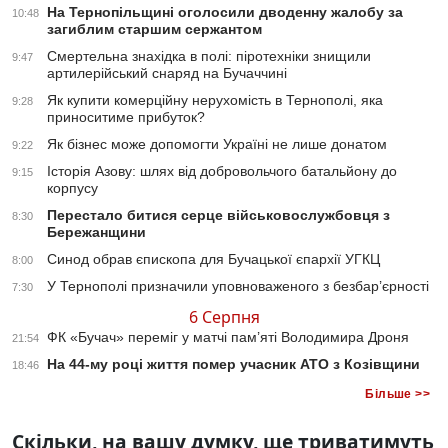
На Тернопільщині оголосили дводенну жалобу за
10:48
загиблим старшим сержантом
Смертельна знахідка в полі: піротехніки знищили
9:47
артилерійський снаряд на Бучаччині
Як купити комерційну нерухомість в Тернополі, яка
9:28
приноситиме прибуток?
Як бізнес може допомогти Україні не лише донатом
9:22
Історія Азову: шлях від добровольчого батальйону до
9:15
корпусу
Перестало битися серце військовослужбовця з
8:30
Бережанщини
Синод обрав єпископа для Бучацької єпархії УГКЦ
8:00
У Тернополі призначили уповноваженого з безбар’єрності
7:30
6 Серпня
ФК «Бучач» переміг у матчі пам’яті Володимира Дроня
21:54
На 44-му році життя помер учасник АТО з Козівщини
18:46
Більше >>
Скільки, на вашу думку, ще триватимуть