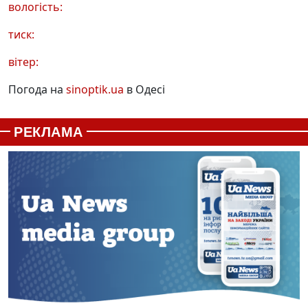
вологість:
тиск:
вітер:
Погода на
sinoptik.ua
в Одесі
РЕКЛАМА