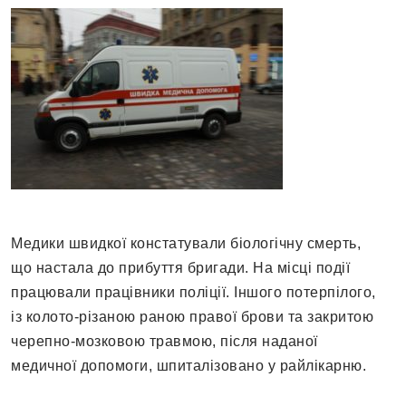
Медики швидкої констатували біологічну смерть,
що настала до прибуття бригади. На місці події
працювали працівники поліції. Іншого потерпілого,
із колото-різаною раною правої брови та закритою
черепно-мозковою травмою, після наданої
медичної допомоги, шпиталізовано у райлікарню.