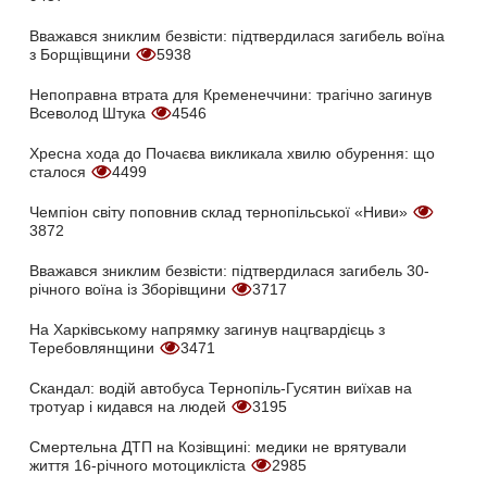
Вважався зниклим безвісти: підтвердилася загибель воїна
з Борщівщини
5938
Непоправна втрата для Кременеччини: трагічно загинув
Всеволод Штука
4546
Хресна хода до Почаєва викликала хвилю обурення: що
сталося
4499
Чемпіон світу поповнив склад тернопільської «Ниви»
3872
Вважався зниклим безвісти: підтвердилася загибель 30-
річного воїна із Зборівщини
3717
На Харківському напрямку загинув нацгвардієць з
Теребовлянщини
3471
Скандал: водій автобуса Тернопіль-Гусятин виїхав на
тротуар і кидався на людей
3195
Смертельна ДТП на Козівщині: медики не врятували
життя 16-річного мотоцикліста
2985