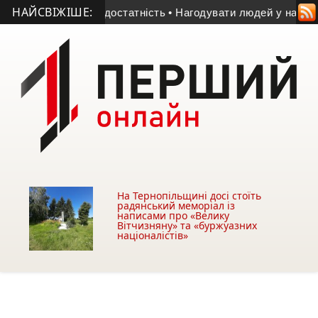
НАЙСВІЖІШЕ:
ево-судинна недостатність
• Нагодувати людей у надзвичайн
На Тернопільщині досі стоїть
радянський меморіал із
написами про «Велику
Вітчизняну» та «буржуазних
націоналістів»