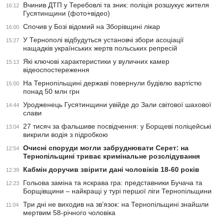
Вчинив ДТП у Теребовлі та зник: поліція розшукує жителя
16:12
Гусятинщини (фото+відео)
Спочив у Бозі відомий на Зборівщині лікар
16:00
У Тернополі відбудуться установчі збори асоціації
15:27
нащадків українських жертв польських репресій
Які ключові характеристики у вуличних камер
15:13
відеоспостереження
На Тернопільщині державі повернули будівлю вартістю
15:00
понад 50 млн грн
Уродженець Гусятинщини увійде до Зали світової шахової
14:44
слави
27 тисяч за фальшиве посвідчення: у Борщеві поліцейські
13:04
викрили водія з підробкою
Очисні споруди могли забруднювати Серет: на
12:54
Тернопільщині триває кримінальне розслідування
Кабмін доручив звірити дані чоловіків 18-60 років
12:39
Гольова заміна та яскрава гра: представники Бучача та
12:23
Борщівщини – найкращі у турі першої ліги Тернопільщини
Три дні не виходив на зв’язок: на Тернопільщині знайшли
11:04
мертвим 58-річного чоловіка