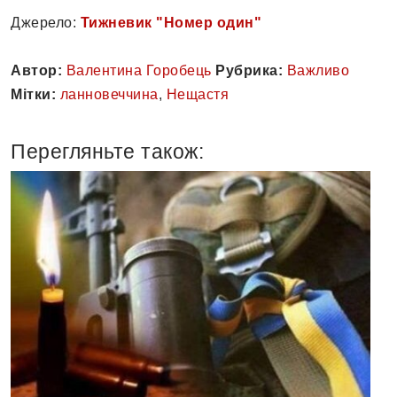
Джерело:
Тижневик "Номер один"
Автор:
Валентина Горобець
Рубрика:
Важливо
Мітки:
ланновеччина
,
Нещастя
Перегляньте також: