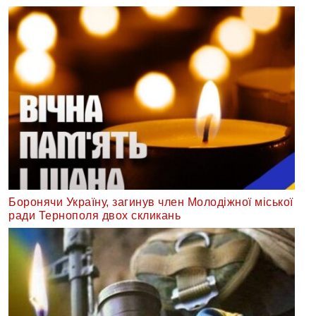
Боронячи Україну, загинув член Молодіжної міської
ради Тернополя двох скликань