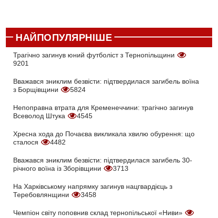
НАЙПОПУЛЯРНІШЕ
Трагічно загинув юний футболіст з Тернопільщини
9201
Вважався зниклим безвісти: підтвердилася загибель воїна
з Борщівщини
5824
Непоправна втрата для Кременеччини: трагічно загинув
Всеволод Штука
4545
Хресна хода до Почаєва викликала хвилю обурення: що
сталося
4482
Вважався зниклим безвісти: підтвердилася загибель 30-
річного воїна із Зборівщини
3713
На Харківському напрямку загинув нацгвардієць з
Теребовлянщини
3458
Чемпіон світу поповнив склад тернопільської «Ниви»