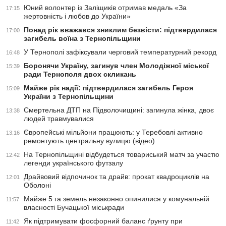
Юний волонтер із Заліщиків отримав медаль «За
17:15
жертовність і любов до України»
Понад рік вважався зниклим безвісти: підтвердилася
17:00
загибель воїна з Тернопільщини
У Тернополі зафіксували черговий температурний рекорд
16:48
Боронячи Україну, загинув член Молодіжної міської
15:39
ради Тернополя двох скликань
Майже рік надії: підтвердилася загибель Героя
15:09
України з Тернопільщини
Смертельна ДТП на Підволочищині: загинула жінка, двоє
13:38
людей травмувалися
Європейські мільйони працюють: у Теребовлі активно
13:16
ремонтують центральну вулицю (відео)
На Тернопільщині відбудеться товариський матч за участю
12:42
легенди українського футзалу
Драйвовий відпочинок та драйв: прокат квадроциклів на
12:01
Оболоні
Майже 5 га земель незаконно опинилися у комунальній
11:57
власності Бучацької міськради
Як підтримувати фосфорний баланс ґрунту при
11:42