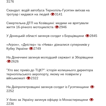
3176
Скандал: водій автобуса Тернопіль-Гусятин виїхав на
тротуар і кидався на людей
3141
Смертельна ДТП на Козівщині: медики не врятували
життя 16-річного мотоцикліста
2946
У Донецькій області загинув солдат з Борщівщини
2845
«Агрон», «Дністер» та «Нива» дізналися суперників у
Кубку України
2749
На Донеччині загинув молодший сержант зі Зборівщини
2626
"Хто вас привіз до ТЦК?": історія колишнього директора
тернопільського аеропорту, якому не повірили у
військкоматі
2322
На Дніпропетровщині загинув солдат із Гусятинщини
2252
У боях за Україну загинув офіцер із Монастирищини
2236