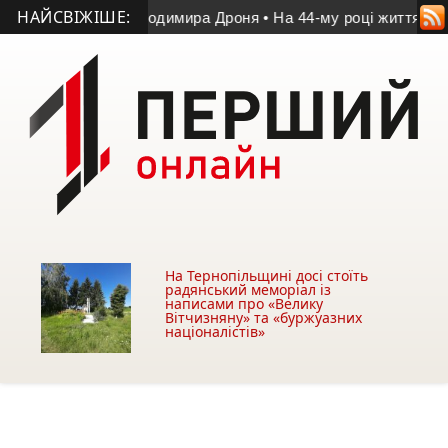
НАЙСВІЖІШЕ:
тчі пам’яті Володимира Дроня
• На 44-му році життя помер уч
На Тернопільщині досі стоїть
радянський меморіал із
написами про «Велику
Вітчизняну» та «буржуазних
націоналістів»