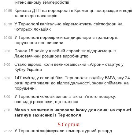
інтенсивному землеробстві
Кривава ДТП на перехресті в Кременці: постраждали водії
10:55
та четверо пасажирів
У Тернополі капітально відремонтують світлофори на
10:30
чотирьох локаціях
У Тернополі перевірили кондиціонери в транспорті:
10:00
порушення вже виявили
Понад 15 років у швейній справі: як підприємець із
9:30
Лановеччини розширив виробництво
Стало відомо, коли великогаївський «Агрон» стартує у
9:00
Кубку України
147 км/год у селищі біля Тернополя: водійку BMW, яку 24
8:30
рази притягували до відповідальності, знову спіймали на
порушенні
У Тернополі чоловік випав із вікна п’ятого поверху:
8:00
очевидці розповіли, що сталося
Мама з молитвою написала ікону для сина: на фронті
7:30
загинув захисник із Тернополя
5 Серпня
У Тернополі зафіксували температурний рекорд
23:22