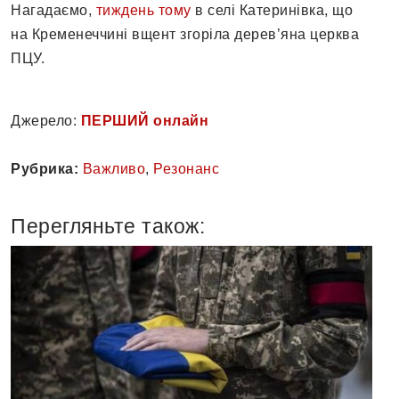
Нагадаємо,
тиждень тому
в селі Катеринівка, що
на Кременеччині вщент згоріла дерев’яна церква
ПЦУ.
Джерело:
ПЕРШИЙ онлайн
Рубрика:
Важливо
,
Резонанс
Перегляньте також: