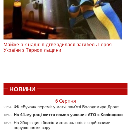
Майже рік надії: підтвердилася загибель Героя
України з Тернопільщини
НОВИНИ
6 Серпня
ФК «Бучач» переміг у матчі пам’яті Володимира Дроня
21:54
На 44-му році життя помер учасник АТО з Козівщини
18:46
На Зборівщині безвісти зник чоловік із серйозними
18:24
порушеннями зору