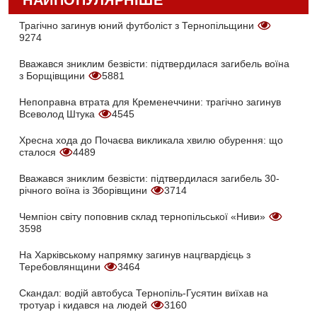
НАЙПОПУЛЯРНІШЕ
Трагічно загинув юний футболіст з Тернопільщини
9274
Вважався зниклим безвісти: підтвердилася загибель воїна
з Борщівщини
5881
Непоправна втрата для Кременеччини: трагічно загинув
Всеволод Штука
4545
Хресна хода до Почаєва викликала хвилю обурення: що
сталося
4489
Вважався зниклим безвісти: підтвердилася загибель 30-
річного воїна із Зборівщини
3714
Чемпіон світу поповнив склад тернопільської «Ниви»
3598
На Харківському напрямку загинув нацгвардієць з
Теребовлянщини
3464
Скандал: водій автобуса Тернопіль-Гусятин виїхав на
тротуар і кидався на людей
3160