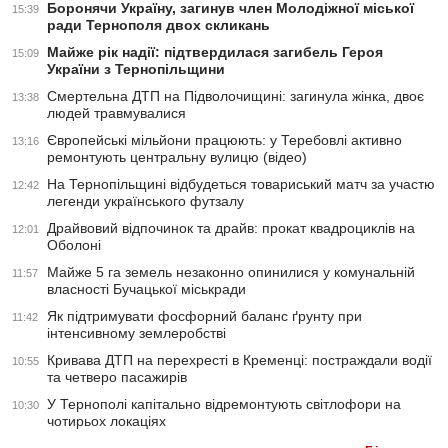
Боронячи Україну, загинув член Молодіжної міської
15:39
ради Тернополя двох скликань
Майже рік надії: підтвердилася загибель Героя
15:09
України з Тернопільщини
Смертельна ДТП на Підволочищині: загинула жінка, двоє
13:38
людей травмувалися
Європейські мільйони працюють: у Теребовлі активно
13:16
ремонтують центральну вулицю (відео)
На Тернопільщині відбудеться товариський матч за участю
12:42
легенди українського футзалу
Драйвовий відпочинок та драйв: прокат квадроциклів на
12:01
Оболоні
Майже 5 га земель незаконно опинилися у комунальній
11:57
власності Бучацької міськради
Як підтримувати фосфорний баланс ґрунту при
11:42
інтенсивному землеробстві
Кривава ДТП на перехресті в Кременці: постраждали водії
10:55
та четверо пасажирів
У Тернополі капітально відремонтують світлофори на
10:30
чотирьох локаціях