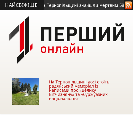
НАЙСВІЖІШЕ:
ив на зв’язок: на Тернопільщині знайшли мертвим 58-річного ч
На Тернопільщині досі стоїть
радянський меморіал із
написами про «Велику
Вітчизняну» та «буржуазних
націоналістів»