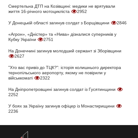
Смертельна ДТП на Козівщині: медики не врятували
життя 16-річного мотоцикліста
2952
У Донецькій області загинув солдат з Борщівщини
2846
«Агрон», «Дністер» та «Нива» дізналися суперників у
Кубку України
2751
На Донеччині загинув молодший сержант зі Зборівщини
2627
"Хто вас привіз до ТЦК?": історія колишнього директора
тернопільського аеропорту, якому не повірили у
військкоматі
2322
На Дніпропетровщині загинув солдат із Гусятинщини
2252
У боях за Україну загинув офіцер із Монастирищини
2236