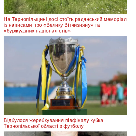
На Тернопільщині досі стоїть радянський меморіал
із написами про «Велику Вітчизняну» та
«буржуазних націоналістів»
Відбулося жеребкування півфіналу кубка
Тернопільської області з футболу