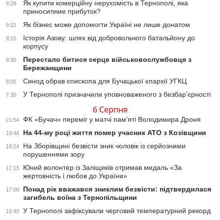
Як купити комерційну нерухомість в Тернополі, яка
9:28
приноситиме прибуток?
Як бізнес може допомогти Україні не лише донатом
9:22
Історія Азову: шлях від добровольчого батальйону до
9:15
корпусу
Перестало битися серце військовослужбовця з
8:30
Бережанщини
Синод обрав єпископа для Бучацької єпархії УГКЦ
8:00
У Тернополі призначили уповноваженого з безбар’єрності
7:30
6 Серпня
ФК «Бучач» переміг у матчі пам’яті Володимира Дроня
21:54
На 44-му році життя помер учасник АТО з Козівщини
18:46
На Зборівщині безвісти зник чоловік із серйозними
18:24
порушеннями зору
Юний волонтер із Заліщиків отримав медаль «За
17:15
жертовність і любов до України»
Понад рік вважався зниклим безвісти: підтвердилася
17:00
загибель воїна з Тернопільщини
У Тернополі зафіксували черговий температурний рекорд
16:48