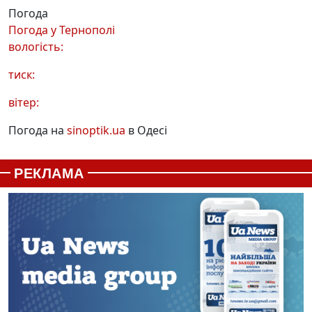
Погода
Погода у
Тернополі
вологість:
тиск:
вітер:
Погода на
sinoptik.ua
в Одесі
РЕКЛАМА