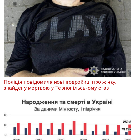
Поліція повідомила нові подробиці про жінку,
знайдену мертвою у Тернопільському ставі