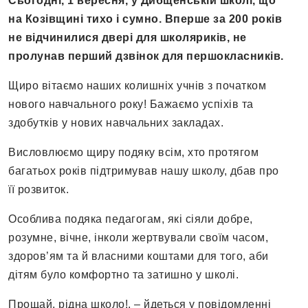
Сьогодні, 1 вересня, у Дибщенській школі, що
на Козівщині тихо і сумно. Вперше за 200 років
не відчинилися двері для школяриків, не
пролунав перший дзвінок для першокласників.
Щиро вітаємо наших колишніх учнів з початком
нового навчального року! Бажаємо успіхів та
здобутків у нових навчальних закладах.
Висловлюємо щиру подяку всім, хто протягом
багатьох років підтримував нашу школу, дбав про
її розвиток.
Особлива подяка педагогам, які сіяли добре,
розумне, вічне, інколи жертвували своїм часом,
здоров’ям та й власними коштами для того, аби
дітям було комфортно та затишно у школі.
Прощай, рідна школо!, – йдеться у повідомленні