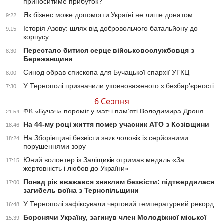
приноситиме прибуток?
Як бізнес може допомогти Україні не лише донатом
9:22
Історія Азову: шлях від добровольчого батальйону до
9:15
корпусу
Перестало битися серце військовослужбовця з
8:30
Бережанщини
Синод обрав єпископа для Бучацької єпархії УГКЦ
8:00
У Тернополі призначили уповноваженого з безбар’єрності
7:30
6 Серпня
ФК «Бучач» переміг у матчі пам’яті Володимира Дроня
21:54
На 44-му році життя помер учасник АТО з Козівщини
18:46
На Зборівщині безвісти зник чоловік із серйозними
18:24
порушеннями зору
Юний волонтер із Заліщиків отримав медаль «За
17:15
жертовність і любов до України»
Понад рік вважався зниклим безвісти: підтвердилася
17:00
загибель воїна з Тернопільщини
У Тернополі зафіксували черговий температурний рекорд
16:48
Боронячи Україну, загинув член Молодіжної міської
15:39