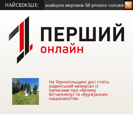
НАЙСВІЖІШЕ:
на Тернопільщині знайшли мертвим 58-річного чоловіка
• На Те
На Тернопільщині досі стоїть
радянський меморіал із
написами про «Велику
Вітчизняну» та «буржуазних
націоналістів»