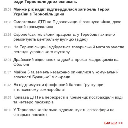
ради Тернополя двох скликань
Майже рік надії: підтвердилася загибель Героя
15:09
України з Тернопільщини
Смертельна ДТП на Підволочищині: загинула жінка, двоє
13:38
людей травмувалися
Європейські мільйони працюють: у Теребовлі активно
13:16
ремонтують центральну вулицю (відео)
На Тернопільщині відбудеться товариський матч за участю
12:42
легенди українського футзалу
Драйвовий відпочинок та драйв: прокат квадроциклів на
12:01
Оболоні
Майже 5 га земель незаконно опинилися у комунальній
11:57
власності Бучацької міськради
Як підтримувати фосфорний баланс ґрунту при
11:42
інтенсивному землеробстві
Кривава ДТП на перехресті в Кременці: постраждали водії
10:55
та четверо пасажирів
У Тернополі капітально відремонтують світлофори на
10:30
чотирьох локаціях
Більше >>