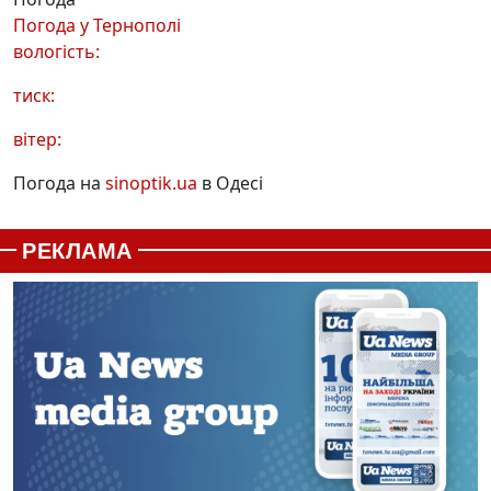
Погода у
Тернополі
вологість:
тиск:
вітер:
Погода на
sinoptik.ua
в Одесі
РЕКЛАМА