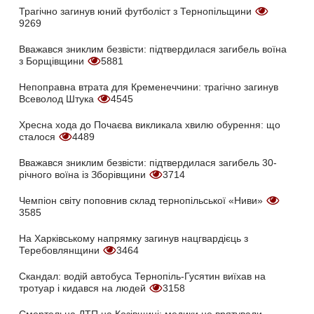
Трагічно загинув юний футболіст з Тернопільщини
9269
Вважався зниклим безвісти: підтвердилася загибель воїна
з Борщівщини
5881
Непоправна втрата для Кременеччини: трагічно загинув
Всеволод Штука
4545
Хресна хода до Почаєва викликала хвилю обурення: що
сталося
4489
Вважався зниклим безвісти: підтвердилася загибель 30-
річного воїна із Зборівщини
3714
Чемпіон світу поповнив склад тернопільської «Ниви»
3585
На Харківському напрямку загинув нацгвардієць з
Теребовлянщини
3464
Скандал: водій автобуса Тернопіль-Гусятин виїхав на
тротуар і кидався на людей
3158