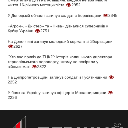
Смертельна ДТП на Козівщині: медики не врятували
життя 16-річного мотоцикліста
2952
У Донецькій області загинув солдат з Борщівщини
2845
«Агрон», «Дністер» та «Нива» дізналися суперників у
Кубку України
2751
На Донеччині загинув молодший сержант зі Зборівщини
2627
"Хто вас привіз до ТЦК?": історія колишнього директора
тернопільського аеропорту, якому не повірили у
військкоматі
2322
На Дніпропетровщині загинув солдат із Гусятинщини
2252
У боях за Україну загинув офіцер із Монастирищини
2236