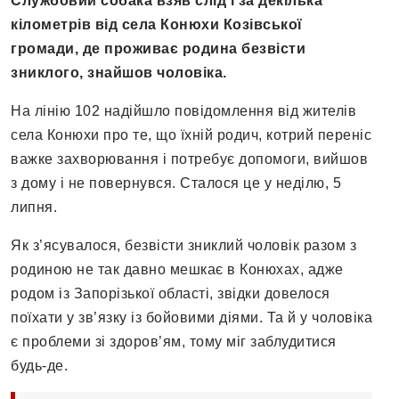
Службовий собака взяв слід і за декілька
кілометрів від села Конюхи Козівської
громади, де проживає родина безвісти
зниклого, знайшов чоловіка.
На лінію 102 надійшло повідомлення від жителів
села Конюхи про те, що їхній родич, котрий переніс
важке захворювання і потребує допомоги, вийшов
з дому і не повернувся. Сталося це у неділю, 5
липня.
Як з’ясувалося, безвісти зниклий чоловік разом з
родиною не так давно мешкає в Конюхах, адже
родом із Запорізької області, звідки довелося
поїхати у зв’язку із бойовими діями. Та й у чоловіка
є проблеми зі здоров’ям, тому міг заблудитися
будь-де.