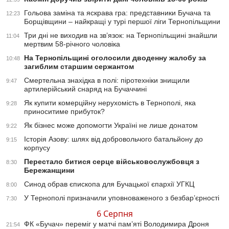
Гольова заміна та яскрава гра: представники Бучача та
12:23
Борщівщини – найкращі у турі першої ліги Тернопільщини
Три дні не виходив на зв’язок: на Тернопільщині знайшли
11:04
мертвим 58-річного чоловіка
На Тернопільщині оголосили дводенну жалобу за
10:48
загиблим старшим сержантом
Смертельна знахідка в полі: піротехніки знищили
9:47
артилерійський снаряд на Бучаччині
Як купити комерційну нерухомість в Тернополі, яка
9:28
приноситиме прибуток?
Як бізнес може допомогти Україні не лише донатом
9:22
Історія Азову: шлях від добровольчого батальйону до
9:15
корпусу
Перестало битися серце військовослужбовця з
8:30
Бережанщини
Синод обрав єпископа для Бучацької єпархії УГКЦ
8:00
У Тернополі призначили уповноваженого з безбар’єрності
7:30
6 Серпня
ФК «Бучач» переміг у матчі пам’яті Володимира Дроня
21:54