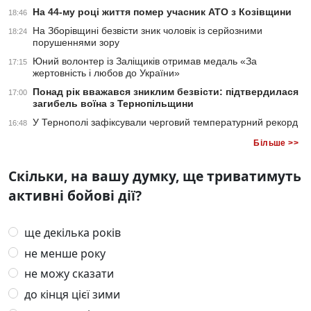
На 44-му році життя помер учасник АТО з Козівщини
18:46
На Зборівщині безвісти зник чоловік із серйозними
18:24
порушеннями зору
Юний волонтер із Заліщиків отримав медаль «За
17:15
жертовність і любов до України»
Понад рік вважався зниклим безвісти: підтвердилася
17:00
загибель воїна з Тернопільщини
У Тернополі зафіксували черговий температурний рекорд
16:48
Більше >>
Скільки, на вашу думку, ще триватимуть
активні бойові дії?
ще декілька років
не менше року
не можу сказати
до кінця цієї зими