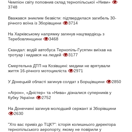
Чемпіон світу поповнив склад тернопільської «Ниви»
3748
Вважався зниклим безвісти: підтвердилася загибель 30-
річного воїна із Зборівщини
3714
На Харківському напрямку загинув нацгвардієць з
Теребовлянщини
3468
Скандал: водій автобуса Тернопіль-Гусятин виїхав на
тротуар і кидався на людей
3177
Смертельна ДТП на Козівщині: медики не врятували
життя 16-річного мотоцикліста
2971
У Донецькій області загинув солдат з Борщівщини
2850
«Агрон», «Дністер» та «Нива» дізналися суперників у
Кубку України
2752
На Донеччині загинув молодший сержант зі Зборівщини
2630
"Хто вас привіз до ТЦК?": історія колишнього директора
тернопільського аеропорту, якому не повірили у