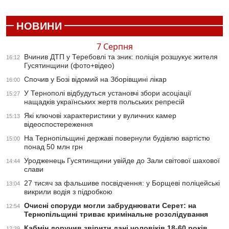
НОВИНИ
7 Серпня
Вчинив ДТП у Теребовлі та зник: поліція розшукує жителя
16:12
Гусятинщини (фото+відео)
Спочив у Бозі відомий на Зборівщині лікар
16:00
У Тернополі відбудуться установчі збори асоціації
15:27
нащадків українських жертв польських репресій
Які ключові характеристики у вуличних камер
15:13
відеоспостереження
На Тернопільщині державі повернули будівлю вартістю
15:00
понад 50 млн грн
Уродженець Гусятинщини увійде до Зали світової шахової
14:44
слави
27 тисяч за фальшиве посвідчення: у Борщеві поліцейські
13:04
викрили водія з підробкою
Очисні споруди могли забруднювати Серет: на
12:54
Тернопільщині триває кримінальне розслідування
Кабмін доручив звірити дані чоловіків 18-60 років
12:39