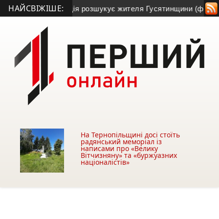
НАЙСВІЖІШЕ:
і та зник: поліція розшукує жителя Гусятинщини (фото+відео
На Тернопільщині досі стоїть
радянський меморіал із
написами про «Велику
Вітчизняну» та «буржуазних
націоналістів»