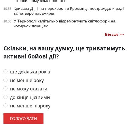
інтенсивному землеробстві
Кривава ДТП на перехресті в Кременці: постраждали водії
10:55
та четверо пасажирів
У Тернополі капітально відремонтують світлофори на
10:30
чотирьох локаціях
Більше >>
Скільки, на вашу думку, ще триватимуть
активні бойові дії?
ще декілька років
не менше року
не можу сказати
до кінця цієї зими
не менше півроку