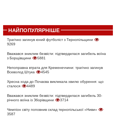
НАЙПОПУЛЯРНІШЕ
Трагічно загинув юний футболіст з Тернопільщини
9269
Вважався зниклим безвісти: підтвердилася загибель воїна
з Борщівщини
5881
Непоправна втрата для Кременеччини: трагічно загинув
Всеволод Штука
4545
Хресна хода до Почаєва викликала хвилю обурення: що
сталося
4489
Вважався зниклим безвісти: підтвердилася загибель 30-
річного воїна із Зборівщини
3714
Чемпіон світу поповнив склад тернопільської «Ниви»
3587