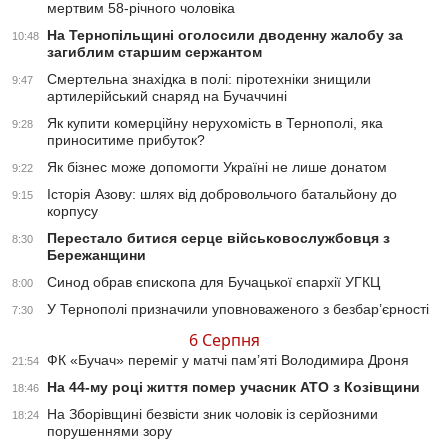
мертвим 58-річного чоловіка
На Тернопільщині оголосили дводенну жалобу за
10:48
загиблим старшим сержантом
Смертельна знахідка в полі: піротехніки знищили
9:47
артилерійський снаряд на Бучаччині
Як купити комерційну нерухомість в Тернополі, яка
9:28
приноситиме прибуток?
Як бізнес може допомогти Україні не лише донатом
9:22
Історія Азову: шлях від добровольчого батальйону до
9:15
корпусу
Перестало битися серце військовослужбовця з
8:30
Бережанщини
Синод обрав єпископа для Бучацької єпархії УГКЦ
8:00
У Тернополі призначили уповноваженого з безбар’єрності
7:30
6 Серпня
ФК «Бучач» переміг у матчі пам’яті Володимира Дроня
21:54
На 44-му році життя помер учасник АТО з Козівщини
18:46
На Зборівщині безвісти зник чоловік із серйозними
18:24
порушеннями зору