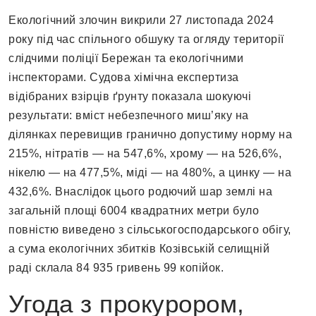
Екологічний злочин викрили 27 листопада 2024
року під час спільного обшуку та огляду території
слідчими поліції Бережан та екологічними
інспекторами. Судова хімічна експертиза
відібраних взірців ґрунту показала шокуючі
результати: вміст небезпечного миш’яку на
ділянках перевищив гранично допустиму норму на
215%, нітратів — на 547,6%, хрому — на 526,6%,
нікелю — на 477,5%, міді — на 480%, а цинку — на
432,6%. Внаслідок цього родючий шар землі на
загальній площі 6004 квадратних метри було
повністю виведено з сільськогосподарського обігу,
а сума екологічних збитків Козівській селищній
раді склала 84 935 гривень 99 копійок.
Угода з прокурором,