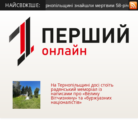
НАЙСВІЖІШЕ:
 зв’язок: на Тернопільщині знайшли мертвим 58-річного чолов
На Тернопільщині досі стоїть
радянський меморіал із
написами про «Велику
Вітчизняну» та «буржуазних
націоналістів»