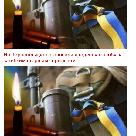
На Тернопільщині оголосили дводенну жалобу за
загиблим старшим сержантом