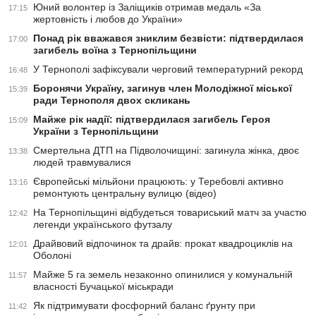
Юний волонтер із Заліщиків отримав медаль «За
17:15
жертовність і любов до України»
Понад рік вважався зниклим безвісти: підтвердилася
17:00
загибель воїна з Тернопільщини
У Тернополі зафіксували черговий температурний рекорд
16:48
Боронячи Україну, загинув член Молодіжної міської
15:39
ради Тернополя двох скликань
Майже рік надії: підтвердилася загибель Героя
15:09
України з Тернопільщини
Смертельна ДТП на Підволочищині: загинула жінка, двоє
13:38
людей травмувалися
Європейські мільйони працюють: у Теребовлі активно
13:16
ремонтують центральну вулицю (відео)
На Тернопільщині відбудеться товариський матч за участю
12:42
легенди українського футзалу
Драйвовий відпочинок та драйв: прокат квадроциклів на
12:01
Оболоні
Майже 5 га земель незаконно опинилися у комунальній
11:57
власності Бучацької міськради
Як підтримувати фосфорний баланс ґрунту при
11:42