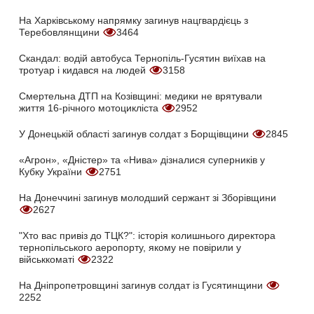
На Харківському напрямку загинув нацгвардієць з
Теребовлянщини
3464
Скандал: водій автобуса Тернопіль-Гусятин виїхав на
тротуар і кидався на людей
3158
Смертельна ДТП на Козівщині: медики не врятували
життя 16-річного мотоцикліста
2952
У Донецькій області загинув солдат з Борщівщини
2845
«Агрон», «Дністер» та «Нива» дізналися суперників у
Кубку України
2751
На Донеччині загинув молодший сержант зі Зборівщини
2627
"Хто вас привіз до ТЦК?": історія колишнього директора
тернопільського аеропорту, якому не повірили у
військкоматі
2322
На Дніпропетровщині загинув солдат із Гусятинщини
2252