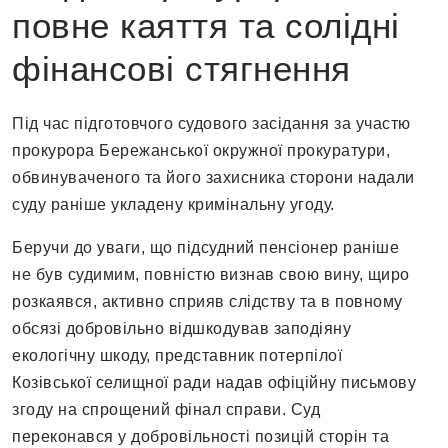
повне каяття та солідні
фінансові стягнення
Під час підготовчого судового засідання за участю
прокурора Бережанської окружної прокуратури,
обвинуваченого та його захисника сторони надали
суду раніше укладену кримінальну угоду.
Беручи до уваги, що підсудний пенсіонер раніше
не був судимим, повністю визнав свою вину, щиро
розкаявся, активно сприяв слідству та в повному
обсязі добровільно відшкодував заподіяну
екологічну шкоду, представник потерпілої
Козівської селищної ради надав офіційну письмову
згоду на спрощений фінал справи. Суд
переконався у добровільності позицій сторін та