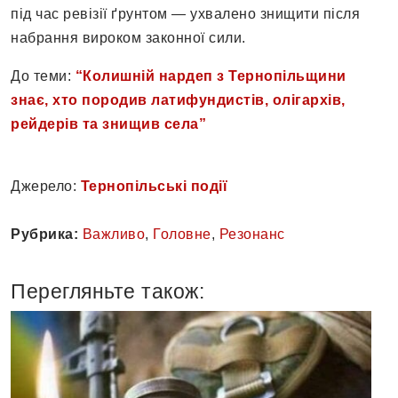
під час ревізії ґрунтом — ухвалено знищити після
набрання вироком законної сили.
До теми:
“Колишній нардеп з Тернопільщини
знає, хто породив латифундистів, олігархів,
рейдерів та знищив села”
Джерело:
Тернопільські події
Рубрика:
Важливо
,
Головне
,
Резонанс
Перегляньте також: