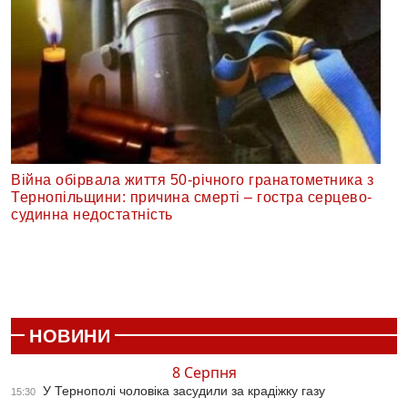
Війна обірвала життя 50-річного гранатометника з
Тернопільщини: причина смерті – гостра серцево-
судинна недостатність
НОВИНИ
8 Серпня
У Тернополі чоловіка засудили за крадіжку газу
15:30