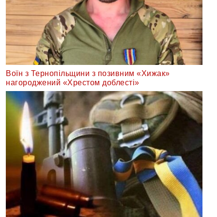
Воїн з Тернопільщини з позивним «Хижак»
нагороджений «Хрестом доблесті»