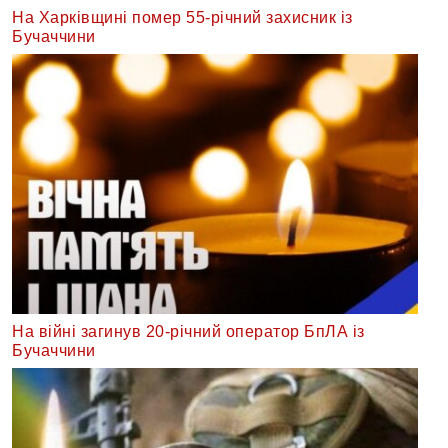
На Харківщині помер 55-річний захисник із
Бучаччини
На війні загинув 20-річний оператор БпЛА із
Бучаччини