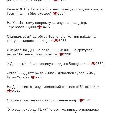
Вчинив ДТП у Теребовлі та зник: поліція розшукує жителя
Гусятинщини (фото+відео)
3654
На Харківському напрямку загинув нацгвардієць з
Теребовлянщини
3475
Скандал: водій автобуса Тернопіль-Гусятин виїхав на
тротуар і кидався на людей
3236
Смертельна ДТП на Козівщині: медики не врятували
життя 16-річного мотоцикліста
2998
У Донецькій області загинув солдат з Борщівщини
2852
«Агрон», «Дністер» та «Нива» дізналися суперників у
Кубку України
2753
На Донеччині загинув молодший сержант зі Зборівщини
2636
Спочив у Бозі відомий на Зборівщині лікар
2549
"Хто вас привіз до ТЦК?": історія колишнього директора