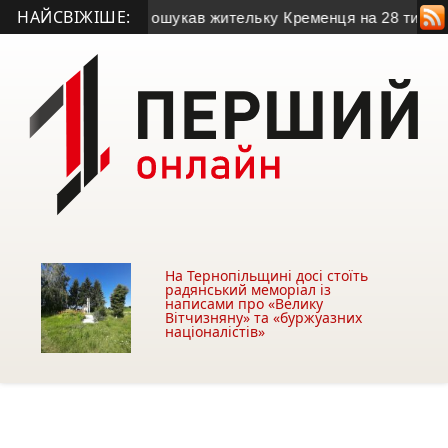
НАЙСВІЖІШЕ:
Псевдобанкір ошукав жительку Кременця на 28 тисяч гривен
На Тернопільщині досі стоїть
радянський меморіал із
написами про «Велику
Вітчизняну» та «буржуазних
націоналістів»