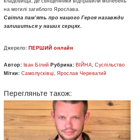
кладовища, де священники відправили молебень
на могилі загиблого Ярослава.
Світла пам’ять про нашого Героя назавжди
залишиться у наших серцях.
Джерело:
ПЕРШИЙ онлайн
Автор:
Іван Білий
Рубрика:
ВІЙНА
,
Суспільство
Мітки:
Самолусківці
,
Ярослав Череватий
Перегляньте також: