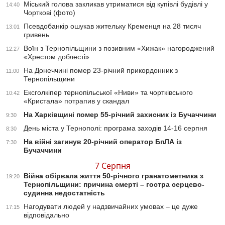
Міський голова закликав утриматися від купівлі будівлі у
14:40
Чорткові (фото)
Псевдобанкір ошукав жительку Кременця на 28 тисяч
13:01
гривень
Воїн з Тернопільщини з позивним «Хижак» нагороджений
12:27
«Хрестом доблесті»
На Донеччині помер 23-річний прикордонник з
11:00
Тернопільщини
Ексголкіпер тернопільської «Ниви» та чортківського
10:42
«Кристала» потрапив у скандал
На Харківщині помер 55-річний захисник із Бучаччини
9:30
День міста у Тернополі: програма заходів 14-16 серпня
8:30
На війні загинув 20-річний оператор БпЛА із
7:30
Бучаччини
7 Серпня
Війна обірвала життя 50-річного гранатометника з
19:20
Тернопільщини: причина смерті – гостра серцево-
судинна недостатність
Нагодувати людей у надзвичайних умовах – це дуже
17:15
відповідально