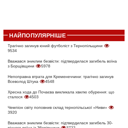
НАЙПОПУЛЯРНІШЕ
Трагічно загинув юний футболіст з Тернопільщини
9534
Вважався зниклим безвісти: підтвердилася загибель воїна
з Борщівщини
5978
Непоправна втрата для Кременеччини: трагічно загинув
Всеволод Штука
4548
Хресна хода до Почаєва викликала хвилю обурення: що
сталося
4503
Чемпіон світу поповнив склад тернопільської «Ниви»
3920
Вважався зниклим безвісти: підтвердилася загибель 30-
річного воїна із Зборівщини
3722