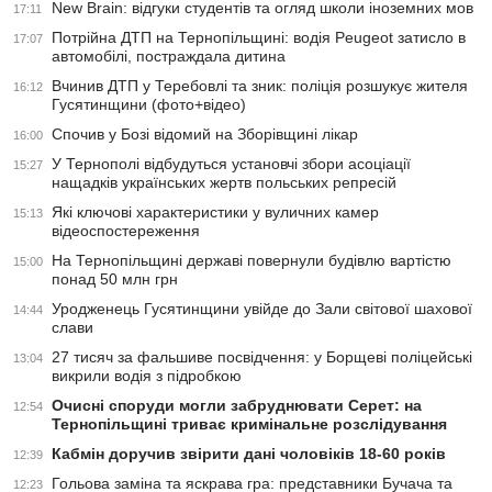
New Brain: відгуки студентів та огляд школи іноземних мов
17:11
Потрійна ДТП на Тернопільщині: водія Peugeot затисло в
17:07
автомобілі, постраждала дитина
Вчинив ДТП у Теребовлі та зник: поліція розшукує жителя
16:12
Гусятинщини (фото+відео)
Спочив у Бозі відомий на Зборівщині лікар
16:00
У Тернополі відбудуться установчі збори асоціації
15:27
нащадків українських жертв польських репресій
Які ключові характеристики у вуличних камер
15:13
відеоспостереження
На Тернопільщині державі повернули будівлю вартістю
15:00
понад 50 млн грн
Уродженець Гусятинщини увійде до Зали світової шахової
14:44
слави
27 тисяч за фальшиве посвідчення: у Борщеві поліцейські
13:04
викрили водія з підробкою
Очисні споруди могли забруднювати Серет: на
12:54
Тернопільщині триває кримінальне розслідування
Кабмін доручив звірити дані чоловіків 18-60 років
12:39
Гольова заміна та яскрава гра: представники Бучача та
12:23