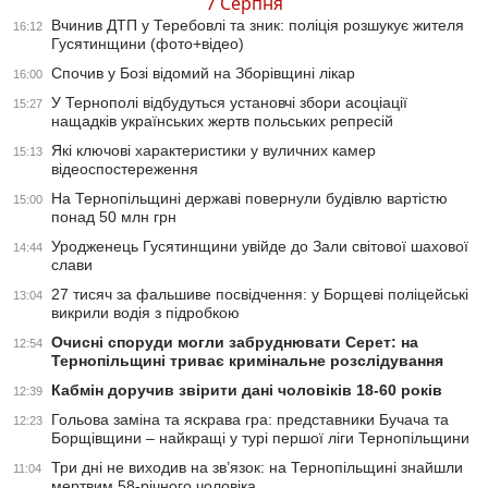
7 Серпня
Вчинив ДТП у Теребовлі та зник: поліція розшукує жителя
16:12
Гусятинщини (фото+відео)
Спочив у Бозі відомий на Зборівщині лікар
16:00
У Тернополі відбудуться установчі збори асоціації
15:27
нащадків українських жертв польських репресій
Які ключові характеристики у вуличних камер
15:13
відеоспостереження
На Тернопільщині державі повернули будівлю вартістю
15:00
понад 50 млн грн
Уродженець Гусятинщини увійде до Зали світової шахової
14:44
слави
27 тисяч за фальшиве посвідчення: у Борщеві поліцейські
13:04
викрили водія з підробкою
Очисні споруди могли забруднювати Серет: на
12:54
Тернопільщині триває кримінальне розслідування
Кабмін доручив звірити дані чоловіків 18-60 років
12:39
Гольова заміна та яскрава гра: представники Бучача та
12:23
Борщівщини – найкращі у турі першої ліги Тернопільщини
Три дні не виходив на зв’язок: на Тернопільщині знайшли
11:04
мертвим 58-річного чоловіка