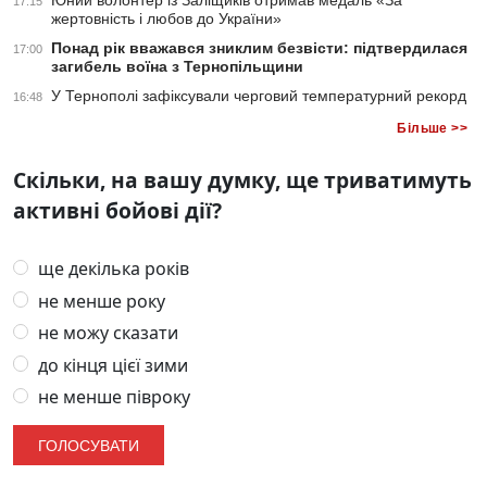
Юний волонтер із Заліщиків отримав медаль «За
17:15
жертовність і любов до України»
Понад рік вважався зниклим безвісти: підтвердилася
17:00
загибель воїна з Тернопільщини
У Тернополі зафіксували черговий температурний рекорд
16:48
Більше >>
Скільки, на вашу думку, ще триватимуть
активні бойові дії?
ще декілька років
не менше року
не можу сказати
до кінця цієї зими
не менше півроку