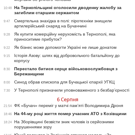
На Тернопільщині оголосили дводенну жалобу за
10:48
загиблим старшим сержантом
Смертельна знахідка в полі: піротехніки знищили
9:47
артилерійський снаряд на Бучаччині
Як купити комерційну нерухомість в Тернополі, яка
9:28
приноситиме прибуток?
Як бізнес може допомогти Україні не лише донатом
9:22
Історія Азову: шлях від добровольчого батальйону до
9:15
корпусу
Перестало битися серце військовослужбовця з
8:30
Бережанщини
Синод обрав єпископа для Бучацької єпархії УГКЦ
8:00
У Тернополі призначили уповноваженого з безбар’єрності
7:30
6 Серпня
ФК «Бучач» переміг у матчі пам’яті Володимира Дроня
21:54
На 44-му році життя помер учасник АТО з Козівщини
18:46
На Зборівщині безвісти зник чоловік із серйозними
18:24
порушеннями зору