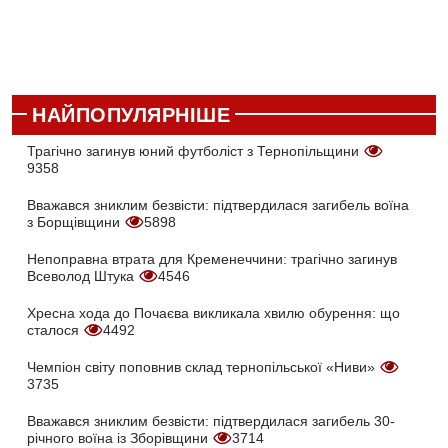
НАЙПОПУЛЯРНІШЕ
Трагічно загинув юний футболіст з Тернопільщини
9358
Вважався зниклим безвісти: підтвердилася загибель воїна
з Борщівщини
5898
Непоправна втрата для Кременеччини: трагічно загинув
Всеволод Штука
4546
Хресна хода до Почаєва викликала хвилю обурення: що
сталося
4492
Чемпіон світу поповнив склад тернопільської «Ниви»
3735
Вважався зниклим безвісти: підтвердилася загибель 30-
річного воїна із Зборівщини
3714