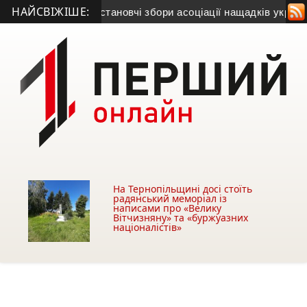
НАЙСВІЖІШЕ:
і відбудуться установчі збори асоціації нащадків українськи
На Тернопільщині досі стоїть
радянський меморіал із
написами про «Велику
Вітчизняну» та «буржуазних
націоналістів»