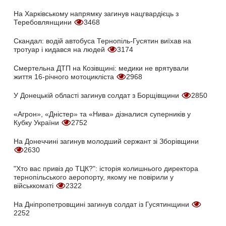
На Харківському напрямку загинув нацгвардієць з
Теребовлянщини
3468
Скандал: водій автобуса Тернопіль-Гусятин виїхав на
тротуар і кидався на людей
3174
Смертельна ДТП на Козівщині: медики не врятували
життя 16-річного мотоцикліста
2968
У Донецькій області загинув солдат з Борщівщини
2850
«Агрон», «Дністер» та «Нива» дізналися суперників у
Кубку України
2752
На Донеччині загинув молодший сержант зі Зборівщини
2630
"Хто вас привіз до ТЦК?": історія колишнього директора
тернопільського аеропорту, якому не повірили у
військкоматі
2322
На Дніпропетровщині загинув солдат із Гусятинщини
2252