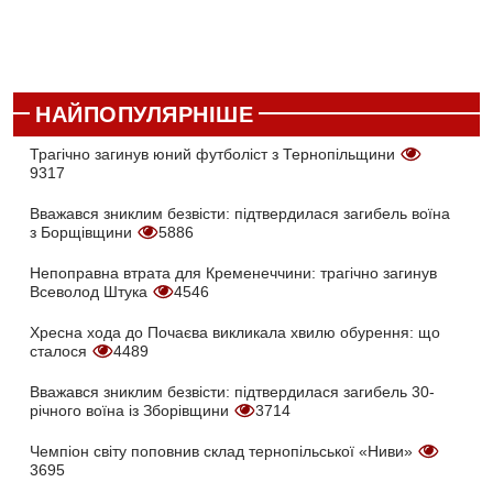
НАЙПОПУЛЯРНІШЕ
Трагічно загинув юний футболіст з Тернопільщини
9317
Вважався зниклим безвісти: підтвердилася загибель воїна
з Борщівщини
5886
Непоправна втрата для Кременеччини: трагічно загинув
Всеволод Штука
4546
Хресна хода до Почаєва викликала хвилю обурення: що
сталося
4489
Вважався зниклим безвісти: підтвердилася загибель 30-
річного воїна із Зборівщини
3714
Чемпіон світу поповнив склад тернопільської «Ниви»
3695