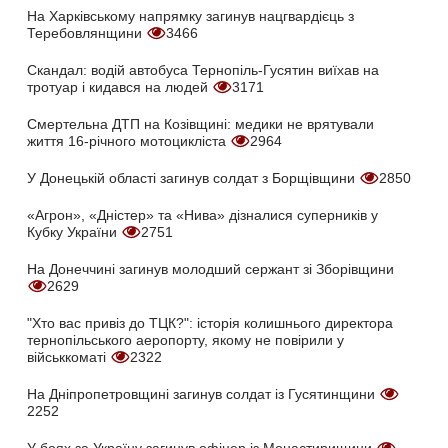
На Харківському напрямку загинув нацгвардієць з
Теребовлянщини
3466
Скандал: водій автобуса Тернопіль-Гусятин виїхав на
тротуар і кидався на людей
3171
Смертельна ДТП на Козівщині: медики не врятували
життя 16-річного мотоцикліста
2964
У Донецькій області загинув солдат з Борщівщини
2850
«Агрон», «Дністер» та «Нива» дізналися суперників у
Кубку України
2751
На Донеччині загинув молодший сержант зі Зборівщини
2629
"Хто вас привіз до ТЦК?": історія колишнього директора
тернопільського аеропорту, якому не повірили у
військкоматі
2322
На Дніпропетровщині загинув солдат із Гусятинщини
2252