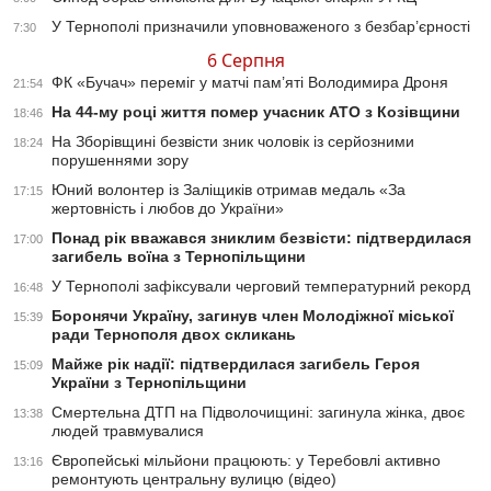
У Тернополі призначили уповноваженого з безбар’єрності
7:30
6 Серпня
ФК «Бучач» переміг у матчі пам’яті Володимира Дроня
21:54
На 44-му році життя помер учасник АТО з Козівщини
18:46
На Зборівщині безвісти зник чоловік із серйозними
18:24
порушеннями зору
Юний волонтер із Заліщиків отримав медаль «За
17:15
жертовність і любов до України»
Понад рік вважався зниклим безвісти: підтвердилася
17:00
загибель воїна з Тернопільщини
У Тернополі зафіксували черговий температурний рекорд
16:48
Боронячи Україну, загинув член Молодіжної міської
15:39
ради Тернополя двох скликань
Майже рік надії: підтвердилася загибель Героя
15:09
України з Тернопільщини
Смертельна ДТП на Підволочищині: загинула жінка, двоє
13:38
людей травмувалися
Європейські мільйони працюють: у Теребовлі активно
13:16
ремонтують центральну вулицю (відео)