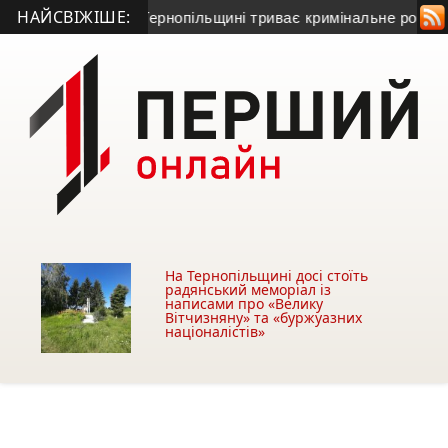
НАЙСВІЖІШЕ:
ати Серет: на Тернопільщині триває кримінальне розслідува
На Тернопільщині досі стоїть
радянський меморіал із
написами про «Велику
Вітчизняну» та «буржуазних
націоналістів»