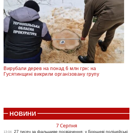
Вирубали дерев на понад 6 млн грн: на
Гусятинщині викрили організовану групу
НОВИНИ
7 Серпня
27 тисяч за фальшиве посвідчення: у Борщеві поліцейські
13:04