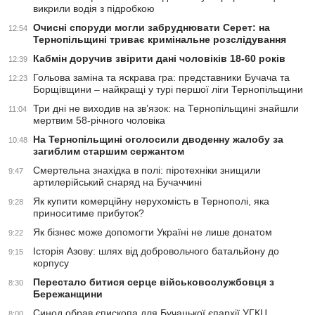
викрили водія з підробкою
Очисні споруди могли забруднювати Серет: на
12:54
Тернопільщині триває кримінальне розслідування
Кабмін доручив звірити дані чоловіків 18-60 років
12:39
Гольова заміна та яскрава гра: представники Бучача та
12:23
Борщівщини – найкращі у турі першої ліги Тернопільщини
Три дні не виходив на зв’язок: на Тернопільщині знайшли
11:04
мертвим 58-річного чоловіка
На Тернопільщині оголосили дводенну жалобу за
10:48
загиблим старшим сержантом
Смертельна знахідка в полі: піротехніки знищили
9:47
артилерійський снаряд на Бучаччині
Як купити комерційну нерухомість в Тернополі, яка
9:28
приноситиме прибуток?
Як бізнес може допомогти Україні не лише донатом
9:22
Історія Азову: шлях від добровольчого батальйону до
9:15
корпусу
Перестало битися серце військовослужбовця з
8:30
Бережанщини
Синод обрав єпископа для Бучацької єпархії УГКЦ
8:00