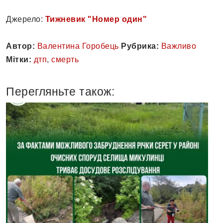
Джерело:
Тижневик "Номер один"
Автор:
Валентина Горобець
Рубрика:
Важливо
Мітки:
дтп
,
смерть
Перегляньте також: