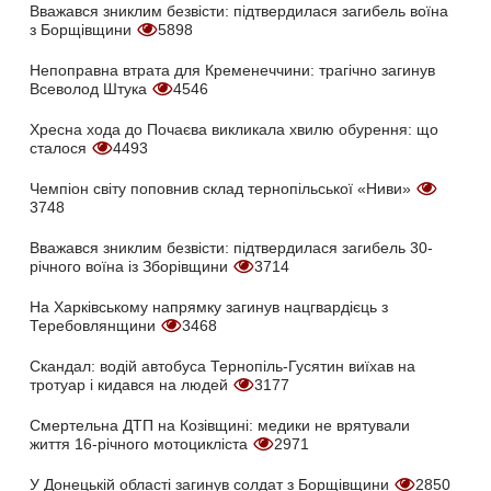
Вважався зниклим безвісти: підтвердилася загибель воїна
з Борщівщини
5898
Непоправна втрата для Кременеччини: трагічно загинув
Всеволод Штука
4546
Хресна хода до Почаєва викликала хвилю обурення: що
сталося
4493
Чемпіон світу поповнив склад тернопільської «Ниви»
3748
Вважався зниклим безвісти: підтвердилася загибель 30-
річного воїна із Зборівщини
3714
На Харківському напрямку загинув нацгвардієць з
Теребовлянщини
3468
Скандал: водій автобуса Тернопіль-Гусятин виїхав на
тротуар і кидався на людей
3177
Смертельна ДТП на Козівщині: медики не врятували
життя 16-річного мотоцикліста
2971
У Донецькій області загинув солдат з Борщівщини
2850