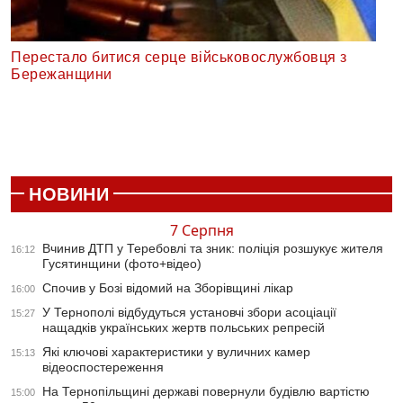
Перестало битися серце військовослужбовця з
Бережанщини
НОВИНИ
7 Серпня
Вчинив ДТП у Теребовлі та зник: поліція розшукує жителя
16:12
Гусятинщини (фото+відео)
Спочив у Бозі відомий на Зборівщині лікар
16:00
У Тернополі відбудуться установчі збори асоціації
15:27
нащадків українських жертв польських репресій
Які ключові характеристики у вуличних камер
15:13
відеоспостереження
На Тернопільщині державі повернули будівлю вартістю
15:00