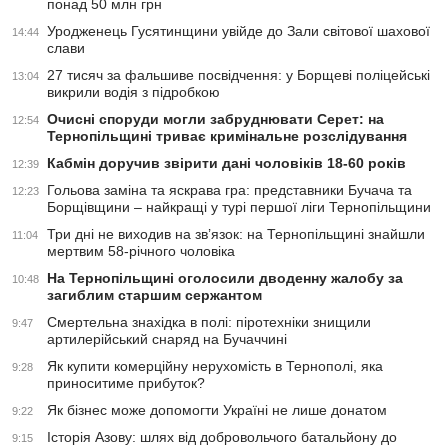
понад 50 млн грн
Уродженець Гусятинщини увійде до Зали світової шахової
14:44
слави
27 тисяч за фальшиве посвідчення: у Борщеві поліцейські
13:04
викрили водія з підробкою
Очисні споруди могли забруднювати Серет: на
12:54
Тернопільщині триває кримінальне розслідування
Кабмін доручив звірити дані чоловіків 18-60 років
12:39
Гольова заміна та яскрава гра: представники Бучача та
12:23
Борщівщини – найкращі у турі першої ліги Тернопільщини
Три дні не виходив на зв’язок: на Тернопільщині знайшли
11:04
мертвим 58-річного чоловіка
На Тернопільщині оголосили дводенну жалобу за
10:48
загиблим старшим сержантом
Смертельна знахідка в полі: піротехніки знищили
9:47
артилерійський снаряд на Бучаччині
Як купити комерційну нерухомість в Тернополі, яка
9:28
приноситиме прибуток?
Як бізнес може допомогти Україні не лише донатом
9:22
Історія Азову: шлях від добровольчого батальйону до
9:15