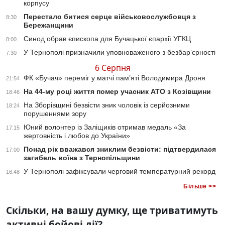
корпусу
Перестало битися серце військовослужбовця з
8:30
Бережанщини
Синод обрав єпископа для Бучацької єпархії УГКЦ
8:00
У Тернополі призначили уповноваженого з безбар’єрності
7:30
6 Серпня
ФК «Бучач» переміг у матчі пам’яті Володимира Дроня
21:54
На 44-му році життя помер учасник АТО з Козівщини
18:46
На Зборівщині безвісти зник чоловік із серйозними
18:24
порушеннями зору
Юний волонтер із Заліщиків отримав медаль «За
17:15
жертовність і любов до України»
Понад рік вважався зниклим безвісти: підтвердилася
17:00
загибель воїна з Тернопільщини
У Тернополі зафіксували черговий температурний рекорд
16:48
Більше >>
Скільки, на вашу думку, ще триватимуть
активні бойові дії?