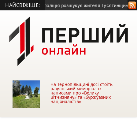
НАЙСВІЖІШЕ:
бовлі та зник: поліція розшукує жителя Гусятинщини (фото+в
На Тернопільщині досі стоїть
радянський меморіал із
написами про «Велику
Вітчизняну» та «буржуазних
націоналістів»